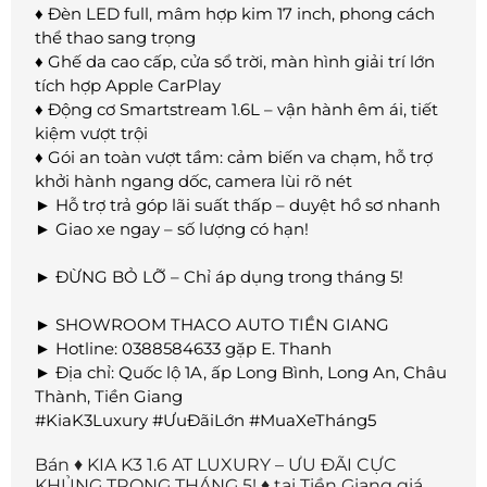
♦ Đèn LED full, mâm hợp kim 17 inch, phong cách
thể thao sang trọng
♦ Ghế da cao cấp, cửa sổ trời, màn hình giải trí lớn
tích hợp Apple CarPlay
♦ Động cơ Smartstream 1.6L – vận hành êm ái, tiết
kiệm vượt trội
♦ Gói an toàn vượt tầm: cảm biến va chạm, hỗ trợ
khởi hành ngang dốc, camera lùi rõ nét
► Hỗ trợ trả góp lãi suất thấp – duyệt hồ sơ nhanh
► Giao xe ngay – số lượng có hạn!
► ĐỪNG BỎ LỠ – Chỉ áp dụng trong tháng 5!
► SHOWROOM THACO AUTO TIỀN GIANG
► Hotline: 0388584633 gặp E. Thanh
► Địa chỉ: Quốc lộ 1A, ấp Long Bình, Long An, Châu
Thành, Tiền Giang
#KiaK3Luxury #ƯuĐãiLớn #MuaXeTháng5
Bán ♦ KIA K3 1.6 AT LUXURY – ƯU ĐÃI CỰC
KHỦNG TRONG THÁNG 5! ♦ tại Tiền Giang giá