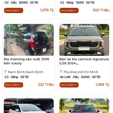
Cũ
Dầu
50000
Số TĐ
Cũ
Xăng
13000
Số TĐ
1,079 Tỷ
500 Triệu
Xem thêm
Xem thêm
Kia morning sản xuất 2019
Bán xe kia carnival signature
bản luxury
2.2d 2024,...
Nam Định,Nam Định
Thủ Đức,Hồ Chí Minh
Cũ
Xăng
Số TĐ
Xe Lướt
Dầu
34000
Số TĐ
222 Triệu
1,368 Tỷ
Xem thêm
Xem thêm