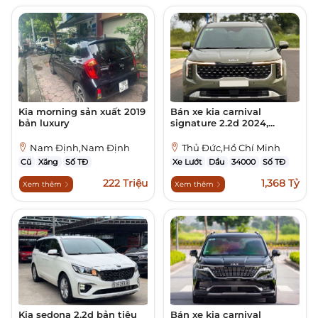
Kia morning sản xuất 2019
Bán xe kia carnival
bản luxury
signature 2.2d 2024,...
Nam Định,Nam Định
Thủ Đức,Hồ Chí Minh
Cũ
Xăng
Số TĐ
Xe Lướt
Dầu
34000
Số TĐ
222 Triệu
1,368 Tỷ
Xem thêm
Xem thêm
Kia sedona 2.2d bản tiêu
Bán xe kia carnival