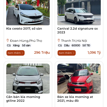
Kia cerato 2017, số sàn
Canival 2.2d signature sx
2023
Đoan Hùng,Phú Thọ
Thanh Trì,Hà Nội
Cũ
Xăng
Số sàn
Cũ
Dầu
60000
Số TĐ
296 Triệu
1,096 Tỷ
Xem thêm
Xem thêm
Cần bán kia morning
Bán xe kia morning at
gtline 2022
2021, màu đỏ