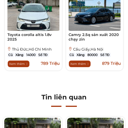
Toyota corolla altis 1.8v
Camry 2.5q sản xuất 2020
2025
chạy zin
Thủ Đức,Hồ Chí Minh
Cầu Giấy,Hà Nội
Cũ
Xăng
14000
Số TĐ
Cũ
Xăng
80000
Số TĐ
789 Triệu
879 Triệu
Xem thêm
Xem thêm
Tin liên quan