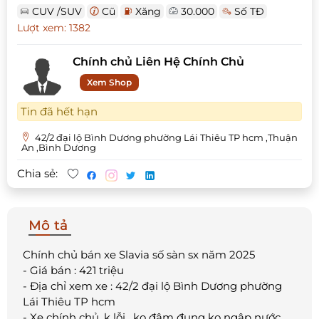
CUV /SUV
Cũ
Xăng
30.000
Số TĐ
Lượt xem: 1382
Chính chủ Liên Hệ Chính Chủ
Xem Shop
Tin đã hết hạn
42/2 đại lộ Bình Dương phường Lái Thiêu TP hcm ,Thuận
An ,Bình Dương
Chia sẻ:
Mô tả
Chính chủ bán xe Slavia số sàn sx năm 2025
- Giá bán : 421 triệu
- Địa chỉ xem xe : 42/2 đại lộ Bình Dương phường
Lái Thiêu TP hcm
- Xe chính chủ ,k lỗi , ko đâm đụng ko ngập nước