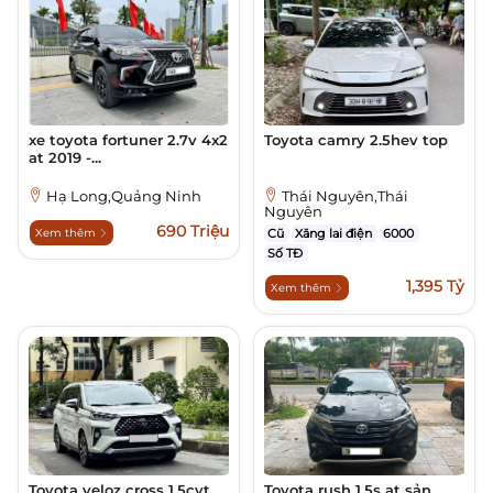
xe toyota fortuner 2.7v 4x2
Toyota camry 2.5hev top
at 2019 -...
Hạ Long,Quảng Ninh
Thái Nguyên,Thái
Nguyên
690 Triệu
Xem thêm
Cũ
Xăng lai điện
6000
Số TĐ
1,395 Tỷ
Xem thêm
Toyota veloz cross 1.5cvt
Toyota rush 1.5s at sản