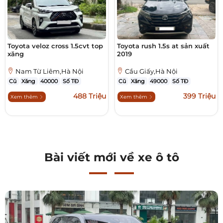
Toyota veloz cross 1.5cvt top
Toyota rush 1.5s at sản xuất
xăng
2019
Nam Từ Liêm,Hà Nội
Cầu Giấy,Hà Nội
Cũ
Xăng
40000
Số TĐ
Cũ
Xăng
49000
Số TĐ
488 Triệu
399 Triệu
Xem thêm
Xem thêm
Bài viết mới về xe ô tô