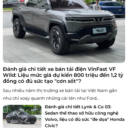
Đánh giá chi tiết xe bán tải điện VinFast VF
Wild: Liệu mức giá dự kiến 800 triệu đến 1,2 tỷ
đồng có đủ sức tạo "cơn sốt"?
Sau nhiều năm thị trường xe bán tải tại Việt Nam gần
như chỉ xoay quanh những cái tên như Ford...
Đánh giá chi tiết Lynk & Co 03:
Sedan thể thao sở hữu công nghệ
Volvo, liệu có đủ sức "đe dọa" Honda
Civic?