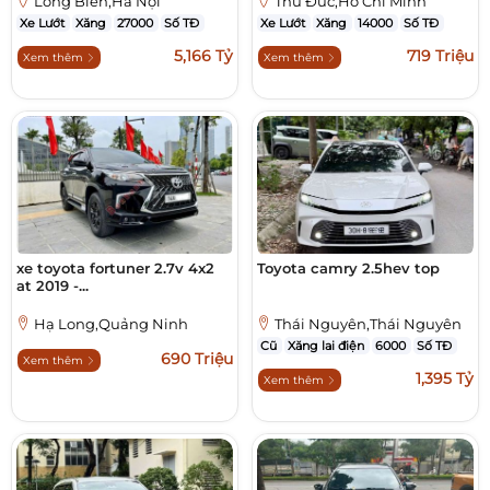
Long Biên,Hà Nội
Thủ Đức,Hồ Chí Minh
Xe Lướt
Xăng
27000
Số TĐ
Xe Lướt
Xăng
14000
Số TĐ
5,166 Tỷ
719 Triệu
Xem thêm
Xem thêm
xe toyota fortuner 2.7v 4x2
Toyota camry 2.5hev top
at 2019 -...
Hạ Long,Quảng Ninh
Thái Nguyên,Thái Nguyên
Cũ
Xăng lai điện
6000
Số TĐ
690 Triệu
Xem thêm
1,395 Tỷ
Xem thêm