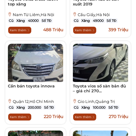
top xăng
xuất 2019
Nam Từ Liêm,Hà Nội
Cầu Giấy,Hà Nội
Cũ
Xăng
40000
Số TĐ
Cũ
Xăng
49000
Số TĐ
488 Triệu
399 Triệu
Xem thêm
Xem thêm
Cần bán toyota innova
Toyota vios số sàn bản đủ
– giá chỉ 270...
Quận 12,Hồ Chí Minh
Gio Linh,Quảng Trị
Cũ
Xăng
200.000
Số TĐ
Cũ
Xăng
100.000
Số TĐ
220 Triệu
270 Triệu
Xem thêm
Xem thêm