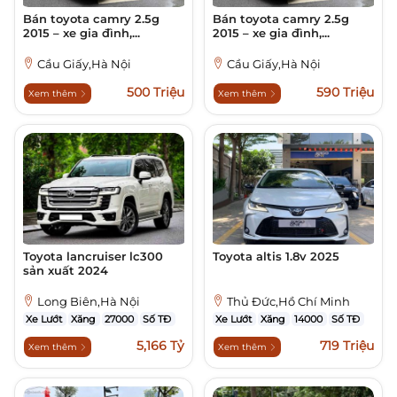
Bán toyota camry 2.5g
Bán toyota camry 2.5g
2015 – xe gia đình,...
2015 – xe gia đình,...
Cầu Giấy,Hà Nội
Cầu Giấy,Hà Nội
500 Triệu
590 Triệu
Xem thêm
Xem thêm
Toyota lancruiser lc300
Toyota altis 1.8v 2025
sản xuất 2024
Long Biên,Hà Nội
Thủ Đức,Hồ Chí Minh
Xe Lướt
Xăng
27000
Số TĐ
Xe Lướt
Xăng
14000
Số TĐ
5,166 Tỷ
719 Triệu
Xem thêm
Xem thêm