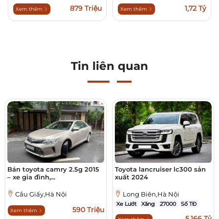
879 Triệu
1,72 Tỷ
Xem thêm
Xem thêm
Tin liên quan
Bán toyota camry 2.5g 2015
Toyota lancruiser lc300 sản
– xe gia đình,...
xuất 2024
Cầu Giấy,Hà Nội
Long Biên,Hà Nội
Xe Lướt
Xăng
27000
Số TĐ
590 Triệu
Xem thêm
5,166 Tỷ