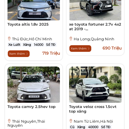
Toyota altis 1.8v 2025
xe toyota fortuner 2.7v 4x2
at 2019 -...
Thủ Đức,Hồ Chí Minh
Hạ Long,Quảng Ninh
Xe Lướt
Xăng
14000
Số TĐ
690 Triệu
Xem thêm
719 Triệu
Xem thêm
Toyota camry 2.5hev top
Toyota veloz cross 1.5cvt
top xăng
Thái Nguyên,Thái
Nam Từ Liêm,Hà Nội
Nguyên
Cũ
Xăng
40000
Số TĐ