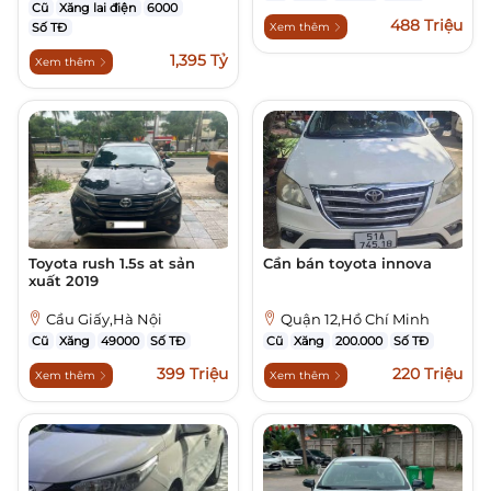
Cũ
Xăng lai điện
6000
488 Triệu
Số TĐ
Xem thêm
1,395 Tỷ
Xem thêm
Toyota rush 1.5s at sản
Cần bán toyota innova
xuất 2019
Cầu Giấy,Hà Nội
Quận 12,Hồ Chí Minh
Cũ
Xăng
49000
Số TĐ
Cũ
Xăng
200.000
Số TĐ
399 Triệu
220 Triệu
Xem thêm
Xem thêm