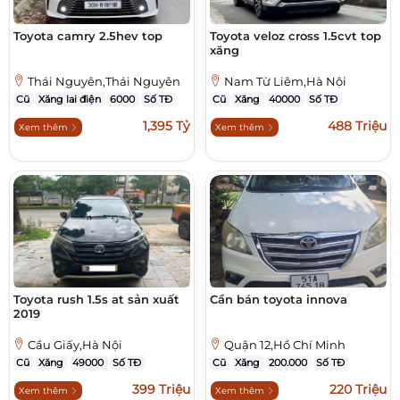
Toyota camry 2.5hev top
Toyota veloz cross 1.5cvt top
xăng
Thái Nguyên,Thái Nguyên
Nam Từ Liêm,Hà Nội
Cũ
Xăng lai điện
6000
Số TĐ
Cũ
Xăng
40000
Số TĐ
1,395 Tỷ
488 Triệu
Xem thêm
Xem thêm
Toyota rush 1.5s at sản xuất
Cần bán toyota innova
2019
Cầu Giấy,Hà Nội
Quận 12,Hồ Chí Minh
Cũ
Xăng
49000
Số TĐ
Cũ
Xăng
200.000
Số TĐ
399 Triệu
220 Triệu
Xem thêm
Xem thêm