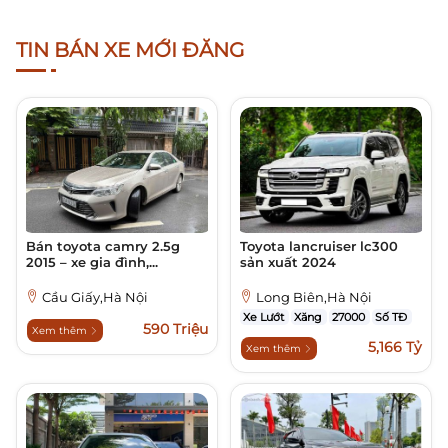
TIN BÁN XE MỚI ĐĂNG
Bán toyota camry 2.5g
Toyota lancruiser lc300
2015 – xe gia đình,...
sản xuất 2024
Cầu Giấy,Hà Nội
Long Biên,Hà Nội
Xe Lướt
Xăng
27000
Số TĐ
590 Triệu
Xem thêm
5,166 Tỷ
Xem thêm