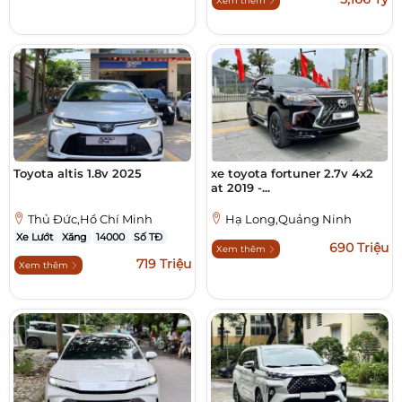
Xem thêm
Toyota altis 1.8v 2025
xe toyota fortuner 2.7v 4x2
at 2019 -...
Thủ Đức,Hồ Chí Minh
Hạ Long,Quảng Ninh
Xe Lướt
Xăng
14000
Số TĐ
690 Triệu
Xem thêm
719 Triệu
Xem thêm