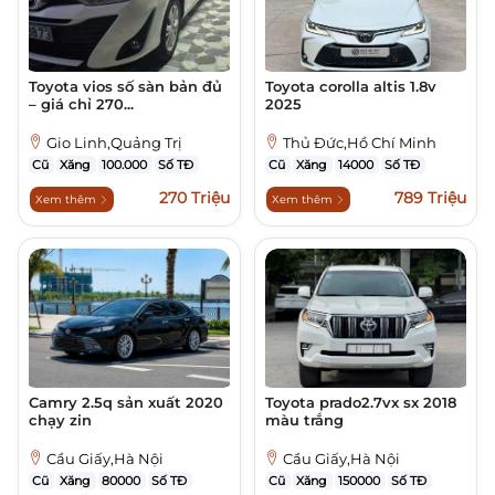
Toyota vios số sàn bản đủ
Toyota corolla altis 1.8v
– giá chỉ 270...
2025
Gio Linh,Quảng Trị
Thủ Đức,Hồ Chí Minh
Cũ
Xăng
100.000
Số TĐ
Cũ
Xăng
14000
Số TĐ
270 Triệu
789 Triệu
Xem thêm
Xem thêm
Camry 2.5q sản xuất 2020
Toyota prado2.7vx sx 2018
chạy zin
màu trắng
Cầu Giấy,Hà Nội
Cầu Giấy,Hà Nội
Cũ
Xăng
80000
Số TĐ
Cũ
Xăng
150000
Số TĐ