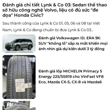
Đánh giá chi tiết Lynk & Co 03: Sedan thể thao
sở hữu công nghệ Volvo, liệu có đủ sức "đe
dọa" Honda Civic?
Sau thành công của Lynk & Co 01, 05, 06 và 08 tại Việt
Nam, Lynk & Co đang chuẩn bị đưa Lynk & Co 03...
Đánh giá Volkswagen ID. ERA 9X:
SUV "khổng lồ" sắp ra mắt khiến mọi
ánh nhìn giá dự kiến dưới 3 tỷ đồng
Đánh giá lốp MICHELIN Primacy 5
Energy 225/55R19 cho VinFast VF8
Eco, Mazda CX-5, CX-8 và Mazda6