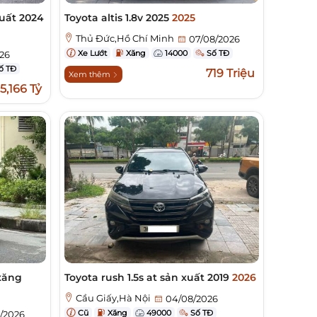
xuất 2024
Toyota altis 1.8v 2025
2025
Thủ Đức,Hồ Chí Minh
07/08/2026
Xe Lướt
Xăng
14000
Số TĐ
26
ố TĐ
719 Triệu
Xem thêm
5,166 Tỷ
 xăng
Toyota rush 1.5s at sản xuất 2019
2026
Cầu Giấy,Hà Nội
04/08/2026
Cũ
Xăng
49000
Số TĐ
/2026