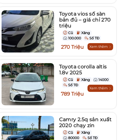
Toyota vios số sàn
bản đủ – giá chỉ 270
triệu
Cũ
Xăng
100.000
Số TĐ
270 Triệu
Xem thêm
Toyota corolla altis
1.8v 2025
Cũ
Xăng
14000
Số TĐ
Xem thêm
789 Triệu
Camry 2.5q sản xuất
2020 chạy zin
Cũ
Xăng
80000
Số TĐ