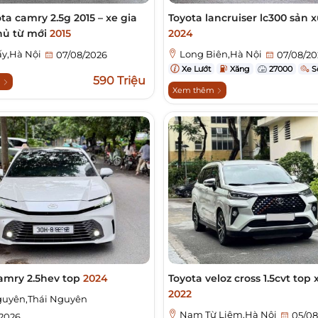
ta camry 2.5g 2015 – xe gia
Toyota lancruiser lc300 sản 
chủ từ mới
2015
2024
ấy,Hà Nội
Long Biên,Hà Nội
07/08/2026
07/08/20
Xe Lướt
Xăng
27000
S
590 Triệu
m
Xem thêm
amry 2.5hev top
2024
Toyota veloz cross 1.5cvt top
2022
guyên,Thái Nguyên
Nam Từ Liêm,Hà Nội
05/08
2026