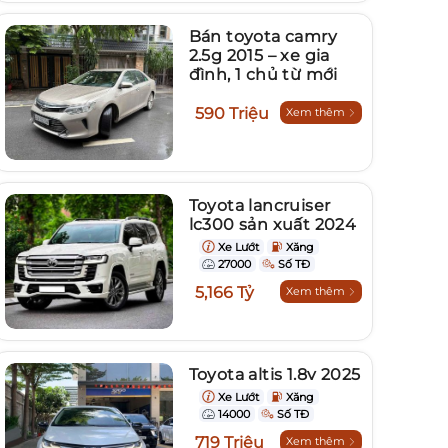
Bán toyota camry
2.5g 2015 – xe gia
đình, 1 chủ từ mới
590 Triệu
Xem thêm
Toyota lancruiser
lc300 sản xuất 2024
Xe Lướt
Xăng
27000
Số TĐ
5,166 Tỷ
Xem thêm
Toyota altis 1.8v 2025
Xe Lướt
Xăng
14000
Số TĐ
719 Triệu
Xem thêm