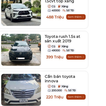
1.5cvt top xăng
Cũ
Xăng
40000
Số TĐ
488 Triệu
Xem thêm
Toyota rush 1.5s at
sản xuất 2019
Cũ
Xăng
49000
Số TĐ
399 Triệu
Xem thêm
Cần bán toyota
innova
Cũ
Xăng
200.000
Số TĐ
220 Triệu
Xem thêm