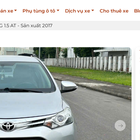
án xe
Phụ tùng ô tô
Dịch vụ xe
Cho thuê xe
Bl
G 1.5 AT - Sản xuất 2017
Next