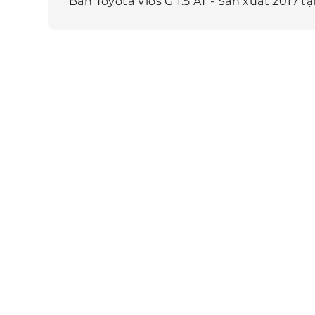
Bán Toyota Vios G 1.5 AT - Sản xuất 2017 tại