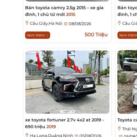
Bán toyota camry 2.5g 2015 – xe gia
Bán toyo
đình, 1 chủ từ mới
2015
đình, 1 
Cầu Giấy,Hà Nội
Cầu Gi
08/08/2026
500 Triệu
Xem thêm
Xem thê
xe toyota fortuner 2.7v 4x2 at 2019 -
Toyota c
690 triệu
2019
Thái N
Hạ Long,Quảng Ninh
05/08/2026
05/08/