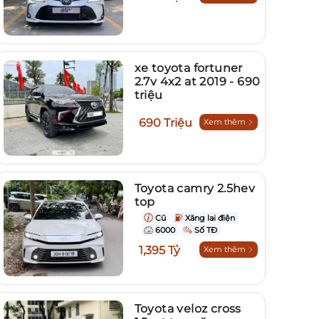
xe toyota fortuner
2.7v 4x2 at 2019 - 690
triệu
690 Triệu
Xem thêm
Toyota camry 2.5hev
top
Cũ
Xăng lai điện
6000
Số TĐ
1,395 Tỷ
Xem thêm
Toyota veloz cross