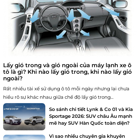
Lấy gió trong và gió ngoài của máy lạnh xe ô
tô là gì? Khi nào lấy gió trong, khi nào lấy gió
ngoài?
Rất nhiều tài xế sử dụng ô tô mỗi ngày nhưng lại chưa
hiểu rõ sự khác nhau giữa chế độ lấy gió trong...
So sánh chi tiết Lynk & Co 01 và Kia
Sportage 2026: SUV châu Âu mạnh
mẽ hay SUV Hàn Quốc toàn diện?
Vì sao nhiều chuyên gia khuyên