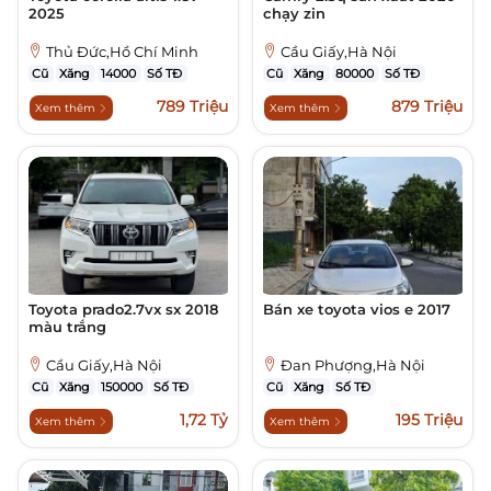
2025
chạy zin
Thủ Đức,Hồ Chí Minh
Cầu Giấy,Hà Nội
Cũ
Xăng
14000
Số TĐ
Cũ
Xăng
80000
Số TĐ
789 Triệu
879 Triệu
Xem thêm
Xem thêm
Toyota prado2.7vx sx 2018
Bán xe toyota vios e 2017
màu trắng
Cầu Giấy,Hà Nội
Đan Phượng,Hà Nội
Cũ
Xăng
150000
Số TĐ
Cũ
Xăng
Số TĐ
1,72 Tỷ
195 Triệu
Xem thêm
Xem thêm