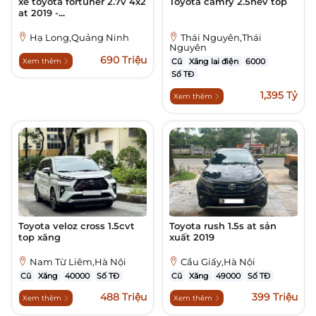
xe toyota fortuner 2.7v 4x2
Toyota camry 2.5hev top
at 2019 -...
Hạ Long,Quảng Ninh
Thái Nguyên,Thái
Nguyên
690 Triệu
Xem thêm
Cũ
Xăng lai điện
6000
Số TĐ
1,395 Tỷ
Xem thêm
Toyota veloz cross 1.5cvt
Toyota rush 1.5s at sản
top xăng
xuất 2019
Nam Từ Liêm,Hà Nội
Cầu Giấy,Hà Nội
Cũ
Xăng
40000
Số TĐ
Cũ
Xăng
49000
Số TĐ
488 Triệu
399 Triệu
Xem thêm
Xem thêm