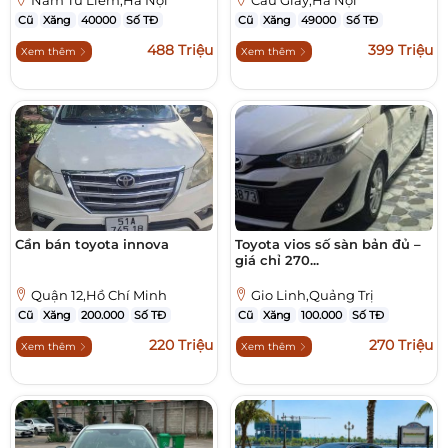
Nam Từ Liêm,Hà Nội
Cầu Giấy,Hà Nội
Cũ
Xăng
40000
Số TĐ
Cũ
Xăng
49000
Số TĐ
488 Triệu
399 Triệu
Xem thêm
Xem thêm
Cần bán toyota innova
Toyota vios số sàn bản đủ –
giá chỉ 270...
Quận 12,Hồ Chí Minh
Gio Linh,Quảng Trị
Cũ
Xăng
200.000
Số TĐ
Cũ
Xăng
100.000
Số TĐ
220 Triệu
270 Triệu
Xem thêm
Xem thêm