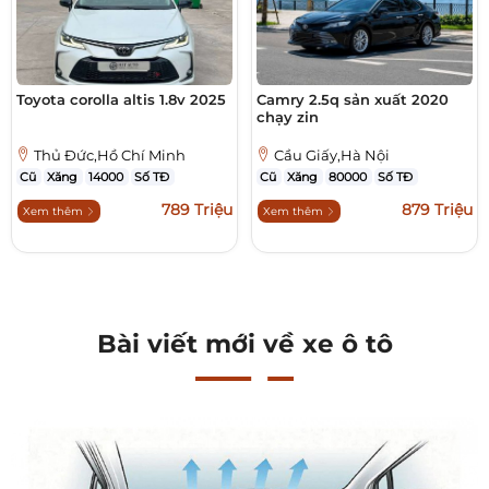
Toyota corolla altis 1.8v 2025
Camry 2.5q sản xuất 2020
chạy zin
Thủ Đức,Hồ Chí Minh
Cầu Giấy,Hà Nội
Cũ
Xăng
14000
Số TĐ
Cũ
Xăng
80000
Số TĐ
789 Triệu
879 Triệu
Xem thêm
Xem thêm
Bài viết mới về xe ô tô