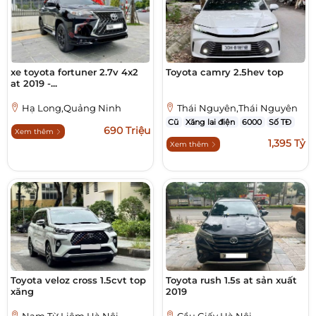
xe toyota fortuner 2.7v 4x2
Toyota camry 2.5hev top
at 2019 -...
Hạ Long,Quảng Ninh
Thái Nguyên,Thái Nguyên
Cũ
Xăng lai điện
6000
Số TĐ
690 Triệu
Xem thêm
1,395 Tỷ
Xem thêm
Toyota veloz cross 1.5cvt top
Toyota rush 1.5s at sản xuất
xăng
2019