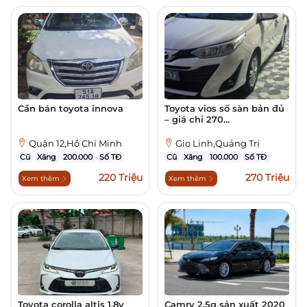
Cần bán toyota innova
Toyota vios số sàn bản đủ
– giá chỉ 270...
Quận 12,Hồ Chí Minh
Gio Linh,Quảng Trị
Cũ
Xăng
200.000
Số TĐ
Cũ
Xăng
100.000
Số TĐ
220 Triệu
270 Triệu
Xem thêm
Xem thêm
Toyota corolla altis 1.8v
Camry 2.5q sản xuất 2020