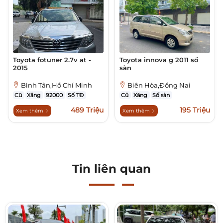
Toyota fotuner 2.7v at -
Toyota innova g 2011 số
2015
sàn
Bình Tân,Hồ Chí Minh
Biên Hòa,Đồng Nai
Cũ
Xăng
92000
Số TĐ
Cũ
Xăng
Số sàn
489 Triệu
195 Triệu
Xem thêm
Xem thêm
Tin liên quan