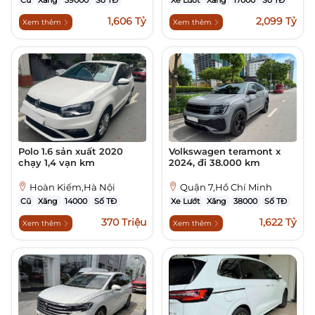
Cũ
Xăng
39000
Số TĐ
Xe Lướt
Xăng
17000
Số TĐ
1,606 Tỷ
2,099 Tỷ
Xem thêm
Xem thêm
Polo 1.6 sản xuất 2020
Volkswagen teramont x
chạy 1,4 vạn km
2024, đi 38.000 km
Hoàn Kiếm,Hà Nội
Quận 7,Hồ Chí Minh
Cũ
Xăng
14000
Số TĐ
Xe Lướt
Xăng
38000
Số TĐ
370 Triệu
1,622 Tỷ
Xem thêm
Xem thêm