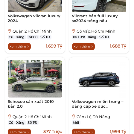
Volkswagen viloran luxury
Vilorant bản full luxury
2024
sx2024 trắng nâu
Quận 2,Hồ Chí Minh
Gò Vấp,Hồ Chí Minh
Cũ
Xăng
57000
Số TĐ
Xe Lướt
Xăng
Số TĐ
1,699 Tỷ
1,688 Tỷ
Xem thêm
Xem thêm
Scirocco sản xuất 2010
Volkswagen miền trung –
bản 2.0
đẳng cấp xe đức...
Quận 2,Hồ Chí Minh
Cẩm Lệ,Đà Nẵng
Cũ
Xăng
Số TĐ
Mới
377 Triệu
1,999 Tỷ
Xem thêm
Xem thêm