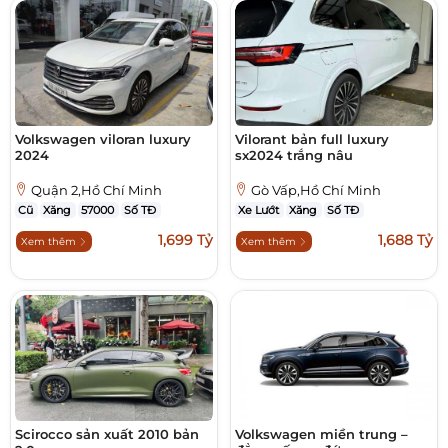
Volkswagen viloran luxury
Vilorant bản full luxury
2024
sx2024 trắng nâu
Quận 2,Hồ Chí Minh
Gò Vấp,Hồ Chí Minh
Cũ
Xăng
57000
Số TĐ
Xe Lướt
Xăng
Số TĐ
1,699 Tỷ
1,688 Tỷ
Xem thêm
Xem thêm
Scirocco sản xuất 2010 bản
Volkswagen miền trung –