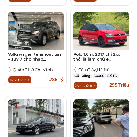
Volkswagen teramont usa
Polo 1.6 sx 2017 chỉ 2xx
– suv 7 chỗ nhập...
thôi là làm chủ e...
Quận 2,Hồ Chí Minh
Cầu Giấy,Hà Nội
Cũ
Xăng
60000
Số TĐ
1,788 Tỷ
Xem thêm
295 Triệu
Xem thêm