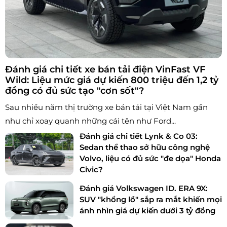
Đánh giá chi tiết xe bán tải điện VinFast VF
Wild: Liệu mức giá dự kiến 800 triệu đến 1,2 tỷ
đồng có đủ sức tạo "cơn sốt"?
Sau nhiều năm thị trường xe bán tải tại Việt Nam gần
như chỉ xoay quanh những cái tên như Ford...
Đánh giá chi tiết Lynk & Co 03:
Sedan thể thao sở hữu công nghệ
Volvo, liệu có đủ sức "đe dọa" Honda
Civic?
Đánh giá Volkswagen ID. ERA 9X:
SUV "khổng lồ" sắp ra mắt khiến mọi
ánh nhìn giá dự kiến dưới 3 tỷ đồng