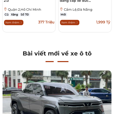
2.0
đẳng cấp xe đức...
Quận 2,Hồ Chí Minh
Cẩm Lệ,Đà Nẵng
Cũ
Xăng
Số TĐ
Mới
377 Triệu
1,999 Tỷ
Xem thêm
Xem thêm
Bài viết mới về xe ô tô