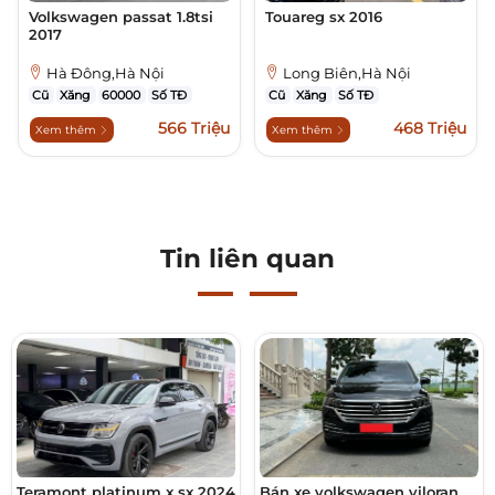
Volkswagen passat 1.8tsi
Touareg sx 2016
2017
Hà Đông,Hà Nội
Long Biên,Hà Nội
Cũ
Xăng
60000
Số TĐ
Cũ
Xăng
Số TĐ
566 Triệu
468 Triệu
Xem thêm
Xem thêm
Tin liên quan
Teramont platinum x sx 2024
Bán xe volkswagen viloran