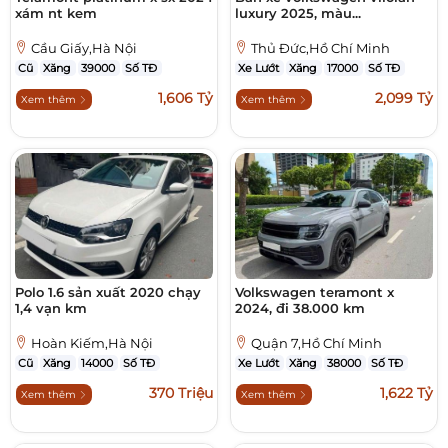
xám nt kem
luxury 2025, màu...
Cầu Giấy,Hà Nội
Thủ Đức,Hồ Chí Minh
Cũ
Xăng
39000
Số TĐ
Xe Lướt
Xăng
17000
Số TĐ
1,606 Tỷ
2,099 Tỷ
Xem thêm
Xem thêm
Polo 1.6 sản xuất 2020 chạy
Volkswagen teramont x
1,4 vạn km
2024, đi 38.000 km
Hoàn Kiếm,Hà Nội
Quận 7,Hồ Chí Minh
Cũ
Xăng
14000
Số TĐ
Xe Lướt
Xăng
38000
Số TĐ
370 Triệu
1,622 Tỷ
Xem thêm
Xem thêm