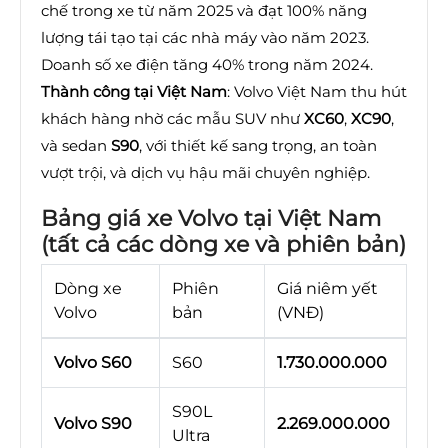
chế trong xe từ năm 2025 và đạt 100% năng
lượng tái tạo tại các nhà máy vào năm 2023.
Doanh số xe điện tăng 40% trong năm 2024.
Thành công tại Việt Nam
: Volvo Việt Nam thu hút
khách hàng nhờ các mẫu SUV như
XC60
,
XC90
,
và sedan
S90
, với thiết kế sang trọng, an toàn
vượt trội, và dịch vụ hậu mãi chuyên nghiệp.
Bảng giá xe Volvo tại Việt Nam
(tất cả các dòng xe và phiên bản)
Dòng xe
Phiên
Giá niêm yết
Volvo
bản
(VNĐ)
Volvo S60
S60
1.730.000.000
S90L
Volvo S90
2.269.000.000
Ultra