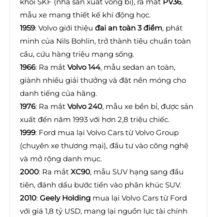
khỏi SKF (nhà sản xuất vòng bi), ra mắt
PV36
,
mẫu xe mang thiết kế khí động học.
1959
: Volvo giới thiệu
đai an toàn 3 điểm
, phát
minh của Nils Bohlin, trở thành tiêu chuẩn toàn
cầu, cứu hàng triệu mạng sống.
1966
: Ra mắt
Volvo 144
, mẫu sedan an toàn,
giành nhiều giải thưởng và đặt nền móng cho
danh tiếng của hãng.
1976
: Ra mắt
Volvo 240
, mẫu xe bền bỉ, được sản
xuất đến năm 1993 với hơn 2,8 triệu chiếc.
1999
: Ford mua lại Volvo Cars từ Volvo Group
(chuyên xe thương mại), đầu tư vào công nghệ
và mở rộng danh mục.
2000
: Ra mắt
XC90
, mẫu SUV hạng sang đầu
tiên, đánh dấu bước tiến vào phân khúc SUV.
2010
:
Geely Holding
mua lại Volvo Cars từ Ford
với giá 1,8 tỷ USD, mang lại nguồn lực tài chính