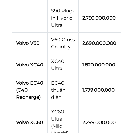
S90 Plug-
in Hybrid
2.750.000.000
Ultra
V60 Cross
Volvo V60
2.690.000.000
Country
XC40
Volvo XC40
1.820.000.000
Ultra
Volvo EC40
EC40
(C40
thuần
1.779.000.000
Recharge)
điện
XC60
Ultra
Volvo XC60
2.299.000.000
(Mild