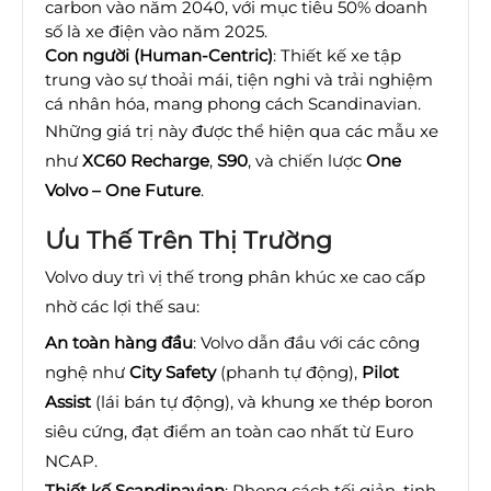
carbon vào năm 2040, với mục tiêu 50% doanh
số là xe điện vào năm 2025.
Con người (Human-Centric)
: Thiết kế xe tập
trung vào sự thoải mái, tiện nghi và trải nghiệm
cá nhân hóa, mang phong cách Scandinavian.
Những giá trị này được thể hiện qua các mẫu xe
như
XC60 Recharge
,
S90
, và chiến lược
One
Volvo – One Future
.
Ưu Thế Trên Thị Trường
Volvo duy trì vị thế trong phân khúc xe cao cấp
nhờ các lợi thế sau:
An toàn hàng đầu
: Volvo dẫn đầu với các công
nghệ như
City Safety
(phanh tự động),
Pilot
Assist
(lái bán tự động), và khung xe thép boron
siêu cứng, đạt điểm an toàn cao nhất từ Euro
NCAP.
Thiết kế Scandinavian
: Phong cách tối giản, tinh