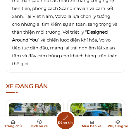
thế toàn cầu nhờ các mẫu xe mang công nghệ
tiên tiến, phong cách Scandinavian và cam kết
xanh. Tại Việt Nam, Volvo là lựa chọn lý tưởng
cho những ai tìm kiếm sự an toàn, sang trọng và
thân thiện môi trường. Với triết lý “
Designed
Around You
” và chiến lược điện khí hóa, Volvo
tiếp tục dẫn đầu, mang lại trải nghiệm lái xe an
tâm và đầy cảm hứng cho khách hàng trên toàn
thế giới.
XE ĐANG BÁN
Đăng tin
Trang chủ
Dịch vụ xe
Mua bán xe
Phụ tùng xe