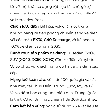
tế, với nội thất sử dụng vật liệu tái chế, gỗ tự
nhiên và da cao cấp, cạnh tranh với Audi, BMW,
và Mercedes-Benz.
Chiến lược điện khí hóa
: Volvo là một trong
những hãng xe tiên phong chuyển sang xe điện,
với các mẫu
EX30
,
C40 Recharge
, và kế hoạch
100% xe điện vào năm 2030.
Danh mục sản phẩm đa dạng
: Từ sedan (
S90
),
SUV (
XC40
,
XC60
,
XC90
) đến xe điện và hybrid,
Volvo phục vụ khách hàng đô thị và gia đình cao
cấp.
Mạng lưới toàn cầu
: Với hơn 100 quốc gia và các
nhà máy tại Thụy Điển, Trung Quốc, Mỹ, và Bỉ,
Volvo đảm bảo cung ứng hiệu quả. Trung Quốc
là thị trường lớn nhất, chiếm hơn 30% doanh số.
Cam kết bền vững
: Volvo sử dụng 25% vật liệu tái