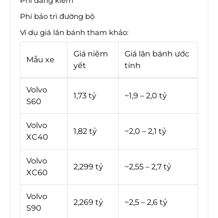
Phí đăng kiểm
Phí bảo trì đường bộ
Ví dụ giá lăn bánh tham khảo:
Giá niêm
Giá lăn bánh ước
Mẫu xe
yết
tính
Volvo
1,73 tỷ
~1,9 – 2,0 tỷ
S60
Volvo
1,82 tỷ
~2,0 – 2,1 tỷ
XC40
Volvo
2,299 tỷ
~2,55 – 2,7 tỷ
XC60
Volvo
2,269 tỷ
~2,5 – 2,6 tỷ
S90