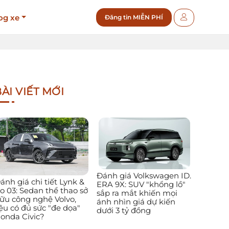
og xe
Đăng tin MIỄN PHÍ
ÀI VIẾT MỚI
Đánh giá Volkswagen ID.
ánh giá chi tiết Lynk &
ERA 9X: SUV "khổng lồ"
o 03: Sedan thể thao sở
sắp ra mắt khiến mọi
ữu công nghệ Volvo,
ánh nhìn giá dự kiến
iệu có đủ sức "đe dọa"
dưới 3 tỷ đồng
onda Civic?