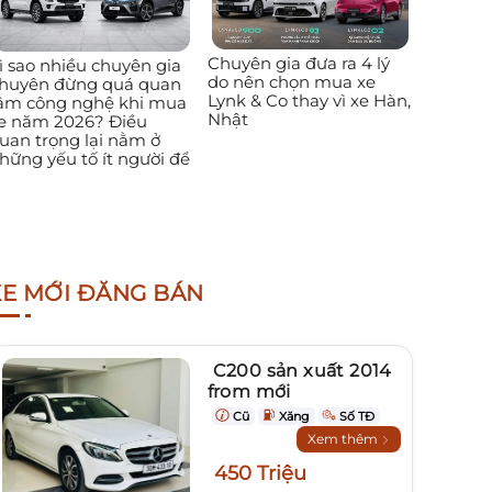
Chuyên gia đưa ra 4 lý
ì sao nhiều chuyên gia
do nên chọn mua xe
huyên đừng quá quan
Lynk & Co thay vì xe Hàn,
âm công nghệ khi mua
Nhật
e năm 2026? Điều
uan trọng lại nằm ở
hững yếu tố ít người để
XE MỚI ĐĂNG BÁN
C200 sản xuất 2014
from mới
Cũ
Xăng
Số TĐ
Xem thêm
450 Triệu