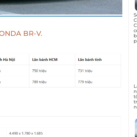
S
C
C
c
HONDA BR-V.
b
p
L
n
t
t
n