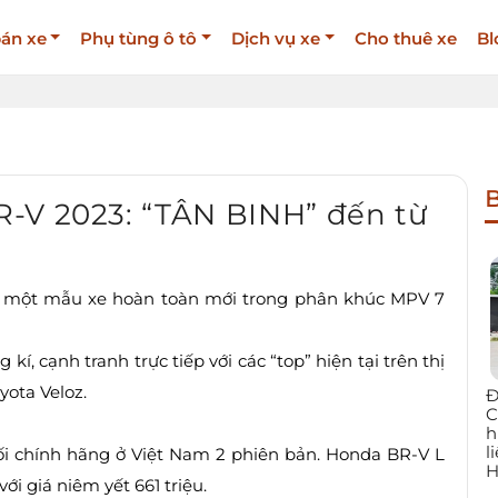
án xe
Phụ tùng ô tô
Dịch vụ xe
Cho thuê xe
Bl
B
-V 2023: “TÂN BINH” đến từ
 một mẫu xe hoàn toàn mới trong phân khúc MPV 7
í, cạnh tranh trực tiếp với các “top” hiện tại trên thị
ota Veloz.
Đ
C
h
l
i chính hãng ở Việt Nam 2 phiên bản. Honda BR-V L
H
ới giá niêm yết 661 triệu.