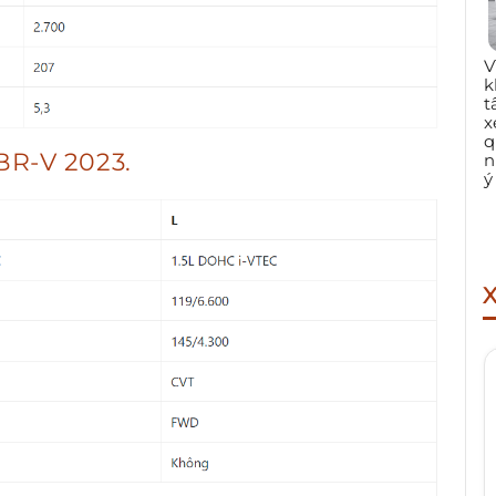
V
k
t
x
q
R-V 2023.
n
ý