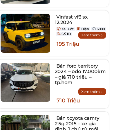
Vinfast vf3 sx
12.2024
Xe Lướt
Điện
6000
Số TĐ
Xem thêm
195 Triệu
Bán ford territory
2024 – odo 17.000km
– giá 710 triệu –
tp.hcm
Xem thêm
710 Triệu
Bán toyota camry
2.5g 2015 – xe gia
đình, 1 chủ từ mới