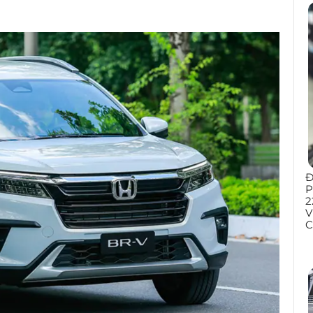
Đ
P
2
V
C