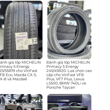
ánh giá lốp MICHELIN
Đánh giá lốp MICHELIN
rimacy 5 Energy
Primacy 5 Energy
25/55R19 cho VinFast
245/45R20: Lựa chọn cao
F8 Eco, Mazda CX-5,
cấp cho VinFast VF8
X-8 và Mazda6
Plus, VF7 Plus, Lexus
LS500, BMW 740Li và
Porsche Taycan