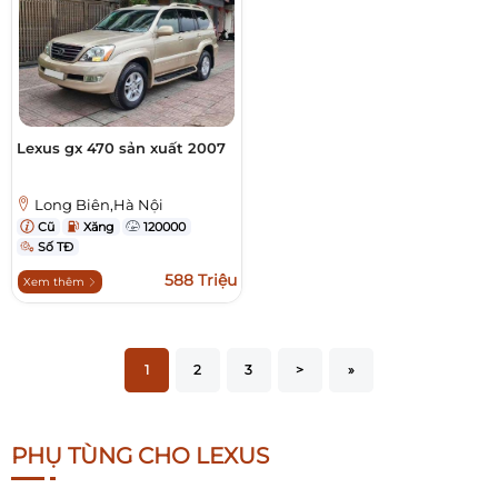
Lexus gx 470 sản xuất 2007
Long Biên,Hà Nội
Cũ
Xăng
120000
Số TĐ
588 Triệu
Xem thêm
1
2
3
>
»
PHỤ TÙNG CHO LEXUS