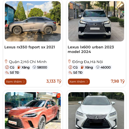
Lexus rx350 fsport sx 2021
Lexus lx600 urban 2023
model 2024
Quận 2,Hồ Chí Minh
Đống Đa,Hà Nội
Cũ
Xăng
58000
Cũ
Xăng
46000
Số TĐ
Số TĐ
3,133 Tỷ
7,98 Tỷ
Xem thêm
Xem thêm