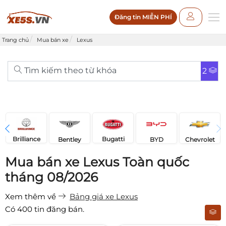
Đăng tin MIỄN PHÍ
Trang chủ
Mua bán xe
Lexus
Tìm kiếm theo từ khóa
2
Brilliance
Bugatti
Bentley
Chevrolet
BYD
Mua bán xe Lexus Toàn quốc
tháng 08/2026
Xem thêm về
Bảng giá xe Lexus
Có
400
tin đăng bán.