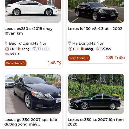
Lexus es250 sx2018 chạy
Lexus ls430 v8-4.3 at - 2002
10vạn km
Bắc Từ Liêm,Hà Nội
Hà Đông,Hà Nội
Cũ
Xăng
100000
Cũ
Xăng
Số sàn
Số TĐ
239 Triệu
Xem thêm
1,48 Tỷ
Xem thêm
Lexus gs 350 2007 spa bảo
Lexus es350 sx 2007 lên fom
dưỡng xong máy...
2020