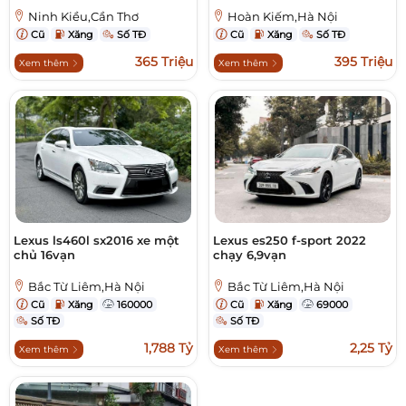
Ninh Kiều,Cần Thơ
Hoàn Kiếm,Hà Nội
Cũ
Xăng
Số TĐ
Cũ
Xăng
Số TĐ
365 Triệu
395 Triệu
Xem thêm
Xem thêm
Lexus ls460l sx2016 xe một
Lexus es250 f-sport 2022
chủ 16vạn
chạy 6,9vạn
Bắc Từ Liêm,Hà Nội
Bắc Từ Liêm,Hà Nội
Cũ
Xăng
160000
Cũ
Xăng
69000
Số TĐ
Số TĐ
1,788 Tỷ
2,25 Tỷ
Xem thêm
Xem thêm