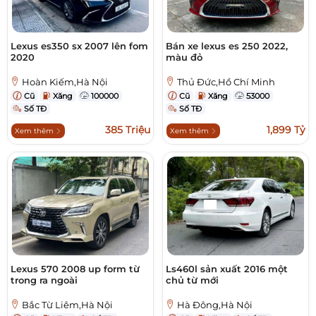
Lexus es350 sx 2007 lên fom
Bán xe lexus es 250 2022,
2020
màu đỏ
Hoàn Kiếm,Hà Nội
Thủ Đức,Hồ Chí Minh
Cũ
Xăng
100000
Cũ
Xăng
53000
Số TĐ
Số TĐ
385 Triệu
1,899 Tỷ
Xem thêm
Xem thêm
Lexus 570 2008 up form từ
Ls460l sản xuất 2016 một
trong ra ngoài
chủ từ mới
Bắc Từ Liêm,Hà Nội
Hà Đông,Hà Nội