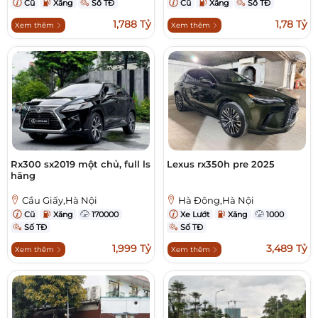
Cũ
Xăng
Số TĐ
Cũ
Xăng
Số TĐ
1,788 Tỷ
1,78 Tỷ
Xem thêm
Xem thêm
Rx300 sx2019 một chủ, full ls
Lexus rx350h pre 2025
hãng
Cầu Giấy,Hà Nội
Hà Đông,Hà Nội
Cũ
Xăng
170000
Xe Lướt
Xăng
1000
Số TĐ
Số TĐ
1,999 Tỷ
3,489 Tỷ
Xem thêm
Xem thêm