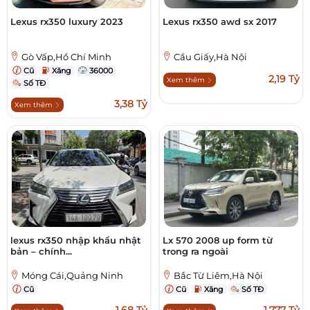
Lexus rx350 luxury 2023
Lexus rx350 awd sx 2017
Gò Vấp,Hồ Chí Minh
Cầu Giấy,Hà Nội
Cũ
Xăng
36000
2,19 Tỷ
Xem thêm
Số TĐ
3,38 Tỷ
Xem thêm
lexus rx350 nhập khẩu nhật
Lx 570 2008 up form từ
bản – chính...
trong ra ngoài
Móng Cái,Quảng Ninh
Bắc Từ Liêm,Hà Nội
Cũ
Cũ
Xăng
Số TĐ