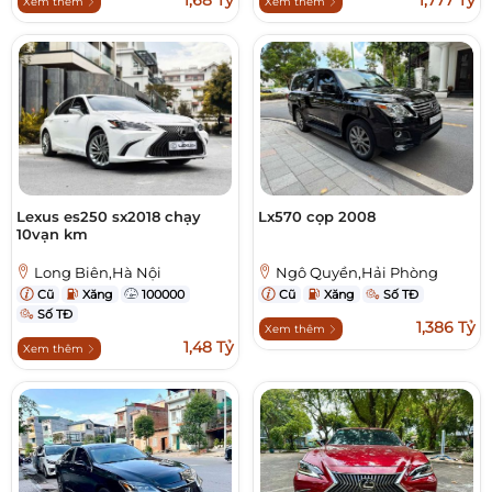
1,68 Tỷ
1,777 Tỷ
Xem thêm
Xem thêm
Lexus es250 sx2018 chạy
Lx570 cọp 2008
10vạn km
Long Biên,Hà Nội
Ngô Quyền,Hải Phòng
Cũ
Xăng
100000
Cũ
Xăng
Số TĐ
Số TĐ
1,386 Tỷ
Xem thêm
1,48 Tỷ
Xem thêm