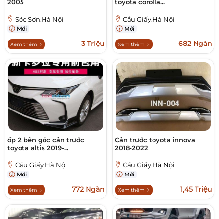
2005
toyota corolla...
Sóc Sơn,Hà Nội
Cầu Giấy,Hà Nội
Mới
Mới
3 Triệu
682 Ngàn
Xem thêm
Xem thêm
ốp 2 bên góc cản trước
Cản trước toyota innova
toyota altis 2019-...
2018-2022
Cầu Giấy,Hà Nội
Cầu Giấy,Hà Nội
Mới
Mới
772 Ngàn
1,45 Triệu
Xem thêm
Xem thêm