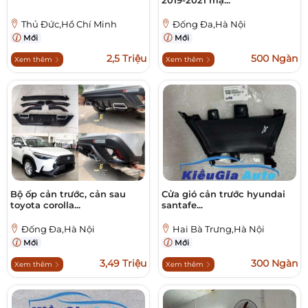
2019-2021 mạ...
Thủ Đức,Hồ Chí Minh
Đống Đa,Hà Nội
Mới
Mới
2,5 Triệu
500 Ngàn
Xem thêm
Xem thêm
Bộ ốp cản trước, cản sau
Cửa gió cản trước hyundai
toyota corolla...
santafe...
Đống Đa,Hà Nội
Hai Bà Trưng,Hà Nội
Mới
Mới
3,49 Triệu
300 Ngàn
Xem thêm
Xem thêm