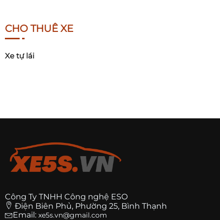
CHO THUÊ XE
Xe tự lái
Công Ty TNHH Công nghệ ESO
Điện Biên Phủ, Phường 25, Bình Thạnh
Email:
xe5s.vn@gmail.com