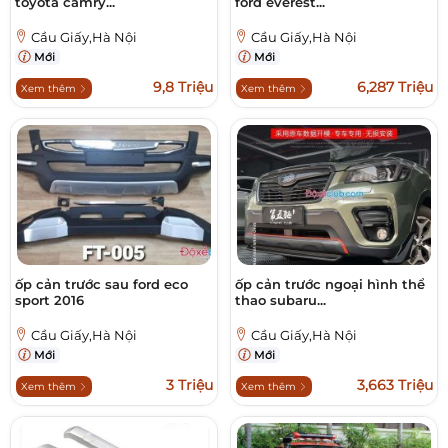
toyota camry...
ford everest...
Cầu Giấy,Hà Nội
Cầu Giấy,Hà Nội
Mới
Mới
9,8 Triệu
6,287 Triệu
Xem thêm
Xem thêm
ốp cản trước sau ford eco
ốp cản trước ngoại hình thể
sport 2016
thao subaru...
Cầu Giấy,Hà Nội
Cầu Giấy,Hà Nội
Mới
Mới
3 Triệu
3,663 Triệu
Xem thêm
Xem thêm