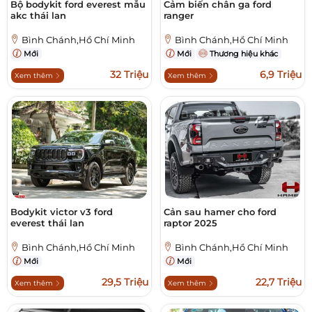
Bộ bodykit ford everest mẫu
Cảm biến chân ga ford
akc thái lan
ranger
Bình Chánh,Hồ Chí Minh
Bình Chánh,Hồ Chí Minh
Mới
Mới
Thương hiệu khác
32 Triệu
6,9 Triệu
Xem thêm
Xem thêm
Bodykit victor v3 ford
Cản sau hamer cho ford
everest thái lan
raptor 2025
Bình Chánh,Hồ Chí Minh
Bình Chánh,Hồ Chí Minh
Mới
Mới
29,5 Triệu
22,7 Triệu
Xem thêm
Xem thêm