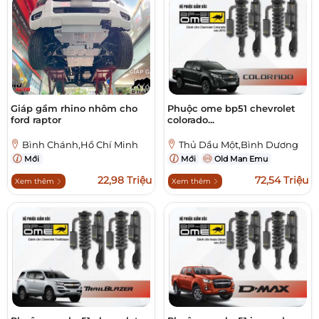
Giáp gầm rhino nhôm cho
Phuộc ome bp51 chevrolet
ford raptor
colorado...
Bình Chánh,Hồ Chí Minh
Thủ Dầu Một,Bình Dương
Mới
Mới
Old Man Emu
22,98 Triệu
72,54 Triệu
Xem thêm
Xem thêm