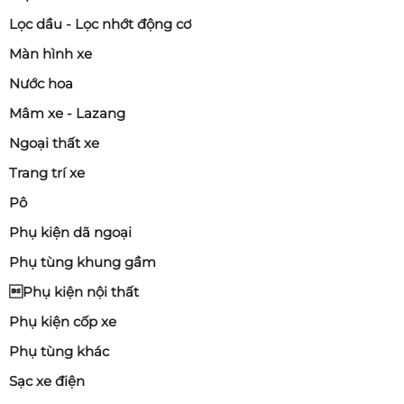
hiểu về chính sách bảo hành và hỗ trợ kỹ thuật của
Lọc dầu - Lọc nhớt động cơ
nhà cung cấp.
Màn hình xe
Nước hoa
Mâm xe - Lazang
Ngoại thất xe
Trang trí xe
Pô
Phụ kiện dã ngoại
Phụ tùng khung gầm
Phụ kiện nội thất
Phụ kiện cốp xe
Phụ tùng khác
Sạc xe điện