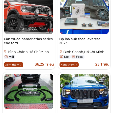
Cản trước hamer atlas series
Bộ loa sub focal everest
cho ford...
2023
Bình Chánh,Hồ Chí Minh
Bình Chánh,Hồ Chí Minh
Mới
Mới
Focal
36,25 Triệu
25 Triệu
Xem thêm
Xem thêm