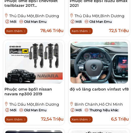
Phuộc ome bp51 chevrolet
Phuộc ome bp51 isuzu dmax
trailblazer 2017...
2021
Thủ Dầu Một,Bình Dương
Thủ Dầu Một,Bình Dương
Mới
Old Man Emu
Mới
Old Man Emu
78,46 Triệu
72,5 Triệu
Xem thêm
Xem thêm
Phuộc ome bp51 nissan
độ vô lăng carbon vinfast vf8
navara np300 2019
Thủ Dầu Một,Bình Dương
Bình Chánh,Hồ Chí Minh
Mới
Old Man Emu
Mới
Thương hiệu khác
72,54 Triệu
6,5 Triệu
Xem thêm
Xem thêm