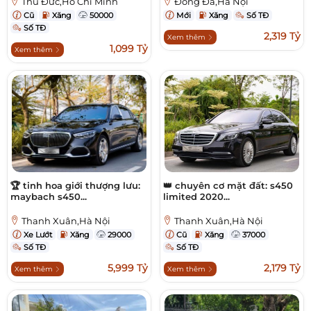
Thủ Đức,Hồ Chí Minh
Đống Đa,Hà Nội
Cũ
Xăng
50000
Mới
Xăng
Số TĐ
Số TĐ
2,319 Tỷ
Xem thêm
1,099 Tỷ
Xem thêm
🏆 tinh hoa giới thượng lưu:
👑 chuyên cơ mặt đất: s450
maybach s450...
limited 2020...
Thanh Xuân,Hà Nội
Thanh Xuân,Hà Nội
Xe Lướt
Xăng
29000
Cũ
Xăng
37000
Số TĐ
Số TĐ
5,999 Tỷ
2,179 Tỷ
Xem thêm
Xem thêm