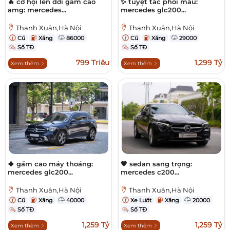
🔥 cơ hội lên đời gầm cao
✨ tuyệt tác phối màu:
amg: mercedes...
mercedes glc200...
Thanh Xuân,Hà Nội
Thanh Xuân,Hà Nội
Cũ
Xăng
86000
Cũ
Xăng
29000
Số TĐ
Số TĐ
799 Triệu
1,299 Tỷ
Xem thêm
Xem thêm
🍀 gầm cao máy thoáng:
🖤 sedan sang trọng:
mercedes glc200...
mercedes c200...
Thanh Xuân,Hà Nội
Thanh Xuân,Hà Nội
Cũ
Xăng
40000
Xe Lướt
Xăng
20000
Số TĐ
Số TĐ
1,259 Tỷ
1,259 Tỷ
Xem thêm
Xem thêm