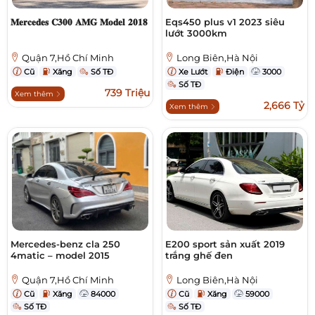
𝐌𝐞𝐫𝐜𝐞𝐝𝐞𝐬 𝐂𝟑𝟎𝟎 𝐀𝐌𝐆 𝐌𝐨𝐝𝐞𝐥 𝟐𝟎𝟏𝟖
Eqs450 plus v1 2023 siêu
lướt 3000km
Quận 7,Hồ Chí Minh
Long Biên,Hà Nội
Cũ
Xăng
Số TĐ
Xe Lướt
Điện
3000
Số TĐ
739 Triệu
Xem thêm
2,666 Tỷ
Xem thêm
Mercedes-benz cla 250
E200 sport sản xuất 2019
4matic – model 2015
trắng ghế đen
Quận 7,Hồ Chí Minh
Long Biên,Hà Nội
Cũ
Xăng
84000
Cũ
Xăng
59000
Số TĐ
Số TĐ