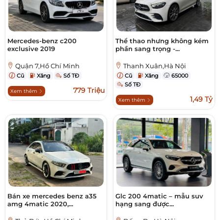
Mercedes-benz c200
Thể thao nhưng không kém
exclusive 2019
phần sang trọng -...
Quận 7,Hồ Chí Minh
Thanh Xuân,Hà Nội
Cũ
Xăng
Số TĐ
Cũ
Xăng
65000
Số TĐ
779 Triệu
Xem thêm
1,49 Tỷ
Xem thêm
Bán xe mercedes benz a35
Glc 200 4matic – mẫu suv
amg 4matic 2020,...
hạng sang được...