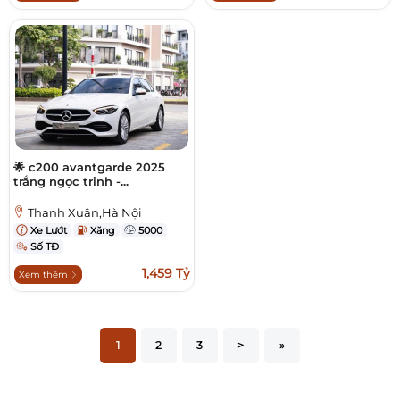
🌟 c200 avantgarde 2025
trắng ngọc trinh -...
Thanh Xuân,Hà Nội
Xe Lướt
Xăng
5000
Số TĐ
1,459 Tỷ
Xem thêm
1
2
3
>
»