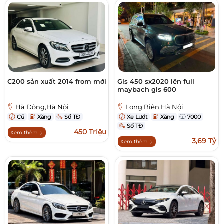
C200 sản xuất 2014 from mới
Gls 450 sx2020 lên full
maybach gls 600
Hà Đông,Hà Nội
Long Biên,Hà Nội
Cũ
Xăng
Số TĐ
Xe Lướt
Xăng
7000
Số TĐ
450 Triệu
Xem thêm
3,69 Tỷ
Xem thêm