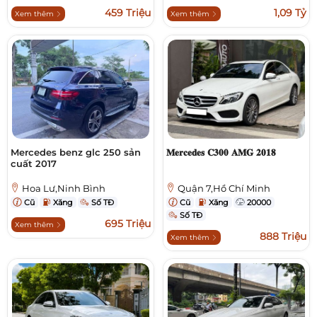
459 Triệu
1,09 Tỷ
Xem thêm
Xem thêm
Mercedes benz glc 250 sản
𝐌𝐞𝐫𝐜𝐞𝐝𝐞𝐬 𝐂𝟑𝟎𝟎 𝐀𝐌𝐆 𝟐𝟎𝟏𝟖
cuất 2017
Hoa Lư,Ninh Bình
Quận 7,Hồ Chí Minh
Cũ
Xăng
Số TĐ
Cũ
Xăng
20000
Số TĐ
695 Triệu
Xem thêm
888 Triệu
Xem thêm