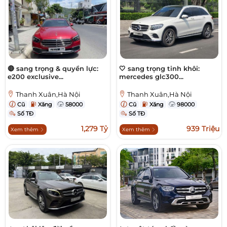
🔴 sang trọng & quyền lực:
🤍 sang trọng tinh khôi:
e200 exclusive...
mercedes glc300...
Thanh Xuân,Hà Nội
Thanh Xuân,Hà Nội
Cũ
Xăng
58000
Cũ
Xăng
98000
Số TĐ
Số TĐ
1,279 Tỷ
939 Triệu
Xem thêm
Xem thêm