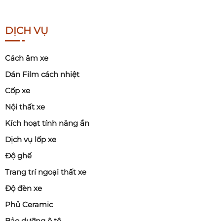
Nhiều chủ xe thay mâm vì:
Muốn xe thể thao hơn
DỊCH VỤ
Muốn tăng kích thước mâm
Muốn phong cách khác biệt
Cách âm xe
Dán Film cách nhiệt
4.3. Khi nâng cấp kích thước lốp
Cốp xe
Nếu bạn muốn:
Nội thất xe
Lốp bản rộng hơn
Kích hoạt tính năng ẩn
Mâm lớn hơn
Dịch vụ lốp xe
Thì cần thay mâm tương thích.
Độ ghế
Trang trí ngoại thất xe
4.4. Khi mâm quá nặng
Độ đèn xe
Một số mâm nguyên bản khá nặng, thay mâm nhẹ
Phủ Ceramic
hơn giúp:
Bảo dưỡng ô tô