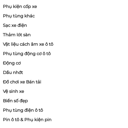
Không phải lúc nào cũng cần thay mâm. Dưới đây là
Phụ kiện cốp xe
các trường hợp nên cân nhắc.
Phụ tùng khác
Sạc xe điện
4.1. Mâm bị cong, nứt
Thảm lót sàn
Nếu xe:
Vật liệu cách âm xe ô tô
Đi qua ổ gà mạnh
Phụ tùng động cơ ô tô
Va chạm lề đường
Động cơ
Có thể khiến mâm:
Dầu nhớt
Bị cong
Đồ chơi xe Bán tải
Mất cân bằng
Vệ sinh xe
Rung tay lái
Biển số đẹp
Trong trường hợp này nên thay để đảm bảo an toàn.
Phụ tùng điện ô tô
Pin ô tô & Phụ kiện pin
4.2. Muốn nâng cấp thẩm mỹ