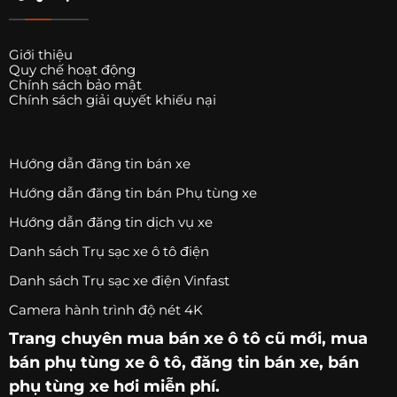
✖ Ngân sách hạn chế
Giới thiệu
7. Cần lưu ý gì khi độ mâm xe ô tô?
Quy chế hoạt động
Chính sách bảo mật
Đây là phần quan trọng nhất bạn cần đọc kỹ.
Chính sách giải quyết khiếu nại
7.1. Chọn đúng kích thước mâm
Hướng dẫn đăng tin bán xe
Mỗi xe có:
Hướng dẫn đăng tin bán Phụ tùng xe
Kích thước mâm tiêu chuẩn
Hướng dẫn đăng tin dịch vụ xe
Thông số PCD (khoảng cách bu-lông)
Danh sách Trụ sạc xe ô tô điện
Độ lệch tâm (ET)
Danh sách Trụ sạc xe điện Vinfast
Nếu chọn sai:
Camera hành trình độ nét 4K
Mâm có thể cạ vào phanh
Trang chuyên
mua bán xe ô tô
cũ mới,
mua
Cạ vè bánh
bán phụ tùng xe ô tô
, đăng tin bán xe, bán
Ảnh hưởng lái
phụ tùng xe hơi miễn phí.