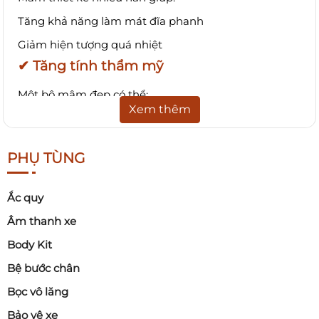
Tăng khả năng làm mát đĩa phanh
Giảm hiện tượng quá nhiệt
✔ Tăng tính thẩm mỹ
Một bộ mâm đẹp có thể:
Xem thêm
Làm xe trông thể thao hơn
Tăng vẻ sang trọng
PHỤ TÙNG
Tạo dấu ấn cá nhân
Ắc quy
3. Có những loại mâm xe ô tô nào?
Âm thanh xe
Trên thị trường hiện nay có nhiều loại
mâm xe ô tô
Body Kit
khác nhau.
Bệ bước chân
Bọc vô lăng
3.1. Mâm thép (Steel Wheel)
Bảo vệ xe