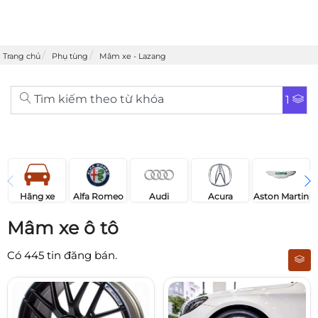
Trang chủ
Phụ tùng
Mâm xe - Lazang
Tìm kiếm theo từ khóa
1
Acura
Audi
Aston Martin
Hãng xe
Alfa Romeo
Mâm xe ô tô
Có
445
tin đăng bán.