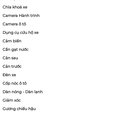
Đặc điểm:
Chìa khoá xe
Giá rẻ
Camera Hành trình
Bền
Camera ô tô
Thường có ốp nhựa bên ngoài
Dụng cụ cứu hộ xe
Phù hợp xe phổ thông, xe chạy dịch vụ.
Cảm biến
3.2. Mâm hợp kim (Alloy Wheel)
Cần gạt nước
Cản sau
Đây là loại phổ biến nhất hiện nay.
Cản trước
Ưu điểm:
Đèn xe
Nhẹ hơn mâm thép
Cốp nóc ô tô
Tản nhiệt tốt
Dàn nóng - Dàn lạnh
Thiết kế đa dạng
Giảm xóc
Phù hợp hầu hết các dòng xe.
Gương chiếu hậu