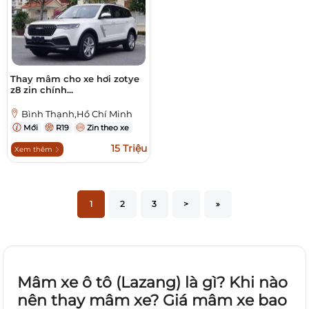
Thay mâm cho xe hơi zotye
z8 zin chính...
Bình Thạnh,Hồ Chí Minh
Mới
R19
Zin theo xe
15 Triệu
Xem thêm
1
2
3
>
»
Mâm xe ô tô (Lazang) là gì? Khi nào
nên thay mâm xe? Giá mâm xe bao