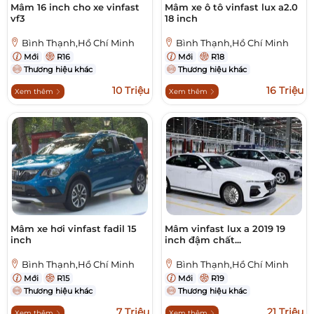
Mâm 16 inch cho xe vinfast
Mâm xe ô tô vinfast lux a2.0
vf3
18 inch
Bình Thạnh,Hồ Chí Minh
Bình Thạnh,Hồ Chí Minh
Mới
R16
Mới
R18
Thương hiệu khác
Thương hiệu khác
10 Triệu
16 Triệu
Xem thêm
Xem thêm
Mâm xe hơi vinfast fadil 15
Mâm vinfast lux a 2019 19
inch
inch đậm chất...
Bình Thạnh,Hồ Chí Minh
Bình Thạnh,Hồ Chí Minh
Mới
R15
Mới
R19
Thương hiệu khác
Thương hiệu khác
7 Triệu
21 Triệu
Xem thêm
Xem thêm