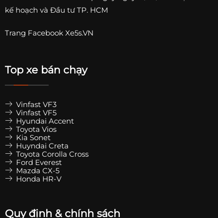
kế hoạch và Đầu tư TP. HCM
Có thể cần cân bằng động và chỉnh thước lái
Trang
Facebook Xe5s.VN
6. Có nên độ mâm xe ô tô không?
Việc độ mâm nên dựa trên nhu cầu thực tế.
Top xe bán chạy
Nên độ mâm nếu:
Vinfast VF3
✔ Muốn nâng cấp ngoại hình
Vinfast VF5
✔ Muốn tăng kích thước mâm
Hyundai Accent
Toyota Vios
✔ Xe nguyên bản nhìn quá “hiền”
Kia Sonet
Huyndai Creta
✔ Tham gia cộng đồng chơi xe
Toyota Corolla Cross
Ford Everest
Mazda CX-5
Không nên độ nếu:
Honda HR-V
✖ Chỉ đi phố nhẹ nhàng
✖ Không muốn ảnh hưởng đăng kiểm
Quy định & chính sách