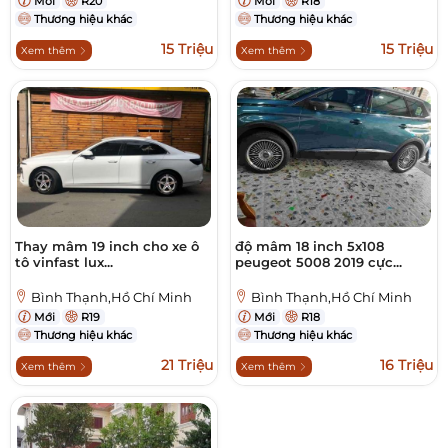
Mới
R20
Mới
R18
Thương hiệu khác
Thương hiệu khác
15 Triệu
15 Triệu
Xem thêm
Xem thêm
Thay mâm 19 inch cho xe ô
độ mâm 18 inch 5x108
tô vinfast lux...
peugeot 5008 2019 cực...
Bình Thạnh,Hồ Chí Minh
Bình Thạnh,Hồ Chí Minh
Mới
R19
Mới
R18
Thương hiệu khác
Thương hiệu khác
21 Triệu
16 Triệu
Xem thêm
Xem thêm