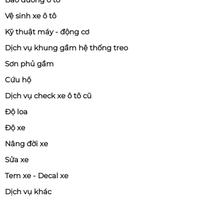
Tăng độ linh hoạt
Vệ sinh xe ô tô
Giảm khối lượng không được treo
Kỹ thuật máy - động cơ
Dịch vụ khung gầm hệ thống treo
5. Giá mâm xe ô tô khoảng bao
Sơn phủ gầm
nhiêu?
Cứu hộ
Giá mâm phụ thuộc vào:
Dịch vụ check xe ô tô cũ
Kích thước (15 inch, 16 inch, 17 inch, 18 inch…)
Độ loa
Thương hiệu
Độ xe
Chất liệu
Nâng đời xe
5.1. Mâm thép
Sửa xe
Tem xe - Decal xe
1 – 2 triệu đồng / chiếc
Dịch vụ khác
Phù hợp xe phổ thông