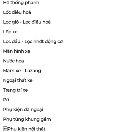
3.3. Mâm đúc nguyên khối (Forged
Hệ thống phanh
Wheel)
Lốc điều hoà
Loại cao cấp.
Lọc gió - Lọc điều hoà
Ưu điểm:
Lốp xe
Nhẹ hơn mâm đúc thường
Lọc dầu - Lọc nhớt động cơ
Cứng và bền
Màn hình xe
Phù hợp xe hiệu suất cao
Nước hoa
Nhược điểm: Giá rất cao.
Mâm xe - Lazang
Ngoại thất xe
3.4. Mâm đa mảnh (Multi-piece Wheel)
Trang trí xe
Gồm nhiều phần ghép lại.
Pô
Thường dùng trong xe độ chuyên nghiệp.
Phụ kiện dã ngoại
Phụ tùng khung gầm
4. Khi nào nên thay mâm xe ô tô?
Phụ kiện nội thất