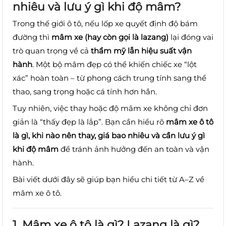
nhiêu và lưu ý gì khi độ mâm?
Trong thế giới ô tô, nếu lốp xe quyết định độ bám
đường thì
mâm xe (hay còn gọi là lazang)
lại đóng vai
trò quan trọng về cả
thẩm mỹ lẫn hiệu suất vận
hành
. Một bộ mâm đẹp có thể khiến chiếc xe “lột
xác” hoàn toàn – từ phong cách trung tính sang thể
thao, sang trọng hoặc cá tính hơn hẳn.
Tuy nhiên, việc thay hoặc độ mâm xe không chỉ đơn
giản là “thấy đẹp là lắp”. Bạn cần hiểu rõ
mâm xe ô tô
là gì, khi nào nên thay, giá bao nhiêu và cần lưu ý gì
khi độ mâm
để tránh ảnh hưởng đến an toàn và vận
hành.
Bài viết dưới đây sẽ giúp bạn hiểu chi tiết từ A–Z về
mâm xe ô tô.
1. Mâm xe ô tô là gì? Lazang là gì?