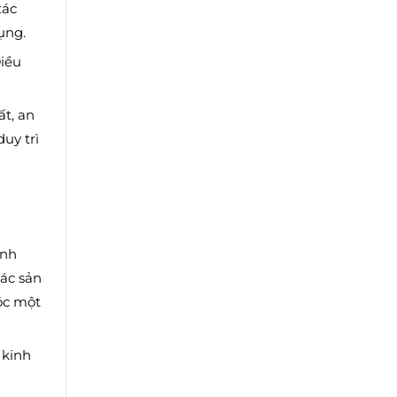
tác
ụng.
Điều
ất, an
uy trì
inh
ác sản
óc một
 kinh