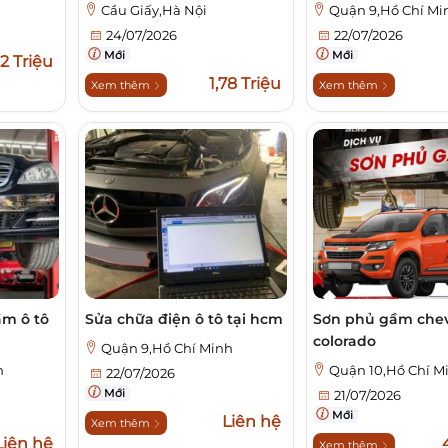
Cầu Giấy,Hà Nội
Quận 9,Hồ Chí Mi
24/07/2026
22/07/2026
Mới
Mới
2 Triệu
1,78 Triệu
Xem thêm
Xem thêm
ầm ô tô
Sửa chữa điện ô tô tại hcm
Sơn phủ gầm chev
colorado
Quận 9,Hồ Chí Minh
h
Quận 10,Hồ Chí M
22/07/2026
Mới
21/07/2026
Mới
Liên hệ
Xem thêm
Liên hệ
Xem thêm