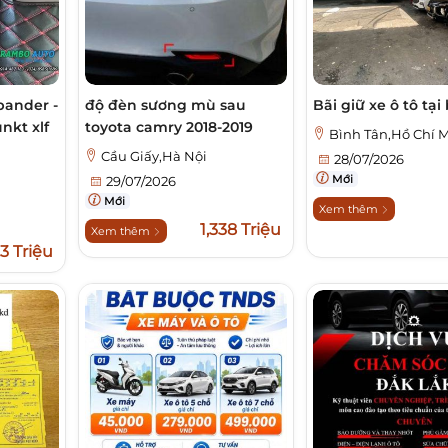
pander -
độ đèn sương mù sau
Bãi giữ xe ô tô tại
nkt xlf
toyota camry 2018-2019
Bình Tân,Hồ Chí 
Cầu Giấy,Hà Nội
28/07/2026
Mới
29/07/2026
Mới
Xem thêm
1,338 Triệu
Xem thêm
,3 Triệu