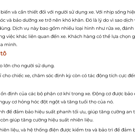
iến và cần thiết đối với người sử dụng xe. Với nhịp sống hiệ
óc và bảo dưỡng xe trở nên khó khăn. Đó là lý do vì sao dịch
 dùng. Dịch vụ này bao gồm nhiều loại hình như rửa xe, đánh
ng việc khác liên quan đến xe. Khách hàng có thể lựa chọn g
ủa mình.
 tô
to lớn cho người sử dụng.
ỉ cho chiếc xe, chăm sóc định kỳ còn có tác động tích cực đế
g ổn định của các bộ phận cơ khí trong xe. Động cơ được bảo
guy cơ hỏng hóc đột ngột và tăng tuổi thọ của nó.
nh để đảm bảo hiệu suất phanh tối ưu, giúp tăng cường an 
ô còn giúp tăng cường hiệu suất nhiên liệu.
ên liệu, và hệ thống điện được kiểm tra và bảo trì để đảm 