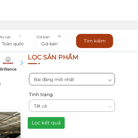
hu vực
Giá bán
Tìm kiếm
Toàn quốc
Giá bán
LỌC SẢN PHẨM
Brilliance
Bugatti
Bentley
Chevrol
BYD
Bài đăng mới nhất
-
Tình trạng
Tất cả
Lọc kết quả