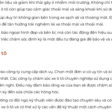
ên liệu và giảm khí thải gây ô nhiễm môi trường. Không chỉ 
 ô tô còn giúp tạo cảm giác thoải mái và sảng khoái khi sử d
úp duy trì không gian bên trong xe sạch sẽ và thoáng mát. 
 để tận hưởng trải nghiệm lái xe thoải mái và thoải mái.
 bảo ngoại hình đẹp và bền bỉ, mà còn tác động đến hiệu su
e. Việc chăm sóc định kỳ là một đầu tư đáng giá để bảo vệ và d
 tô
ào công ty cung cấp dịch vụ. Chọn một đơn vị có uy tín và k
hất. Các công ty chăm sóc xe ô tô chuyên nghiệp sử dụng c
yên nghi. Điều này đảm bảo rằng xe của bạn sẽ được chăm s
nh kỳ đến sửa chữa các hỏng hóc.
ờng có đội ngũ kỹ thuật viên được đào tạo chuyên sâu và có
i xe ô tô và có thể xử lý các vấn đề kỹ thuật một cách chuyên