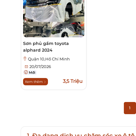
Sơn phủ gầm toyota
alphard 2024
Quận 10,Hồ Chí Minh
20/07/2026
Mới
3,5 Triệu
Xem thêm
1
1. Đa dạng dịch vụ chăm sóc xe ô tô