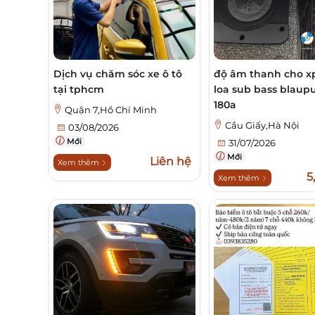
Dịch vụ chăm sóc xe ô tô
độ âm thanh cho x
tại tphcm
loa sub bass blaupu
180a
Quận 7,Hồ Chí Minh
Cầu Giấy,Hà Nội
03/08/2026
Mới
31/07/2026
Mới
Liên hệ
Xem thêm
5
Xem thêm