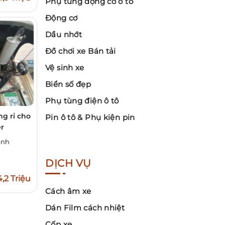
Phụ tùng động cơ ô tô
Động cơ
Dầu nhớt
Đồ chơi xe Bán tải
Vệ sinh xe
Biển số đẹp
Phụ tùng điện ô tô
g rỉ cho
Pin ô tô & Phụ kiện pin
r
inh
DỊCH VỤ
4,2 Triệu
Cách âm xe
Dán Film cách nhiệt
Cốp xe