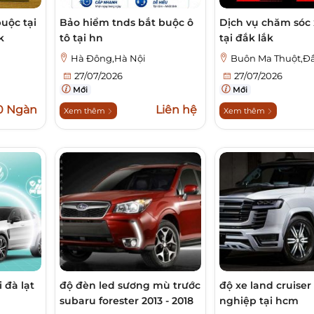
uộc tại
Bảo hiểm tnds bắt buộc ô
Dịch vụ chăm sóc 
k
tô tại hn
tại đắk lắk
Hà Đông,Hà Nội
Buôn Ma Thuột,Đ
27/07/2026
27/07/2026
Mới
Mới
0 Ngàn
Liên hệ
Xem thêm
Xem thêm
 đà lạt
độ đèn led sương mù trước
độ xe land cruise
subaru forester 2013 - 2018
nghiệp tại hcm