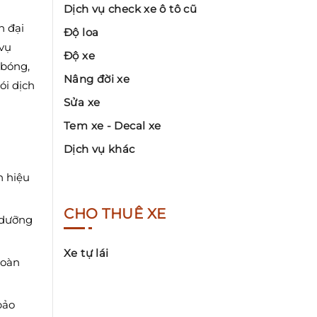
Dịch vụ check xe ô tô cũ
n đại
Độ loa
 vụ
Độ xe
 bóng,
Nâng đời xe
ói dịch
Sửa xe
Tem xe - Decal xe
Dịch vụ khác
n hiệu
CHO THUÊ XE
 dưỡng
Xe tự lái
toàn
bảo