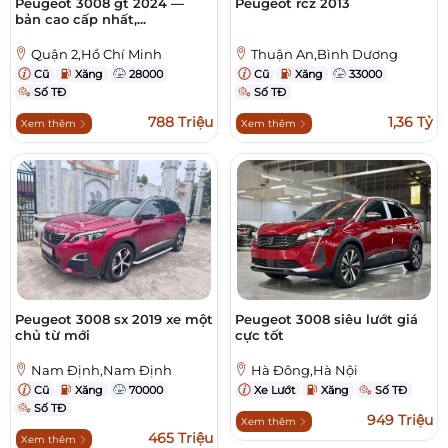
Peugeot 3008 gt 2024 —
Peugeot rcz 2013
bản cao cấp nhất,...
Quận 2,Hồ Chí Minh
Thuận An,Bình Dương
Cũ
Xăng
28000
Cũ
Xăng
33000
Số TĐ
Số TĐ
788 Triệu
1,36 Tỷ
Xem thêm
Xem thêm
Peugeot 3008 sx 2019 xe một
Peugeot 3008 siêu lướt giá
chủ từ mới
cực tốt
Nam Định,Nam Định
Hà Đông,Hà Nội
Cũ
Xăng
70000
Xe Lướt
Xăng
Số TĐ
Số TĐ
949 Triệu
Xem thêm
465 Triệu
Xem thêm