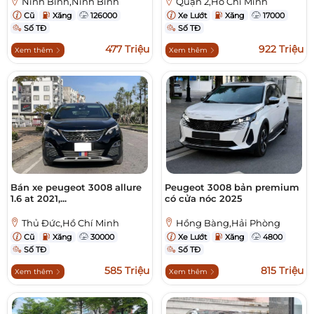
Ninh Bình,Ninh Bình
Quận 2,Hồ Chí Minh
Cũ
Xăng
126000
Xe Lướt
Xăng
17000
Số TĐ
Số TĐ
477 Triệu
922 Triệu
Xem thêm
Xem thêm
Bán xe peugeot 3008 allure
Peugeot 3008 bản premium
1.6 at 2021,...
có cửa nóc 2025
Thủ Đức,Hồ Chí Minh
Hồng Bàng,Hải Phòng
Cũ
Xăng
30000
Xe Lướt
Xăng
4800
Số TĐ
Số TĐ
585 Triệu
815 Triệu
Xem thêm
Xem thêm