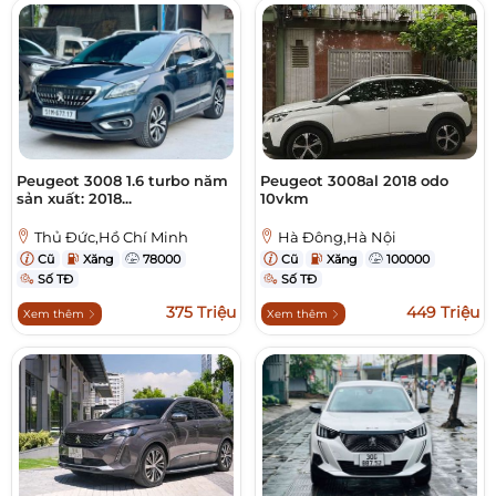
Peugeot 3008 1.6 turbo năm
Peugeot 3008al 2018 odo
sản xuất: 2018...
10vkm
Thủ Đức,Hồ Chí Minh
Hà Đông,Hà Nội
Cũ
Xăng
78000
Cũ
Xăng
100000
Số TĐ
Số TĐ
375 Triệu
449 Triệu
Xem thêm
Xem thêm