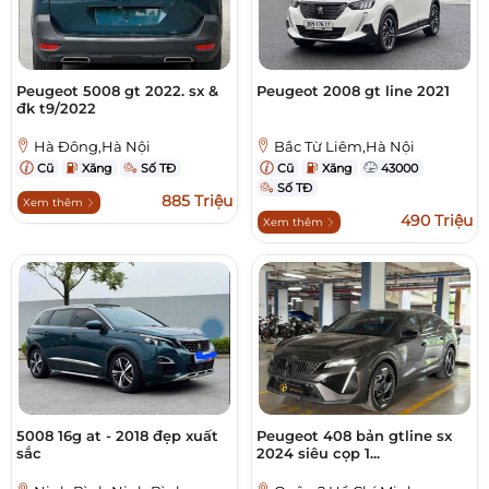
Peugeot 5008 gt 2022. sx &
Peugeot 2008 gt line 2021
đk t9/2022
Hà Đông,Hà Nội
Bắc Từ Liêm,Hà Nội
Cũ
Xăng
Số TĐ
Cũ
Xăng
43000
Số TĐ
885 Triệu
Xem thêm
490 Triệu
Xem thêm
5008 16g at - 2018 đẹp xuất
Peugeot 408 bản gtline sx
sắc
2024 siêu cọp 1...