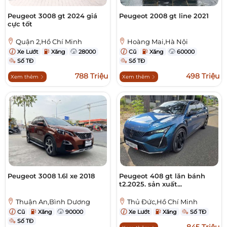
Peugeot 3008 gt 2024 giá
Peugeot 2008 gt line 2021
cực tốt
Quận 2,Hồ Chí Minh
Hoàng Mai,Hà Nội
Xe Lướt
Xăng
28000
Cũ
Xăng
60000
Số TĐ
Số TĐ
788 Triệu
498 Triệu
Xem thêm
Xem thêm
Peugeot 3008 1.6l xe 2018
Peugeot 408 gt lăn bánh
t2.2025. sản xuất...
Thuận An,Bình Dương
Thủ Đức,Hồ Chí Minh
Cũ
Xăng
90000
Xe Lướt
Xăng
Số TĐ
Số TĐ