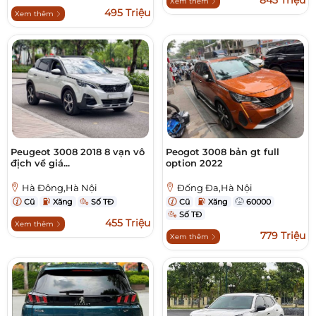
845 Triệu
Xem thêm
495 Triệu
Xem thêm
Peugeot 3008 2018 8 vạn vô
Peogot 3008 bản gt full
địch về giá...
option 2022
Hà Đông,Hà Nội
Đống Đa,Hà Nội
Cũ
Xăng
Số TĐ
Cũ
Xăng
60000
Số TĐ
455 Triệu
Xem thêm
779 Triệu
Xem thêm