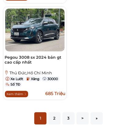
Pegou 3008 sx 2024 bản gt
cao cấp nhất
Thủ Đức,Hồ Chí Minh
Xe Lướt
Xăng
30000
Số TĐ
685 Triệu
Xem thêm
1
2
3
>
»