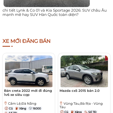
chi tiết Lynk & Co 01 và Kia Sportage 2026: SUV châu Âu
mạnh mẽ hay SUV Hàn Quốc toàn diện?
XE MỚI ĐĂNG BÁN
Bán creta 2022 mới đi đúng
Mazda cx5 2015 bản 2.0
1v6 xe siêu cọp
Cẩm Lệ,Đà Nẵng
Vũng Tàu,Bà Rịa - Vũng
Tàu
Cũ
Xăng
16000
Cũ
Xăng
Số TĐ