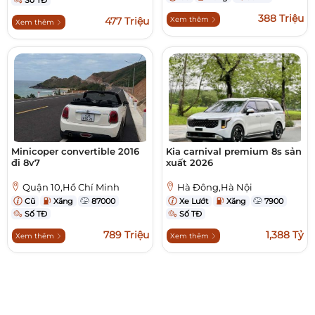
Số TĐ
388 Triệu
477 Triệu
Xem thêm
Xem thêm
Minicoper convertible 2016
Kia carnival premium 8s sản
đi 8v7
xuất 2026
Quận 10,Hồ Chí Minh
Hà Đông,Hà Nội
Cũ
Xăng
87000
Xe Lướt
Xăng
7900
Số TĐ
Số TĐ
789 Triệu
1,388 Tỷ
Xem thêm
Xem thêm