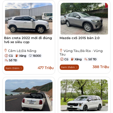
Bán creta 2022 mới đi đúng
Mazda cx5 2015 bản 2.0
1v6 xe siêu cọp
Cẩm Lệ,Đà Nẵng
Vũng Tàu,Bà Rịa - Vũng
Tàu
Cũ
Xăng
16000
Cũ
Xăng
Số TĐ
Số TĐ
388 Triệu
477 Triệu
Xem thêm
Xem thêm