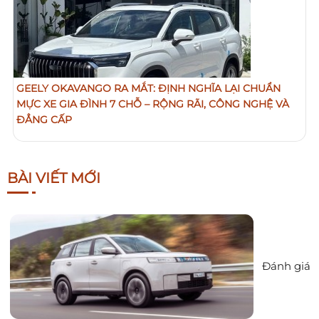
GEELY OKAVANGO RA MẮT: ĐỊNH NGHĨA LẠI CHUẨN
MỰC XE GIA ĐÌNH 7 CHỖ – RỘNG RÃI, CÔNG NGHỆ VÀ
ĐẲNG CẤP
BÀI VIẾT MỚI
Đánh giá