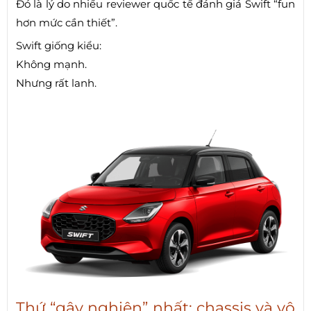
Đó là lý do nhiều reviewer quốc tế đánh giá Swift “fun
hơn mức cần thiết”.
Swift giống kiểu:
Không mạnh.
Nhưng rất lanh.
Thứ “gây nghiện” nhất: chassis và vô