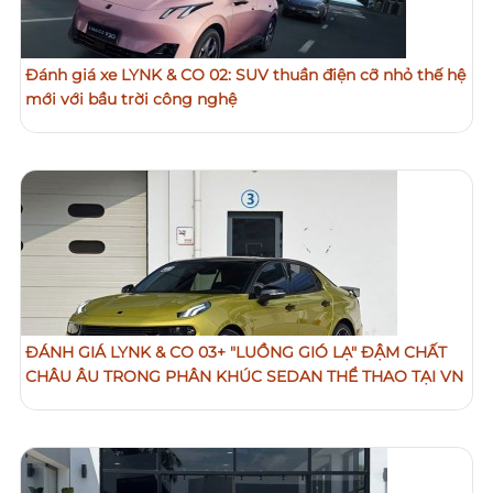
Đánh giá xe LYNK & CO 02: SUV thuần điện cỡ nhỏ thế hệ
mới với bầu trời công nghệ
ĐÁNH GIÁ LYNK & CO 03+ "LUỒNG GIÓ LẠ" ĐẬM CHẤT
CHÂU ÂU TRONG PHÂN KHÚC SEDAN THỂ THAO TẠI VN