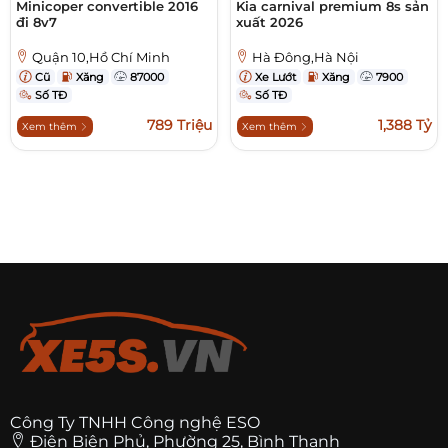
Minicoper convertible 2016
Kia carnival premium 8s sản
đi 8v7
xuất 2026
Quận 10,Hồ Chí Minh
Hà Đông,Hà Nội
Cũ
Xăng
87000
Xe Lướt
Xăng
7900
Số TĐ
Số TĐ
789 Triệu
1,388 Tỷ
Xem thêm
Xem thêm
Công Ty TNHH Công nghệ ESO
Điện Biên Phủ, Phường 25, Bình Thạnh