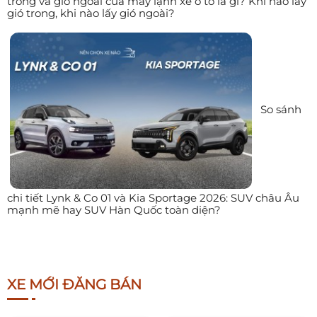
trong và gió ngoài của máy lạnh xe ô tô là gì? Khi nào lấy
gió trong, khi nào lấy gió ngoài?
So sánh
chi tiết Lynk & Co 01 và Kia Sportage 2026: SUV châu Âu
mạnh mẽ hay SUV Hàn Quốc toàn diện?
XE MỚI ĐĂNG BÁN