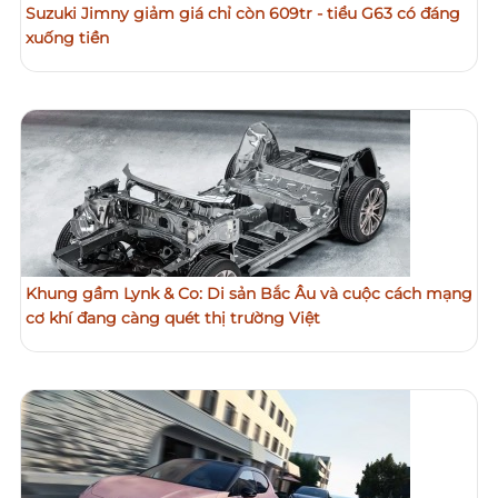
Suzuki Jimny giảm giá chỉ còn 609tr - tiểu G63 có đáng
xuống tiền
Khung gầm Lynk & Co: Di sản Bắc Âu và cuộc cách mạng
cơ khí đang càng quét thị trường Việt