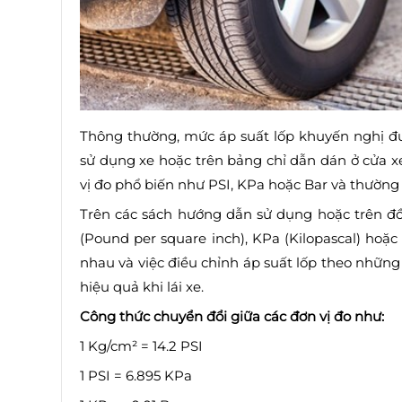
Thông thường, mức áp suất lốp khuyến nghị đ
sử dụng xe hoặc trên bảng chỉ dẫn dán ở cửa x
vị đo phổ biến như PSI, KPa hoặc Bar và thường 
Trên các sách hướng dẫn sử dụng hoặc trên đồ
(Pound per square inch), KPa (Kilopascal) hoặc
nhau và việc điều chỉnh áp suất lốp theo nhữn
hiệu quả khi lái xe.
Công thức chuyển đổi giữa các đơn vị đo như:
1 Kg/cm² = 14.2 PSI
1 PSI = 6.895 KPa