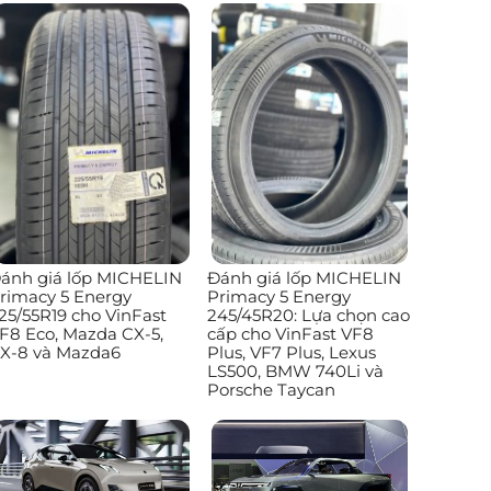
ánh giá lốp MICHELIN
Đánh giá lốp MICHELIN
rimacy 5 Energy
Primacy 5 Energy
25/55R19 cho VinFast
245/45R20: Lựa chọn cao
F8 Eco, Mazda CX-5,
cấp cho VinFast VF8
X-8 và Mazda6
Plus, VF7 Plus, Lexus
LS500, BMW 740Li và
Porsche Taycan