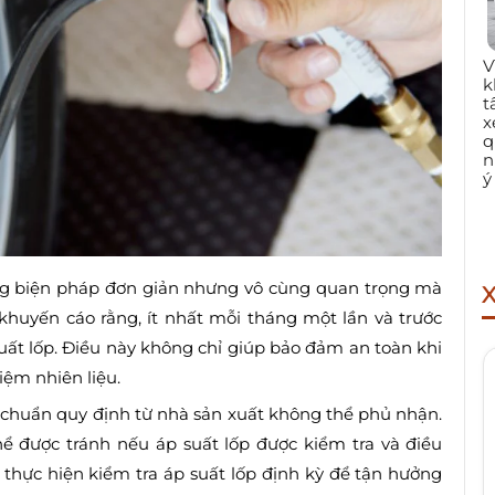
V
k
t
x
q
n
ý
ững biện pháp đơn giản nhưng vô cùng quan trọng mà
 khuyến cáo rằng, ít nhất mỗi tháng một lần và trước
suất lốp. Điều này không chỉ giúp bảo đảm an toàn khi
kiệm nhiên liệu.
g chuẩn quy định từ nhà sản xuất không thể phủ nhận.
hể được tránh nếu áp suất lốp được kiểm tra và điều
 thực hiện kiểm tra áp suất lốp định kỳ để tận hưởng