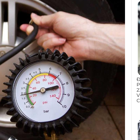
Đ
P
2
V
C