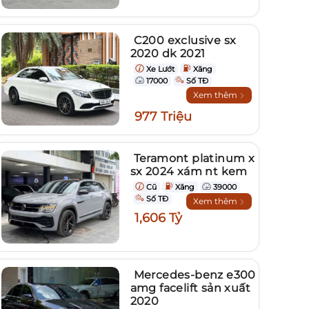
C200 exclusive sx
2020 dk 2021
Xe Lướt
Xăng
17000
Số TĐ
Xem thêm
977 Triệu
Teramont platinum x
sx 2024 xám nt kem
Cũ
Xăng
39000
Số TĐ
Xem thêm
1,606 Tỷ
Mercedes-benz e300
amg facelift sản xuất
2020