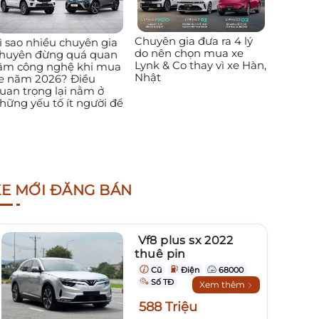
Chuyên gia đưa ra 4 lý
ì sao nhiều chuyên gia
do nên chọn mua xe
huyên đừng quá quan
Lynk & Co thay vì xe Hàn,
âm công nghệ khi mua
Nhật
e năm 2026? Điều
uan trọng lại nằm ở
hững yếu tố ít người để
XE MỚI ĐĂNG BÁN
Vf8 plus sx 2022
thuê pin
Cũ
Điện
68000
Số TĐ
Xem thêm
588 Triệu