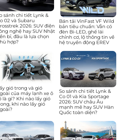
o sánh chi tiết Lynk &
o 02 và Subaru
Bán tải VinFast VF Wild
rosstrek 2026: SUV điện
bản tiêu chuẩn: Vẫn có
ông nghệ hay SUV Nhật
đèn Bi-LED, ghế lái
ền bỉ, đâu là lựa chọn
chỉnh cơ, lộ thông tin về
hù hợp?
hệ truyền động EREV
ấy gió trong và gió
So sánh chi tiết Lynk &
goài của máy lạnh xe ô
Co 01 và Kia Sportage
ô là gì? Khi nào lấy gió
2026: SUV châu Âu
rong, khi nào lấy gió
mạnh mẽ hay SUV Hàn
goài?
Quốc toàn diện?