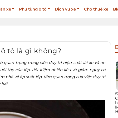
án xe
Phụ tùng ô tô
Dịch vụ xe
Cho thuê xe
Bl
B
 ô tô là gì không?
ò quan trọng trong việc duy trì hiệu suất lái xe và an
ổi thọ của lốp, tiết kiệm nhiên liệu và giảm nguy cơ
ám phá về áp suất lốp, tầm quan trọng của việc duy trì
 nhé!
Đ
C
h
l
H