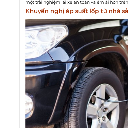
một trải nghiệm lái xe an toàn và êm ái hơn trê
Khuyến nghị áp suất lốp từ nhà s