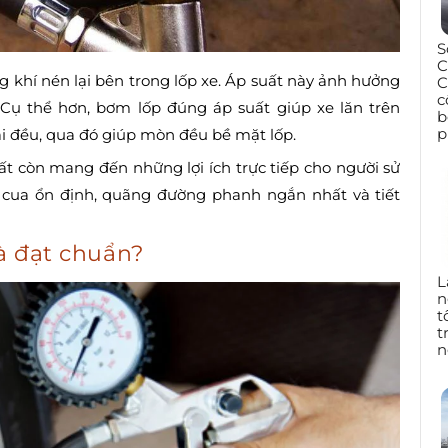
S
C
g khí nén lại bên trong lốp xe. Áp suất này ảnh hưởng
C
c
. Cụ thể hơn, bơm lốp đúng áp suất giúp xe lăn trên
b
p
rải đều, qua đó giúp mòn đều bề mặt lốp.
t còn mang đến những lợi ích trực tiếp cho người sử
 cua ổn định, quãng đường phanh ngắn nhất và tiết
là đạt chuẩn?
L
n
t
t
n