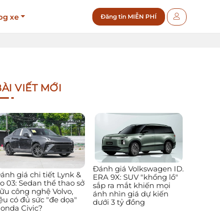
og xe
Đăng tin MIỄN PHÍ
ÀI VIẾT MỚI
Đánh giá Volkswagen ID.
ánh giá chi tiết Lynk &
ERA 9X: SUV "khổng lồ"
o 03: Sedan thể thao sở
sắp ra mắt khiến mọi
ữu công nghệ Volvo,
ánh nhìn giá dự kiến
iệu có đủ sức "đe dọa"
dưới 3 tỷ đồng
onda Civic?