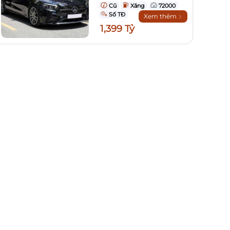
Cũ
Xăng
72000
Số TĐ
Xem thêm
1,399 Tỷ