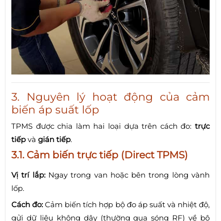
3. Nguyên lý hoạt động của cảm
biến áp suất lốp
TPMS được chia làm hai loại dựa trên cách đo:
trực
tiếp
và
gián tiếp
.
3.1. Cảm biến trực tiếp (Direct TPMS)
Vị trí lắp:
Ngay trong van hoặc bên trong lòng vành
lốp.
Cách đo:
Cảm biến tích hợp bộ đo áp suất và nhiệt độ,
gửi dữ liệu không dây (thường qua sóng RF) về bộ