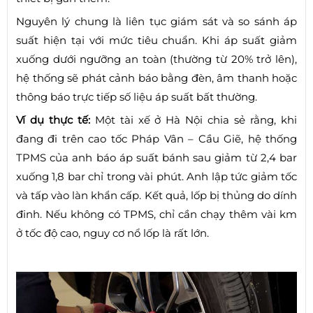
Nguyên lý chung là liên tục giám sát và so sánh áp
suất hiện tại với mức tiêu chuẩn. Khi áp suất giảm
xuống dưới ngưỡng an toàn (thường từ 20% trở lên),
hệ thống sẽ phát cảnh báo bằng đèn, âm thanh hoặc
thông báo trực tiếp số liệu áp suất bất thường.
Ví dụ thực tế:
Một tài xế ở Hà Nội chia sẻ rằng, khi
đang đi trên cao tốc Pháp Vân – Cầu Giẽ, hệ thống
TPMS của anh báo áp suất bánh sau giảm từ 2,4 bar
xuống 1,8 bar chỉ trong vài phút. Anh lập tức giảm tốc
và tấp vào làn khẩn cấp. Kết quả, lốp bị thủng do dính
đinh. Nếu không có TPMS, chỉ cần chạy thêm vài km
ở tốc độ cao, nguy cơ nổ lốp là rất lớn.