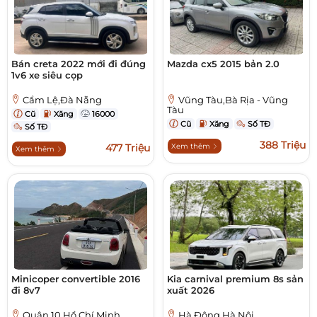
Bán creta 2022 mới đi đúng
Mazda cx5 2015 bản 2.0
1v6 xe siêu cọp
Cẩm Lệ,Đà Nẵng
Vũng Tàu,Bà Rịa - Vũng
Tàu
Cũ
Xăng
16000
Cũ
Xăng
Số TĐ
Số TĐ
388 Triệu
477 Triệu
Xem thêm
Xem thêm
Minicoper convertible 2016
Kia carnival premium 8s sản
đi 8v7
xuất 2026
Quận 10,Hồ Chí Minh
Hà Đông,Hà Nội