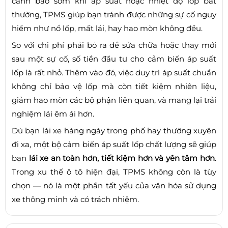
cảnh báo sớm khi áp suất hoặc nhiệt độ lốp bất
thường, TPMS giúp bạn tránh được những sự cố nguy
hiểm như nổ lốp, mất lái, hay hao mòn không đều.
So với chi phí phải bỏ ra để sửa chữa hoặc thay mới
sau một sự cố, số tiền đầu tư cho cảm biến áp suất
lốp là rất nhỏ. Thêm vào đó, việc duy trì áp suất chuẩn
không chỉ bảo vệ lốp mà còn tiết kiệm nhiên liệu,
giảm hao mòn các bộ phận liên quan, và mang lại trải
nghiệm lái êm ái hơn.
Dù bạn lái xe hàng ngày trong phố hay thường xuyên
đi xa, một bộ cảm biến áp suất lốp chất lượng sẽ giúp
bạn
lái xe an toàn hơn, tiết kiệm hơn và yên tâm hơn
.
Trong xu thế ô tô hiện đại, TPMS không còn là tùy
chọn — nó là một phần tất yếu của văn hóa sử dụng
xe thông minh và có trách nhiệm.