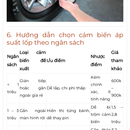
6. Hướng dẫn chọn cảm biến áp
suất lốp theo ngân sách
Loại cảm
Giá
Ngân
Nhược
biến đề
Ưu điểm
tham
sách
điểm
xuất
khảo
Kém
Gián tiếp
600k
< 1
chính
hoặc gắn
Dễ lắp, chi phí thấp
–
triệu
xác, ít
ngoài giá rẻ
900k
tính năng
Dễ bị
1,5 –
1 – 3
Gắn ngoài
Hiển thị từng bánh,
trộm cảm
2,8
triệu
màn hình rời
dễ thay pin
biến
triệu
Cần tháo
3,2 –