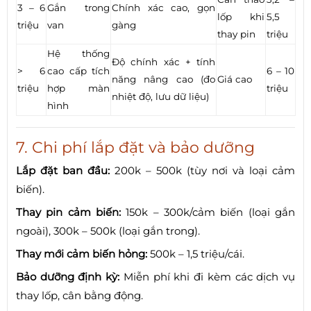
3 – 6
Gắn trong
Chính xác cao, gọn
lốp khi
5,5
triệu
van
gàng
thay pin
triệu
Hệ thống
Độ chính xác + tính
> 6
cao cấp tích
6 – 10
năng nâng cao (đo
Giá cao
triệu
hợp màn
triệu
nhiệt độ, lưu dữ liệu)
hình
7. Chi phí lắp đặt và bảo dưỡng
Lắp đặt ban đầu:
200k – 500k (tùy nơi và loại cảm
biến).
Thay pin cảm biến:
150k – 300k/cảm biến (loại gắn
ngoài), 300k – 500k (loại gắn trong).
Thay mới cảm biến hỏng:
500k – 1,5 triệu/cái.
Bảo dưỡng định kỳ:
Miễn phí khi đi kèm các dịch vụ
thay lốp, cân bằng động.