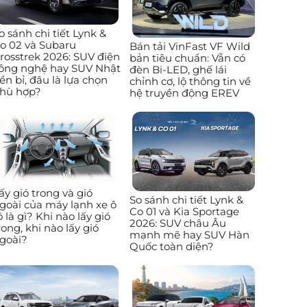
o sánh chi tiết Lynk &
o 02 và Subaru
Bán tải VinFast VF Wild
rosstrek 2026: SUV điện
bản tiêu chuẩn: Vẫn có
ông nghệ hay SUV Nhật
đèn Bi-LED, ghế lái
ền bỉ, đâu là lựa chọn
chỉnh cơ, lộ thông tin về
hù hợp?
hệ truyền động EREV
ấy gió trong và gió
So sánh chi tiết Lynk &
goài của máy lạnh xe ô
Co 01 và Kia Sportage
ô là gì? Khi nào lấy gió
2026: SUV châu Âu
rong, khi nào lấy gió
mạnh mẽ hay SUV Hàn
goài?
Quốc toàn diện?