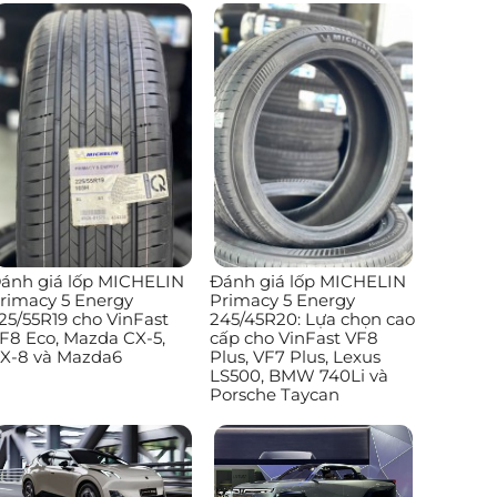
ánh giá lốp MICHELIN
Đánh giá lốp MICHELIN
rimacy 5 Energy
Primacy 5 Energy
25/55R19 cho VinFast
245/45R20: Lựa chọn cao
F8 Eco, Mazda CX-5,
cấp cho VinFast VF8
X-8 và Mazda6
Plus, VF7 Plus, Lexus
LS500, BMW 740Li và
Porsche Taycan