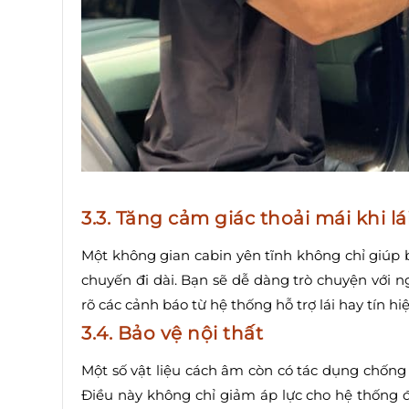
3.3. Tăng cảm giác thoải mái khi lá
Một không gian cabin yên tĩnh không chỉ giú
chuyến đi dài. Bạn sẽ dễ dàng trò chuyện với 
rõ các cảnh báo từ hệ thống hỗ trợ lái hay tín h
3.4. Bảo vệ nội thất
Một số vật liệu cách âm còn có tác dụng chốn
Điều này không chỉ giảm áp lực cho hệ thống đ