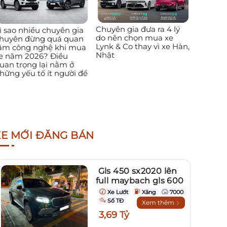
Chuyên gia đưa ra 4 lý
ì sao nhiều chuyên gia
do nên chọn mua xe
huyên đừng quá quan
Lynk & Co thay vì xe Hàn,
âm công nghệ khi mua
Nhật
e năm 2026? Điều
uan trọng lại nằm ở
hững yếu tố ít người để
XE MỚI ĐĂNG BÁN
Gls 450 sx2020 lên
full maybach gls 600
Xe Lướt
Xăng
7000
Số TĐ
Xem thêm
3,69 Tỷ