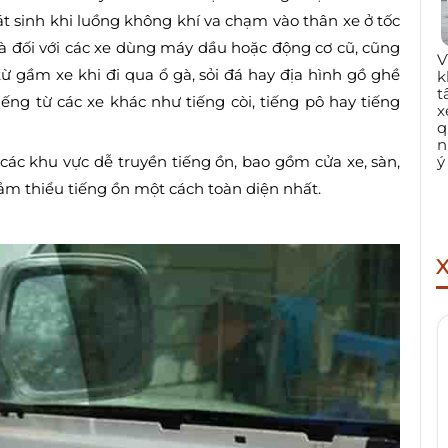
t sinh khi luồng không khí va chạm vào thân xe ở tốc
 là đối với các xe dùng máy dầu hoặc động cơ cũ, cũng
V
từ gầm xe khi đi qua ổ gà, sỏi đá hay địa hình gồ ghề
k
t
iếng từ các xe khác như tiếng còi, tiếng pô hay tiếng
x
q
n
ý
 các khu vực dễ truyền tiếng ồn, bao gồm cửa xe, sàn,
iảm thiểu tiếng ồn một cách toàn diện nhất.