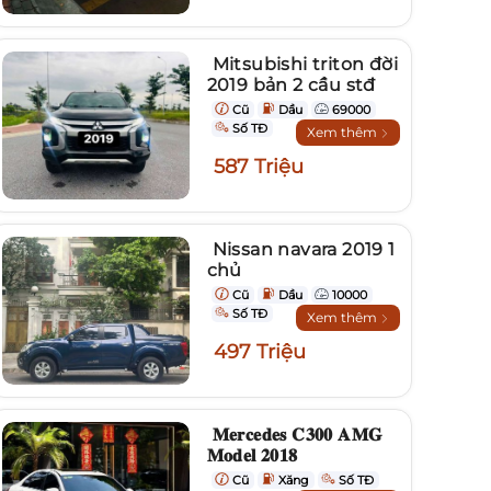
Mitsubishi triton đời
2019 bản 2 cầu stđ
Cũ
Dầu
69000
Số TĐ
Xem thêm
587 Triệu
Nissan navara 2019 1
chủ
Cũ
Dầu
10000
Số TĐ
Xem thêm
497 Triệu
𝐌𝐞𝐫𝐜𝐞𝐝𝐞𝐬 𝐂𝟑𝟎𝟎 𝐀𝐌𝐆
𝐌𝐨𝐝𝐞𝐥 𝟐𝟎𝟏𝟖
Cũ
Xăng
Số TĐ