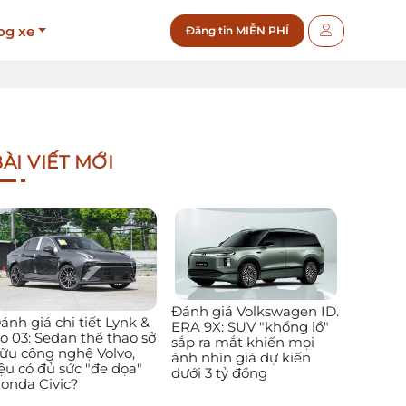
og xe
Đăng tin MIỄN PHÍ
ÀI VIẾT MỚI
Đánh giá Volkswagen ID.
ánh giá chi tiết Lynk &
ERA 9X: SUV "khổng lồ"
o 03: Sedan thể thao sở
sắp ra mắt khiến mọi
ữu công nghệ Volvo,
ánh nhìn giá dự kiến
iệu có đủ sức "đe dọa"
dưới 3 tỷ đồng
onda Civic?