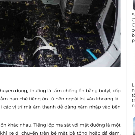
S
C
C
c
b
p
L
n
 chuyên dụng, thường là tấm chống ồn bằng butyl, xốp
t
ằm hạn chế tiếng ồn từ bên ngoài lọt vào khoang lái.
t
n
tại các vị trí mà âm thanh dễ dàng xâm nhập vào bên
guồn khác nhau. Tiếng lốp ma sát với mặt đường là một
 khi xe di chuyển trên bề mặt bê tông hoặc đá dăm.