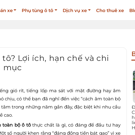
án xe
Phụ tùng ô tô
Dịch vụ xe
Cho thuê xe
Bl
B
tô? Lợi ích, hạn chế và chi
ng mục
ếng gió rít, tiếng lốp ma sát với mặt đường hay âm
ó chịu, có thể bạn đã nghĩ đến việc “cách âm toàn bộ
n tâm trong những năm gần đây, đặc biệt khi nhu cầu
Đ
C
ề cao.
h
l
 toàn bộ ô tô
thực chất là gì, có đáng để đầu tư hay
H
Một số người khen rằng “đáng đồng tiền bát gạo” vì xe