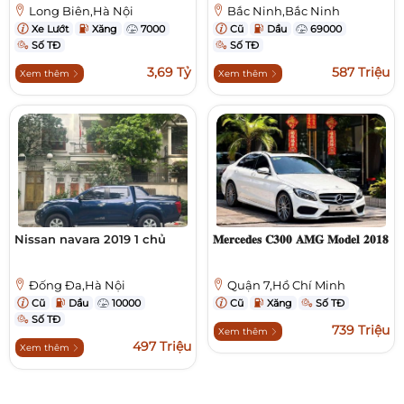
Long Biên,Hà Nội
Bắc Ninh,Bắc Ninh
Xe Lướt
Xăng
7000
Cũ
Dầu
69000
Số TĐ
Số TĐ
3,69 Tỷ
587 Triệu
Xem thêm
Xem thêm
Nissan navara 2019 1 chủ
𝐌𝐞𝐫𝐜𝐞𝐝𝐞𝐬 𝐂𝟑𝟎𝟎 𝐀𝐌𝐆 𝐌𝐨𝐝𝐞𝐥 𝟐𝟎𝟏𝟖
Đống Đa,Hà Nội
Quận 7,Hồ Chí Minh
Cũ
Dầu
10000
Cũ
Xăng
Số TĐ
Số TĐ
739 Triệu
Xem thêm
497 Triệu
Xem thêm