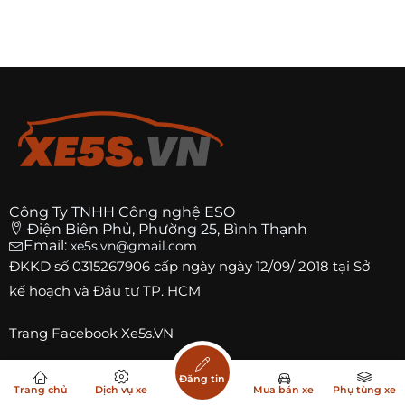
Công Ty TNHH Công nghệ ESO
Điện Biên Phủ, Phường 25, Bình Thạnh
Email:
xe5s.vn@gmail.com
ĐKKD số
0315267906
cấp ngày ngày 12/09/ 2018 tại Sở
kế hoạch và Đầu tư TP. HCM
Trang
Facebook Xe5s.VN
Đăng tin
Trang chủ
Dịch vụ xe
Mua bán xe
Phụ tùng xe
Top xe bán chạy