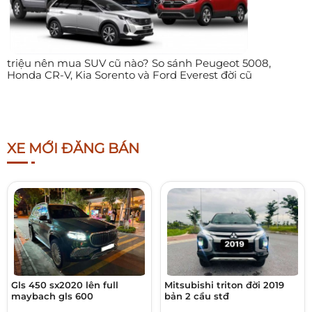
triệu nên mua SUV cũ nào? So sánh Peugeot 5008,
Honda CR-V, Kia Sorento và Ford Everest đời cũ
XE MỚI ĐĂNG BÁN
Gls 450 sx2020 lên full
Mitsubishi triton đời 2019
maybach gls 600
bản 2 cầu stđ