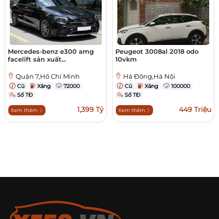
Mercedes-benz e300 amg
Peugeot 3008al 2018 odo
facelift sản xuất...
10vkm
Quận 7,Hồ Chí Minh
Hà Đông,Hà Nội
Cũ
Xăng
72000
Cũ
Xăng
100000
Số TĐ
Số TĐ
1,399 Tỷ
449 Triệu
Xem thêm
Xem thêm