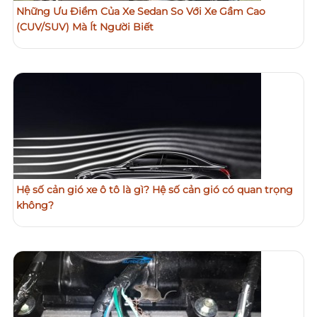
Những Ưu Điểm Của Xe Sedan So Với Xe Gầm Cao
(CUV/SUV) Mà Ít Người Biết
Hệ số cản gió xe ô tô là gì? Hệ số cản gió có quan trọng
không?