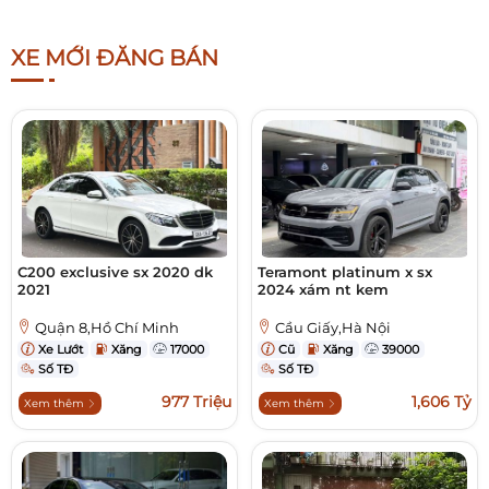
XE MỚI ĐĂNG BÁN
C200 exclusive sx 2020 dk
Teramont platinum x sx
2021
2024 xám nt kem
Quận 8,Hồ Chí Minh
Cầu Giấy,Hà Nội
Xe Lướt
Xăng
17000
Cũ
Xăng
39000
Số TĐ
Số TĐ
977 Triệu
1,606 Tỷ
Xem thêm
Xem thêm