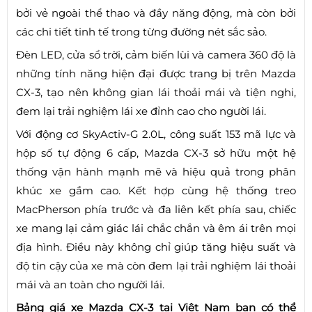
bởi vẻ ngoài thể thao và đầy năng động, mà còn bởi
các chi tiết tinh tế trong từng đường nét sắc sảo.
Đèn LED, cửa sổ trời, cảm biến lùi và camera 360 độ là
những tính năng hiện đại được trang bị trên Mazda
CX-3, tạo nên không gian lái thoải mái và tiện nghi,
đem lại trải nghiệm lái xe đỉnh cao cho người lái.
Với động cơ SkyActiv-G 2.0L, công suất 153 mã lực và
hộp số tự động 6 cấp, Mazda CX-3 sở hữu một hệ
thống vận hành mạnh mẽ và hiệu quả trong phân
khúc xe gầm cao. Kết hợp cùng hệ thống treo
MacPherson phía trước và đa liên kết phía sau, chiếc
xe mang lại cảm giác lái chắc chắn và êm ái trên mọi
địa hình. Điều này không chỉ giúp tăng hiệu suất và
độ tin cậy của xe mà còn đem lại trải nghiệm lái thoải
mái và an toàn cho người lái.
Bảng giá xe Mazda CX-3 tại Việt Nam bạn có thể