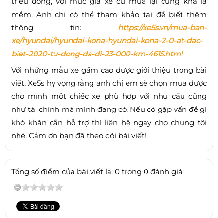
triệu đồng, với mức giá xe cũ mua lại cũng khá là
mềm. Anh chị có thể tham khảo tại để biết thêm
thông tin:
https://xe5s.vn/mua-ban-
xe/hyundai/hyundai-kona-hyundai-kona-2-0-at-dac-
biet-2020-tu-dong-da-di-23-000-km-4615.html
Với những mẫu xe gầm cao được giới thiệu trong bài
viết, Xe5s hy vọng rằng anh chị em sẽ chọn mua được
cho mình một chiếc xe phù hợp với nhu cầu cũng
như tài chính mà mình đang có. Nếu có gặp vấn đề gì
khó khăn cần hỗ trợ thì liên hệ ngay cho chúng tôi
nhé. Cảm ơn bạn đã theo dõi bài viết!
Tổng số điểm của bài viết là: 0 trong 0 đánh giá