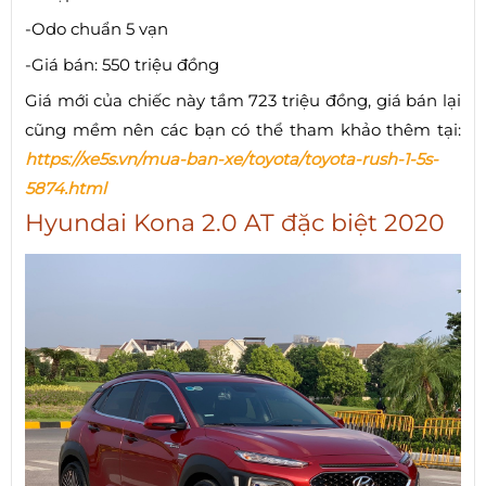
-Odo chuẩn 5 vạn
-Giá bán: 550 triệu đồng
Giá mới của chiếc này tầm 723 triệu đồng, giá bán lại
cũng mềm nên các bạn có thể tham khảo thêm tại:
https://xe5s.vn/mua-ban-xe/toyota/toyota-rush-1-5s-
5874.html
Hyundai Kona 2.0 AT đặc biệt 2020