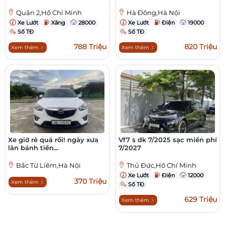
Quận 2,Hồ Chí Minh
Hà Đông,Hà Nội
Xe Lướt
Xăng
28000
Xe Lướt
Điện
19000
Số TĐ
Số TĐ
788 Triệu
820 Triệu
Xem thêm
Xem thêm
Xe giờ rẻ quá rồi! ngày xưa
Vf7 s dk 7/2025 sạc miển phí
lăn bánh tiền...
7/2027
Bắc Từ Liêm,Hà Nội
Thủ Đức,Hồ Chí Minh
Xe Lướt
Điện
12000
370 Triệu
Xem thêm
Số TĐ
629 Triệu
Xem thêm