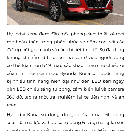
Hyundai Kona đem đến một phong cách thiết kế mới
mẻ hoàn toàn trong phân khúc xe gầm cao, với các
đường nét góc cạnh và các chi tiết tinh tế. Sự đa dạng
không chỉ nằm ở thiết kế mà còn ở việc người dùng
có thể lựa chọn từ 9 màu sắc khác nhau cho chiếc xe
của mình. Bên cạnh đó, Hyundai Kona còn được trang
bị nhiều tính năng hiện đại như đèn LED ban ngày,
đèn LED chiếu sáng tự động, cảm biến lùi và camera
360 độ, tạo ra một trải nghiệm lái xe tiện nghi và an
toàn.
Hyundai Kona sử dụng động cơ Gamma 1.6L, công
suất 132 mã lực và hộp số tự động 6 cấp, mang lại sức
mạnh và hiệu suất vận hành ấn tượng. Mẫu xe này