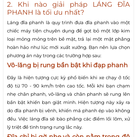
2. Khi nào giải pháp LÁNG ĐĨA
PHANH là tối ưu nhất?
Láng đĩa phanh là quy trình đưa đĩa phanh vào một
chiếc máy tiện chuyên dụng để gọt bỏ một lớp kim
loại mỏng mỏng trên bề mặt, trả lại một mặt phẳng
hoàn hảo như lúc mới xuất xưởng. Bạn nên lựa chọn
phương án này trong các trường hợp sau:
Vô-lăng bị rung bần bật khi đạp phanh
Đây là hiện tượng cực kỳ phổ biến khi xe chạy ở tốc
độ từ 70 - 90 km/h trên cao tốc. Mỗi khi bạn chạm
nhẹ chân phanh, vô-lăng và chân phanh sẽ rung lên
bần bật khiến bạn giật mình. Hiện tượng này xảy ra
do đĩa phanh bị vênh, khiến má phanh ép vào không
đều. Việc láng đĩa sẽ bào phẳng các điểm lồi lõm, xử
lý triệt để tình trạng rung lắc này.
Đĩa chỉ bị gờ nhẹ và còn nằm trong độ