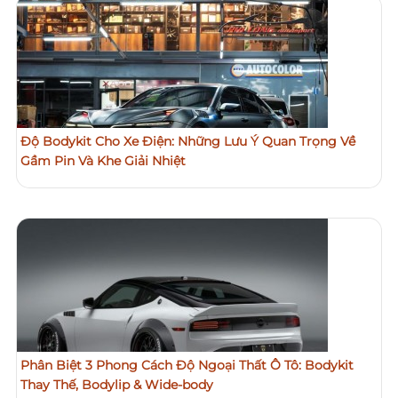
Độ Bodykit Cho Xe Điện: Những Lưu Ý Quan Trọng Về
Gầm Pin Và Khe Giải Nhiệt
Phân Biệt 3 Phong Cách Độ Ngoại Thất Ô Tô: Bodykit
Thay Thế, Bodylip & Wide-body