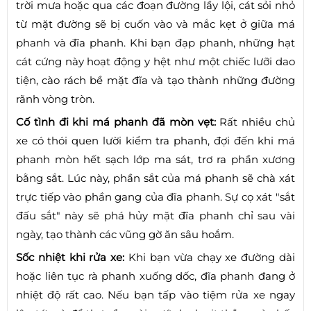
trời mưa hoặc qua các đoạn đường lầy lội, cát sỏi nhỏ
từ mặt đường sẽ bị cuốn vào và mắc kẹt ở giữa má
phanh và đĩa phanh. Khi bạn đạp phanh, những hạt
cát cứng này hoạt động y hệt như một chiếc lưỡi dao
tiện, cào rách bề mặt đĩa và tạo thành những đường
rãnh vòng tròn.
Cố tình đi khi má phanh đã mòn vẹt:
Rất nhiều chủ
xe có thói quen lười kiểm tra phanh, đợi đến khi má
phanh mòn hết sạch lớp ma sát, trơ ra phần xương
bằng sắt. Lúc này, phần sắt của má phanh sẽ chà xát
trực tiếp vào phần gang của đĩa phanh. Sự cọ xát "sắt
đấu sắt" này sẽ phá hủy mặt đĩa phanh chỉ sau vài
ngày, tạo thành các vũng gờ ăn sâu hoắm.
Sốc nhiệt khi rửa xe:
Khi bạn vừa chạy xe đường dài
hoặc liên tục rà phanh xuống dốc, đĩa phanh đang ở
nhiệt độ rất cao. Nếu bạn tấp vào tiệm rửa xe ngay