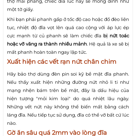
thợ mài phẳng, chiếc đĩa lúc này sẽ mỏng dính như
một tờ giấy.
Khi bạn phải phanh gấp ở tốc độ cao hoặc đổ đèo liên
tục, nhiệt độ đĩa vọt lên quá cao cộng với áp lực ép
cực mạnh từ củ phanh sẽ làm chiếc đĩa
bị nứt toác
hoặc vỡ văng ra thành nhiều mảnh
. Hệ quả là xe sẽ bị
mất phanh hoàn toàn ngay lập tức.
Xuất hiện các vết rạn nứt chân chim
Hãy bảo thợ dùng đèn pin soi kỹ bề mặt đĩa phanh.
Nếu thấy xuất hiện những đường nứt nhỏ li ti như
mạng nhện bám trên bề mặt, đây là dấu hiệu của
hiện tượng "mỏi kim loại" do quá nhiệt lâu ngày.
Những vết nứt này không thể biến mất bằng cách
láng đĩa. Nếu tiếp tục sử dụng, đĩa có thể vỡ bất cứ lúc
nào.
Gờ ăn sâu quá 2mm vào lòng đĩa