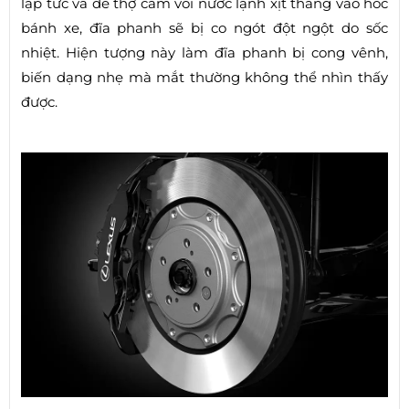
lập tức và để thợ cầm vòi nước lạnh xịt thẳng vào hốc
bánh xe, đĩa phanh sẽ bị co ngót đột ngột do sốc
nhiệt. Hiện tượng này làm đĩa phanh bị cong vênh,
biến dạng nhẹ mà mắt thường không thể nhìn thấy
được.