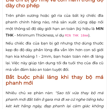
dày cho phép
Trên phần xương hoặc gờ rìa của bất kỳ chiếc đĩa
phanh chính hãng nào, nhà sản xuất cũng dập nổi
một thông số độ dày giới hạn an toàn (ký hiệu là
MIN
THK
- Minimum Thickness, ví dụ
).
MIN THK 18mm
Nếu chiếc đĩa của bạn bị gờ nhưng thợ dùng thước
kẹp đo độ dày phần lòng đĩa vẫn lớn hơn con số giới
hạn kia khoảng 1 - 2mm, bạn hoàn toàn nên đi láng
lại. Việc này giúp tận dụng tối đa tuổi thọ của đĩa cũ
mà vẫn đảm bảo an toàn tuyệt đối.
Bắt buộc phải láng khi thay bộ má
phanh mới
Nhiều chủ xe phàn nàn:
"Sao tôi vừa thay bộ má
phanh mới đắt tiền ở gara mà đi xe cứ nghe tiếng kêu
két két hằng ngày, đạp phanh lại cảm giác không