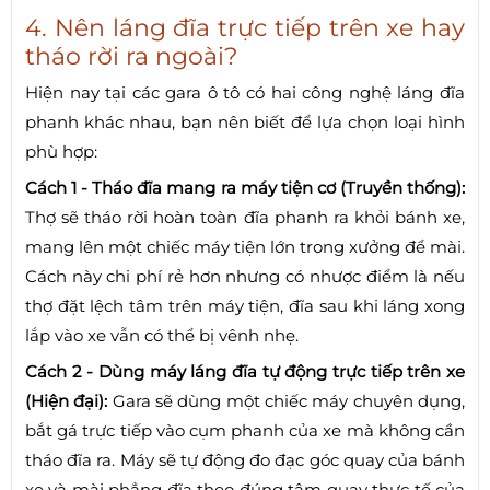
4. Nên láng đĩa trực tiếp trên xe hay
tháo rời ra ngoài?
Hiện nay tại các gara ô tô có hai công nghệ láng đĩa
phanh khác nhau, bạn nên biết để lựa chọn loại hình
phù hợp:
Cách 1 - Tháo đĩa mang ra máy tiện cơ (Truyền thống):
Thợ sẽ tháo rời hoàn toàn đĩa phanh ra khỏi bánh xe,
mang lên một chiếc máy tiện lớn trong xưởng để mài.
Cách này chi phí rẻ hơn nhưng có nhược điểm là nếu
thợ đặt lệch tâm trên máy tiện, đĩa sau khi láng xong
lắp vào xe vẫn có thể bị vênh nhẹ.
Cách 2 - Dùng máy láng đĩa tự động trực tiếp trên xe
(Hiện đại):
Gara sẽ dùng một chiếc máy chuyên dụng,
bắt gá trực tiếp vào cụm phanh của xe mà không cần
tháo đĩa ra. Máy sẽ tự động đo đạc góc quay của bánh
xe và mài phẳng đĩa theo đúng tâm quay thực tế của