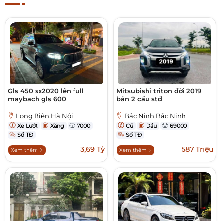
Gls 450 sx2020 lên full
Mitsubishi triton đời 2019
maybach gls 600
bản 2 cầu stđ
Long Biên,Hà Nội
Bắc Ninh,Bắc Ninh
Xe Lướt
Xăng
7000
Cũ
Dầu
69000
Số TĐ
Số TĐ
3,69 Tỷ
587 Triệu
Xem thêm
Xem thêm