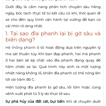
Dưới đây là cẩm nang phân tích chuyên sâu hằng
ngày, bóc tách thực tế từ kết cấu cơ khí, thói quen đi
xe cho đến quy trình vận hành tại xưởng để bạn có
cái nhìn rõ ràng nhất.
1. Tại sao đĩa phanh lại bị gờ sâu và
biến dạng?
Hệ thống phanh
ô tô hoạt động dựa trên nguyên lý
ma sát thuần túy. Khi bạn đạp phanh, hai má phanh
ở hai bên sẽ ép chặt vào đĩa phanh đang quay để
hãm chiếc xe lại. Quá trình này sinh ra một lượng
nhiệt năng khổng lồ, khiến đĩa phanh có thể nóng lên
tới vài trăm độ C.
Hiện tượng đĩa phanh bị gờ sâu, lồi lõm hoặc cong
vênh xuất phát từ 3 lý do thực tế sau:
Sự phá hủy của đất cát, bụi bẩn:
Khi di chuyển dưới