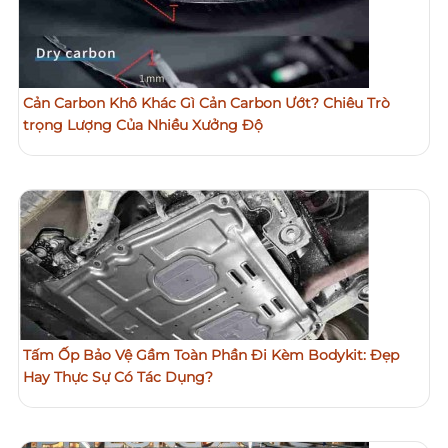
Cản Carbon Khô Khác Gì Cản Carbon Ướt? Chiêu Trò
trọng Lượng Của Nhiều Xưởng Độ
Tấm Ốp Bảo Vệ Gầm Toàn Phần Đi Kèm Bodykit: Đẹp
Hay Thực Sự Có Tác Dụng?