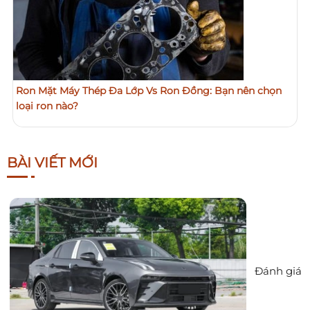
Ron Mặt Máy Thép Đa Lớp Vs Ron Đồng: Bạn nên chọn
loại ron nào?
BÀI VIẾT MỚI
Đánh giá