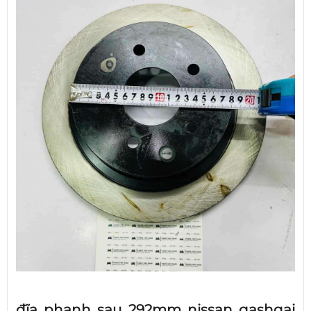
đĩa phanh sau 292mm nissan qashqai