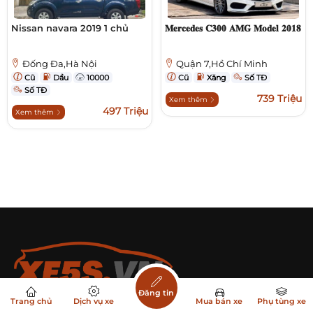
Nissan navara 2019 1 chủ
𝐌𝐞𝐫𝐜𝐞𝐝𝐞𝐬 𝐂𝟑𝟎𝟎 𝐀𝐌𝐆 𝐌𝐨𝐝𝐞𝐥 𝟐𝟎𝟏𝟖
Đống Đa,Hà Nội
Quận 7,Hồ Chí Minh
Cũ
Dầu
10000
Cũ
Xăng
Số TĐ
Số TĐ
739 Triệu
Xem thêm
497 Triệu
Xem thêm
Đăng tin
Trang chủ
Dịch vụ xe
Mua bán xe
Phụ tùng xe