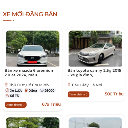
XE MỚI ĐĂNG BÁN
Bán xe mazda 6 premium
Bán toyota camry 2.5g 2015
2.0 at 2024, màu...
– xe gia đình,...
Thủ Đức,Hồ Chí Minh
Cầu Giấy,Hà Nội
Xe Lướt
Xăng
26000
500 Triệu
Xem thêm
Số TĐ
679 Triệu
Xem thêm