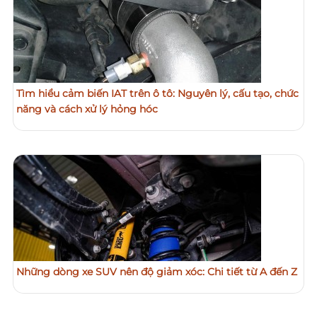
Tìm hiểu cảm biến IAT trên ô tô: Nguyên lý, cấu tạo, chức
năng và cách xử lý hỏng hóc
Những dòng xe SUV nên độ giảm xóc: Chi tiết từ A đến Z