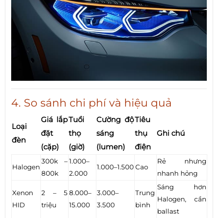
4. So sánh chi phí và hiệu quả
Giá lắp
Tuổi
Cường độ
Tiêu
Loại
đặt
thọ
sáng
thụ
Ghi chú
đèn
(cặp)
(giờ)
(lumen)
điện
300k –
1.000–
Rẻ nhưng
Halogen
1.000–1.500
Cao
800k
2.000
nhanh hỏng
Sáng hơn
Xenon
2 – 5
8.000–
3.000–
Trung
Halogen, cần
HID
triệu
15.000
3.500
bình
ballast