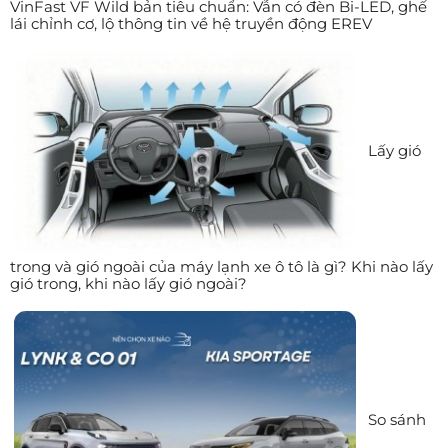
VinFast VF Wild bản tiêu chuẩn: Vẫn có đèn Bi-LED, ghế
lái chỉnh cơ, lộ thông tin về hệ truyền động EREV
Lấy gió
trong và gió ngoài của máy lạnh xe ô tô là gì? Khi nào lấy
gió trong, khi nào lấy gió ngoài?
So sánh