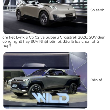
So sánh
chi tiết Lynk & Co 02 và Subaru Crosstrek 2026: SUV điện
công nghệ hay SUV Nhật bền bỉ, đâu là lựa chọn phù
hợp?
Bán tải