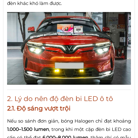
đèn khác khó làm được.
2. Lý do nên độ đèn bi LED ô tô
2.1. Độ sáng vượt trội
Nếu so sánh đơn giản, bóng Halogen chỉ đạt khoảng
1.000–1.500 lumen
, trong khi một cặp đèn bi LED cao
cấp có thể đạt
6.000–8.000 lumen
, thậm chí có mẫu