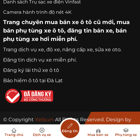
Danh sách Trụ sạc xe điện Vinfast
Camera hành trình độ nét 4K
Trang chuyên
mua bán xe ô tô
cũ mới,
mua
bán phụ tùng xe ô tô
, đăng tin bán xe, bán
phụ tùng xe hơi miễn phí.
Trang
dịch vụ xe
, độ xe, nâng cấp xe, sửa xe oto.
Đăng tin dịch vụ xe miễn phí.
Đăng ký lái thử xe ô tô
Bảo hiểm ô tô tại Đà Lạt
© Copyright
Xe5s.vn
All Rights Reserved. Design by
ESO.VN
Đăng tin
Trang chủ
Dịch vụ xe
Mua bán xe
Phụ tùng xe