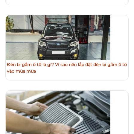
Đèn bi gầm ô tô là gì? Vì sao nên lắp đặt đèn bi gầm ô tô
vào mùa mưa