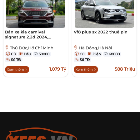
Bán xe kia carnival
Vf8 plus sx 2022 thuê pin
signature 2.2d 2024,...
Thủ Đức,Hồ Chí Minh
Hà Đông,Hà Nội
Cũ
Dầu
50000
Cũ
Điện
68000
Số TĐ
Số TĐ
1,079 Tỷ
588 Triệu
Xem thêm
Xem thêm