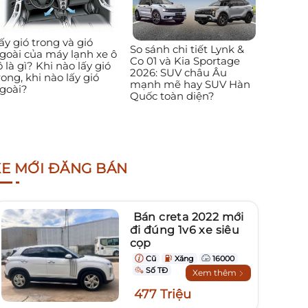
ấy gió trong và gió
So sánh chi tiết Lynk &
goài của máy lạnh xe ô
Co 01 và Kia Sportage
ô là gì? Khi nào lấy gió
2026: SUV châu Âu
rong, khi nào lấy gió
mạnh mẽ hay SUV Hàn
goài?
Quốc toàn diện?
XE MỚI ĐĂNG BÁN
Bán creta 2022 mới
đi đúng 1v6 xe siêu
cọp
Cũ
Xăng
16000
Số TĐ
Xem thêm
477 Triệu