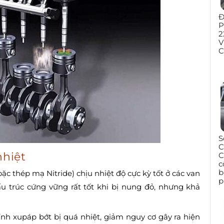
Đ
P
2
V
C
S
C
nhiệt
C
c
b
c thép mạ Nitride) chịu nhiệt độ cực kỳ tốt ở các van
p
cấu trúc cứng vững rất tốt khi bị nung đỏ, nhưng khả
ỉnh xupáp bớt bị quá nhiệt, giảm nguy cơ gây ra hiện