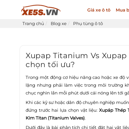
Giá xe ô tô
Mua b
Trang chủ
Blog xe
Phụ tùng ô tô
Xupap Titanium Vs Xupap 
chọn tối ưu?
Trong một động cơ hiệu năng cao hoặc xe độ v
lặng nhưng phải làm việc trong môi trường k
chục nghìn lần mỗi phút dưới cái nóng lên tới g
Khi các kỹ sư hoặc dân độ chuyên nghiệp muốn
đứng trước hai lựa chọn vật liệu:
Xupáp Thép 
Kim Titan (Titanium Valves)
.
Dưới đây là bài phân tích chi tiết đặt hai vật 