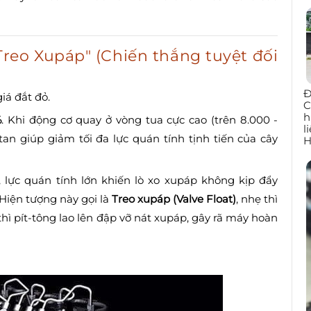
Treo Xupáp" (Chiến thắng tuyệt đối
Đ
iá đắt đỏ.
C
h
%
. Khi động cơ quay ở vòng tua cực cao (trên 8.000 -
l
tan giúp giảm tối đa lực quán tính tịnh tiến của cây
H
lực quán tính lớn khiến lò xo xupáp không kịp đẩy
 Hiện tượng này gọi là
Treo xupáp (Valve Float)
, nhẹ thì
thì pít-tông lao lên đập vỡ nát xupáp, gây rã máy hoàn