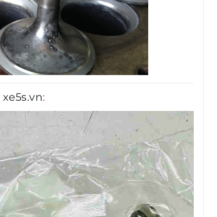
i
xe5s.vn
: