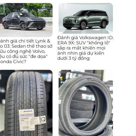
Đánh giá Volkswagen ID.
ánh giá chi tiết Lynk &
ERA 9X: SUV "khổng lồ"
o 03: Sedan thể thao sở
sắp ra mắt khiến mọi
ữu công nghệ Volvo,
ánh nhìn giá dự kiến
iệu có đủ sức "đe dọa"
dưới 3 tỷ đồng
onda Civic?