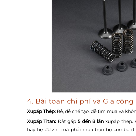
4. Bài toán chi phí và Gia công
Xupáp Thép:
Rẻ, dễ chế tạo, dễ tìm mua và khôn
Xupáp Titan:
Đắt gấp
5 đến 8 lần
xupáp thép. K
hay bệ đỡ zin, mà phải mua trọn bộ combo (Lò 