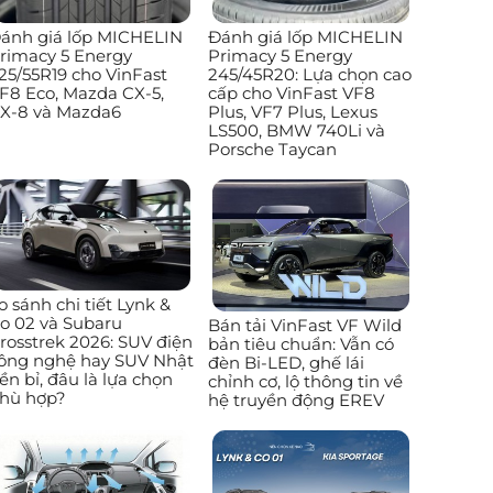
ánh giá lốp MICHELIN
Đánh giá lốp MICHELIN
rimacy 5 Energy
Primacy 5 Energy
25/55R19 cho VinFast
245/45R20: Lựa chọn cao
F8 Eco, Mazda CX-5,
cấp cho VinFast VF8
X-8 và Mazda6
Plus, VF7 Plus, Lexus
LS500, BMW 740Li và
Porsche Taycan
o sánh chi tiết Lynk &
o 02 và Subaru
Bán tải VinFast VF Wild
rosstrek 2026: SUV điện
bản tiêu chuẩn: Vẫn có
ông nghệ hay SUV Nhật
đèn Bi-LED, ghế lái
ền bỉ, đâu là lựa chọn
chỉnh cơ, lộ thông tin về
hù hợp?
hệ truyền động EREV