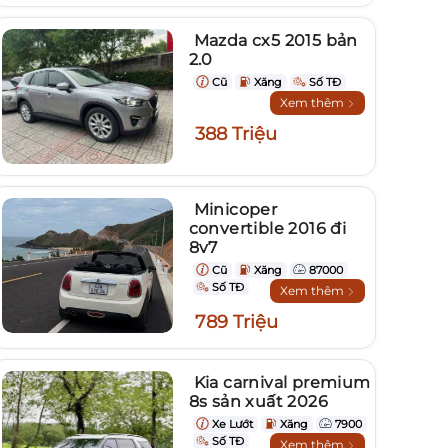
Mazda cx5 2015 bản
2.0
Cũ
Xăng
Số TĐ
Xem thêm
388 Triệu
Minicoper
convertible 2016 đi
8v7
Cũ
Xăng
87000
Số TĐ
Xem thêm
789 Triệu
Kia carnival premium
8s sản xuất 2026
Xe Lướt
Xăng
7900
Số TĐ
Xem thêm