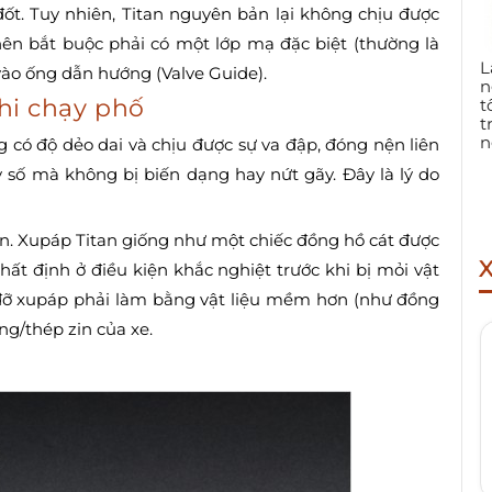
đốt. Tuy nhiên, Titan nguyên bản lại không chịu được
nên bắt buộc phải có một lớp mạ đặc biệt (thường là
L
vào ống dẫn hướng (Valve Guide).
n
khi chạy phố
t
t
n
g có độ dẻo dai và chịu được sự va đập, đóng nện liên
y số mà không bị biến dạng hay nứt gãy. Đây là lý do
ạn. Xupáp Titan giống như một chiếc đồng hồ cát được
hất định ở điều kiện khắc nghiệt trước khi bị mỏi vật
ệ đỡ xupáp phải làm bằng vật liệu mềm hơn (như đồng
g/thép zin của xe.