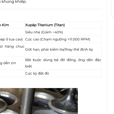
g khủng khiếp.
p Kim
Xupáp Titanium (Titan)
Siêu nhẹ (Giảm ~40%)
páp ở tua cao)
Cực cao (Chạm ngưỡng >11.000 RPM)
bỉ hàng chục
Giới hạn, phải kiểm tra/thay thế định kỳ
Bắt buộc dùng bệ đỡ đồng, ống dẫn đặc
g dẫn zin
biệt
Cực kỳ đắt đỏ