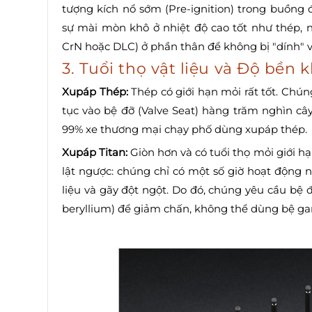
tượng kích nổ sớm (Pre-ignition) trong buồng 
sự mài mòn khô ở nhiệt độ cao tốt như thép, 
CrN hoặc DLC) ở phần thân để không bị "dính" 
3. Tuổi thọ vật liệu và Độ bền 
Xupáp Thép:
Thép có giới hạn mỏi rất tốt. Chún
tục vào bệ đỡ (Valve Seat) hàng trăm nghìn câ
99% xe thương mại chạy phố dùng xupáp thép.
Xupáp Titan:
Giòn hơn và có tuổi thọ mỏi giới h
lật ngược: chúng chỉ có một số giờ hoạt động n
liệu và gãy đột ngột. Do đó, chúng yêu cầu b
beryllium) để giảm chấn, không thể dùng bệ gan