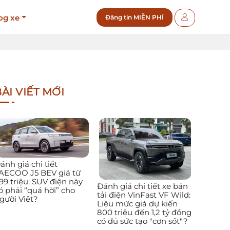
og xe
Đăng tin MIỄN PHÍ
ÀI VIẾT MỚI
ánh giá chi tiết
AECOO J5 BEV giá từ
99 triệu: SUV điện này
Đánh giá chi tiết xe bán
ó phải “quá hời” cho
tải điện VinFast VF Wild:
gười Việt?
Liệu mức giá dự kiến
800 triệu đến 1,2 tỷ đồng
có đủ sức tạo "cơn sốt"?