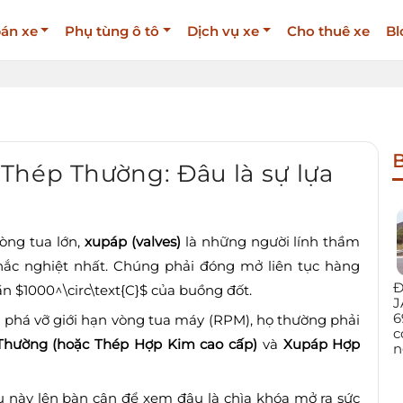
án xe
Phụ tùng ô tô
Dịch vụ xe
Cho thuê xe
Bl
B
Thép Thường: Đâu là sự lựa
òng tua lớn,
xupáp (valves)
là những người lính thầm
hắc nghiệt nhất. Chúng phải đóng mở liên tục hàng
Đ
ần $1000^\circ\text{C}$ của buồng đốt.
J
6
 phá vỡ giới hạn vòng tua máy (RPM), họ thường phải
c
Thường (hoặc Thép Hợp Kim cao cấp)
và
Xupáp Hợp
n
liệu này lên bàn cân để xem đâu là chìa khóa mở ra sức