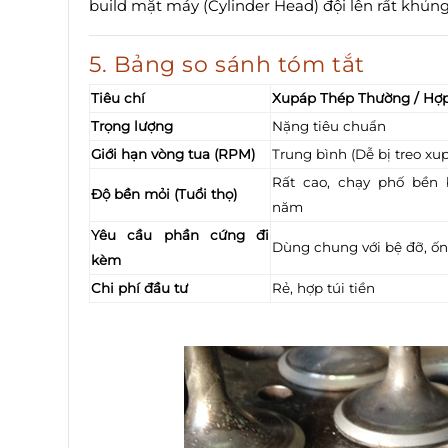
build mặt máy (Cylinder Head) đội lên rất khủn
5. Bảng so sánh tóm tắt
Tiêu chí
Xupáp Thép Thường / Hợ
Trọng lượng
Nặng tiêu chuẩn
Giới hạn vòng tua (RPM)
Trung bình (Dễ bị treo xu
Rất cao, chạy phố bền 
Độ bền mỏi (Tuổi thọ)
năm
Yêu cầu phần cứng đi
Dùng chung với bệ đỡ, ốn
kèm
Chi phí đầu tư
Rẻ, hợp túi tiền