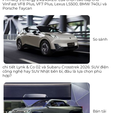
VinFast VF8 Plus, VF7 Plus, Lexus LS500, BMW 740Li và
Porsche Taycan
So sánh
chi tiết Lynk & Co 02 và Subaru Crosstrek 2026: SUV điện
công nghệ hay SUV Nhật bền bỉ, đâu là lựa chọn phù
hợp?
Bán tải