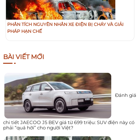
PHÂN TÍCH NGUYÊN NHÂN XE ĐIỆN BỊ CHÁY VÀ GIẢI
PHÁP HẠN CHẾ
BÀI VIẾT MỚI
Đánh giá
chi tiết JAECOO J5 BEV giá từ 699 triệu: SUV điện này có
phải “quá hời” cho người Việt?