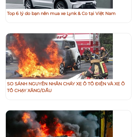
Top 6 lý do bạn nên mua xe Lynk & Co tại Việt Nam
SO SÁNH NGUYÊN NHÂN CHÁY XE Ô TÔ ĐIỆN VÀ XE Ô
TÔ CHẠY XĂNG/DẦU