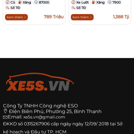
Cũ
Xăng
87000
Xe Lướt
Xăng
7900
Số TĐ
Số TĐ
789 Triệu
1,388 Tỷ
Xem thêm
Xem thêm
Công Ty TNHH Công nghệ ESO
Điện Biên Phủ, Phường 25, Bình Thạnh
Email:
xe5s.vn@gmail.com
ĐKKD số
0315267906
cấp ngày ngày 12/09/ 2018 tại Sở
kế hoạch và Đầu tư TP. HCM