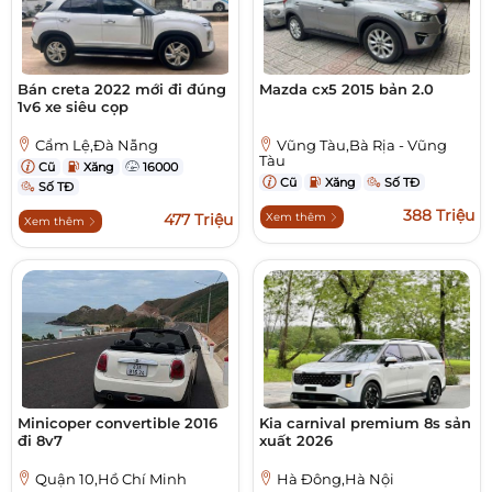
Bán creta 2022 mới đi đúng
Mazda cx5 2015 bản 2.0
1v6 xe siêu cọp
Cẩm Lệ,Đà Nẵng
Vũng Tàu,Bà Rịa - Vũng
Tàu
Cũ
Xăng
16000
Cũ
Xăng
Số TĐ
Số TĐ
388 Triệu
477 Triệu
Xem thêm
Xem thêm
Minicoper convertible 2016
Kia carnival premium 8s sản
đi 8v7
xuất 2026
Quận 10,Hồ Chí Minh
Hà Đông,Hà Nội