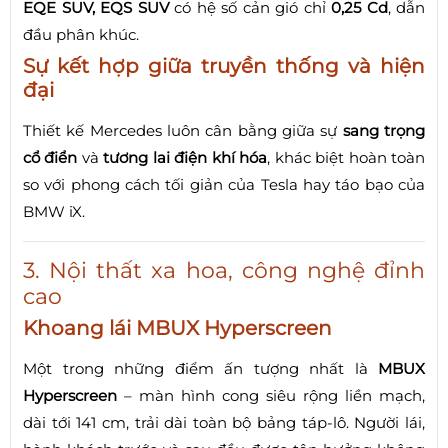
EQE SUV, EQS SUV
có hệ số cản gió chỉ
0,25 Cd
, dẫn
đầu phân khúc.
Sự kết hợp giữa truyền thống và hiện
đại
Thiết kế Mercedes luôn cân bằng giữa sự
sang trọng
cổ điển
và
tương lai điện khí hóa
, khác biệt hoàn toàn
so với phong cách tối giản của Tesla hay táo bạo của
BMW iX.
3. Nội thất xa hoa, công nghệ đỉnh
cao
Khoang lái MBUX Hyperscreen
Một trong những điểm ấn tượng nhất là
MBUX
Hyperscreen
– màn hình cong siêu rộng liền mạch,
dài tới 141 cm, trải dài toàn bộ bảng táp-lô. Người lái,