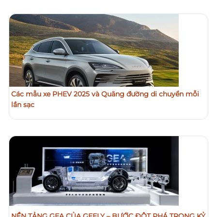
Các mẫu xe PHEV 2025 và Quãng đường di chuyển mỗi
lần sạc
NỀN TẢNG GEA CỦA GEELY – BƯỚC ĐỘT PHÁ TRONG KỶ