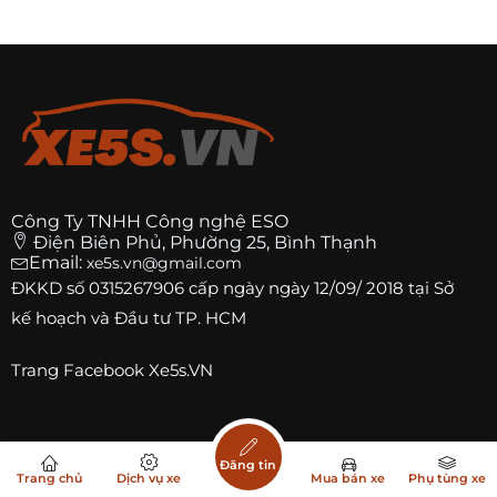
Công Ty TNHH Công nghệ ESO
Điện Biên Phủ, Phường 25, Bình Thạnh
Email:
xe5s.vn@gmail.com
ĐKKD số
0315267906
cấp ngày ngày 12/09/ 2018 tại Sở
kế hoạch và Đầu tư TP. HCM
Trang
Facebook Xe5s.VN
Top xe bán chạy
Đăng tin
Trang chủ
Dịch vụ xe
Mua bán xe
Phụ tùng xe