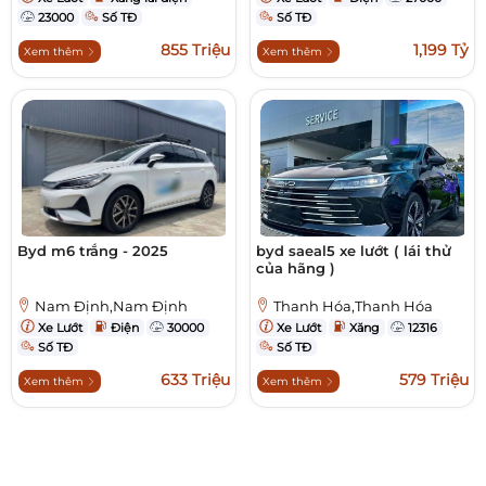
23000
Số TĐ
Số TĐ
855 Triệu
1,199 Tỷ
Xem thêm
Xem thêm
Byd m6 trắng - 2025
byd saeal5 xe lướt ( lái thử
của hãng )
Nam Định,Nam Định
Thanh Hóa,Thanh Hóa
Xe Lướt
Điện
30000
Xe Lướt
Xăng
12316
Số TĐ
Số TĐ
633 Triệu
579 Triệu
Xem thêm
Xem thêm