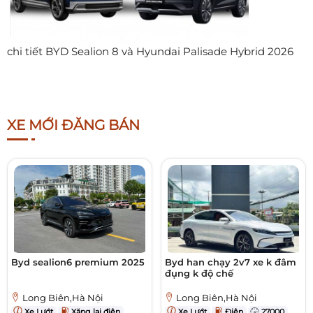
chi tiết BYD Sealion 8 và Hyundai Palisade Hybrid 2026
XE MỚI ĐĂNG BÁN
Byd sealion6 premium 2025
Byd han chạy 2v7 xe k đâm
đụng k độ chế
Long Biên,Hà Nội
Long Biên,Hà Nội
Xe Lướt
Xăng lai điện
Xe Lướt
Điện
27000