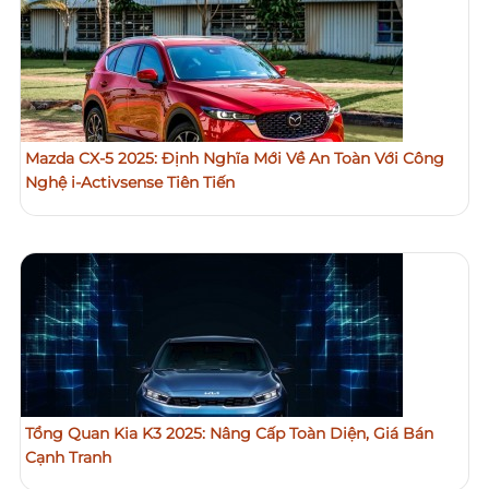
Mazda CX-5 2025: Định Nghĩa Mới Về An Toàn Với Công
Nghệ i-Activsense Tiên Tiến
Tổng Quan Kia K3 2025: Nâng Cấp Toàn Diện, Giá Bán
Cạnh Tranh