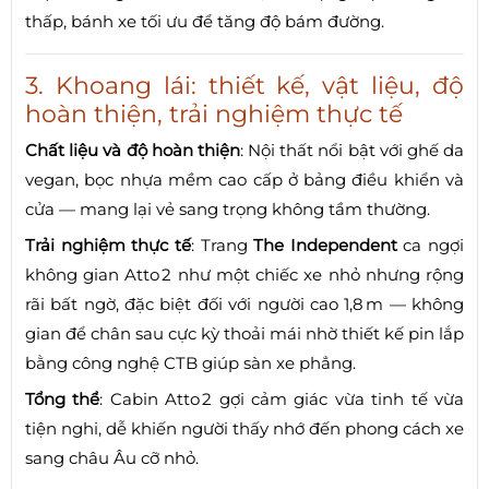
thấp, bánh xe tối ưu để tăng độ bám đường.
3. Khoang lái: thiết kế, vật liệu, độ
hoàn thiện, trải nghiệm thực tế
Chất liệu và độ hoàn thiện
: Nội thất nổi bật với ghế da
vegan, bọc nhựa mềm cao cấp ở bảng điều khiển và
cửa — mang lại vẻ sang trọng không tầm thường.
Trải nghiệm thực tế
: Trang
The Independent
ca ngợi
không gian Atto 2 như một chiếc xe nhỏ nhưng rộng
rãi bất ngờ, đặc biệt đối với người cao 1,8 m — không
gian để chân sau cực kỳ thoải mái nhờ thiết kế pin lắp
bằng công nghệ CTB giúp sàn xe phẳng.
Tổng thể
: Cabin Atto 2 gợi cảm giác vừa tinh tế vừa
tiện nghi, dễ khiến người thấy nhớ đến phong cách xe
sang châu Âu cỡ nhỏ.