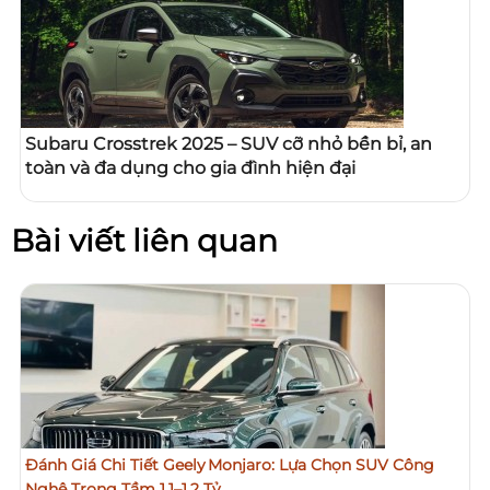
Subaru Crosstrek 2025 – SUV cỡ nhỏ bền bỉ, an
toàn và đa dụng cho gia đình hiện đại
Bài viết liên quan
Đánh Giá Chi Tiết Geely Monjaro: Lựa Chọn SUV Công
Nghệ Trong Tầm 1,1–1,2 Tỷ