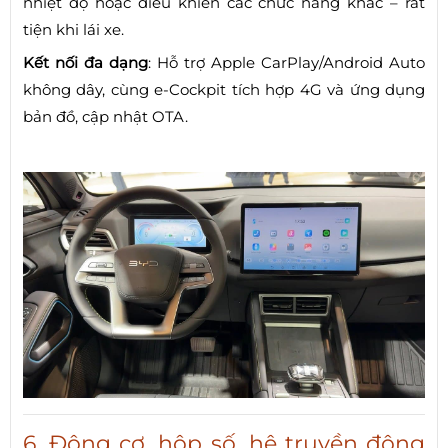
nhiệt độ hoặc điều khiển các chức năng khác – rất
tiện khi lái xe.
Kết nối đa dạng
: Hỗ trợ Apple CarPlay/Android Auto
không dây, cùng e‑Cockpit tích hợp 4G và ứng dụng
bản đồ, cập nhật OTA.
6. Động cơ, hộp số, hệ truyền động