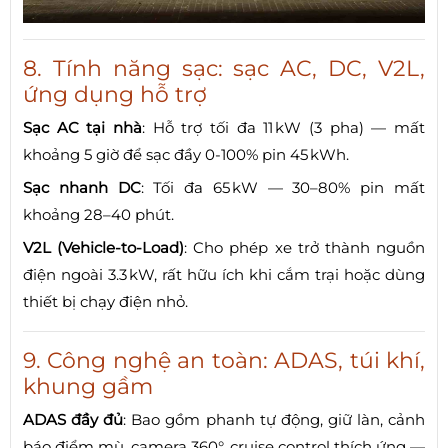
8. Tính năng sạc: sạc AC, DC, V2L,
ứng dụng hỗ trợ
Sạc AC tại nhà
: Hỗ trợ tối đa 11 kW (3 pha) — mất
khoảng 5 giờ để sạc đầy 0-100% pin 45 kWh.
Sạc nhanh DC
: Tối đa 65 kW — 30–80% pin mất
khoảng 28–40 phút.
V2L (Vehicle-to-Load)
: Cho phép xe trở thành nguồn
điện ngoài 3.3 kW, rất hữu ích khi cắm trại hoặc dùng
thiết bị chạy điện nhỏ.
9. Công nghệ an toàn: ADAS, túi khí,
khung gầm
ADAS đầy đủ
: Bao gồm phanh tự động, giữ làn, cảnh
báo điểm mù, camera 360°, cruise control thích ứng —