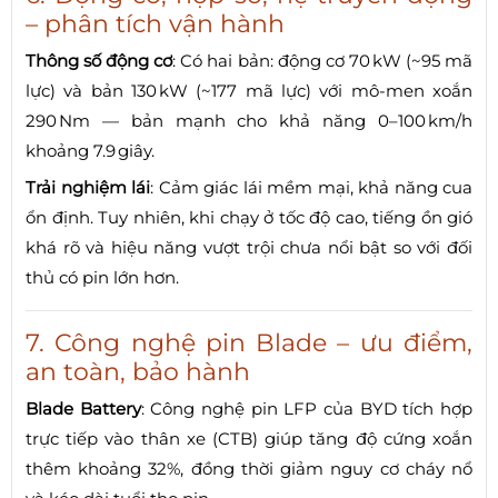
– phân tích vận hành
Thông số động cơ
: Có hai bản: động cơ 70 kW (~95 mã
lực) và bản 130 kW (~177 mã lực) với mô-men xoắn
290 Nm — bản mạnh cho khả năng 0–100 km/h
khoảng 7.9 giây.
Trải nghiệm lái
: Cảm giác lái mềm mại, khả năng cua
ổn định. Tuy nhiên, khi chạy ở tốc độ cao, tiếng ồn gió
khá rõ và hiệu năng vượt trội chưa nổi bật so với đối
thủ có pin lớn hơn.
7. Công nghệ pin Blade – ưu điểm,
an toàn, bảo hành
Blade Battery
: Công nghệ pin LFP của BYD tích hợp
trực tiếp vào thân xe (CTB) giúp tăng độ cứng xoắn
thêm khoảng 32%, đồng thời giảm nguy cơ cháy nổ