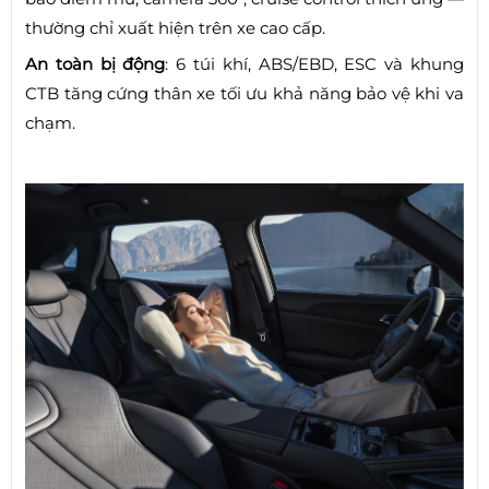
thường chỉ xuất hiện trên xe cao cấp.
An toàn bị động
: 6 túi khí, ABS/EBD, ESC và khung
CTB tăng cứng thân xe tối ưu khả năng bảo vệ khi va
chạm.