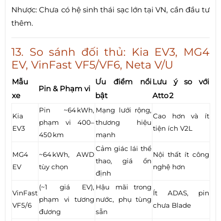
Nhược: Chưa có hệ sinh thái sạc lớn tại VN, cần đầu tư
thêm.
13. So sánh đối thủ: Kia EV3, MG4
EV, VinFast VF5/VF6, Neta V/U
Mẫu
Ưu điểm nổi
Lưu ý so với
Pin & Phạm vi
xe
bật
Atto 2
Pin ~64 kWh,
Mạng lưới rộng,
Kia
Cao hơn và ít
phạm vi 400–
thương hiệu
EV3
tiện ích V2L
450 km
mạnh
Cảm giác lái thể
MG4
~64 kWh, AWD
Nội thất ít công
thao, giá ổn
EV
tùy chọn
nghệ hơn
định
(~1 giá EV),
Hậu mãi trong
VinFast
Ít ADAS, pin
phạm vi tương
nước, phụ tùng
VF5/6
chưa Blade
đương
sẵn