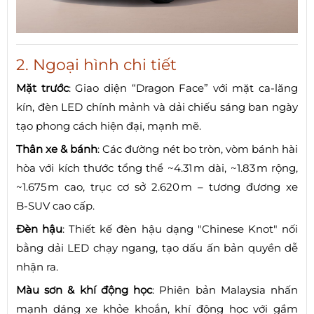
2. Ngoại hình chi tiết
Mặt trước
: Giao diện “Dragon Face” với mặt ca‑lăng
kín, đèn LED chính mảnh và dải chiếu sáng ban ngày
tạo phong cách hiện đại, mạnh mẽ.
Thân xe & bánh
: Các đường nét bo tròn, vòm bánh hài
hòa với kích thước tổng thể ~4.31 m dài, ~1.83 m rộng,
~1.675 m cao, trục cơ sở 2.620 m – tương đương xe
B‑SUV cao cấp.
Đèn hậu
: Thiết kế đèn hậu dạng "Chinese Knot" nối
bằng dải LED chạy ngang, tạo dấu ấn bản quyền dễ
nhận ra.
Màu sơn & khí động học
: Phiên bản Malaysia nhấn
mạnh dáng xe khỏe khoắn, khí động học với gầm