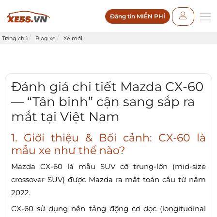
Đăng tin MIỄN PHÍ
Trang chủ
Blog xe
Xe mới
Đánh giá chi tiết Mazda CX-60
— “Tân binh” cận sang sắp ra
mắt tại Việt Nam
1. Giới thiệu & Bối cảnh: CX-60 là
mẫu xe như thế nào?
Mazda CX-60 là mẫu SUV cỡ trung-lớn (mid-size
crossover SUV) được Mazda ra mắt toàn cầu từ năm
2022.
CX-60 sử dụng nền tảng động cơ dọc (longitudinal