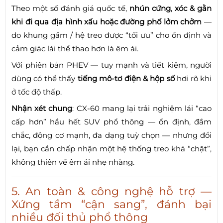
Theo một số đánh giá quốc tế,
nhún cứng
,
xóc & gằn
khi đi qua địa hình xấu hoặc đường phố lởm chởm
—
do khung gầm / hệ treo được “tối ưu” cho ổn định và
cảm giác lái thể thao hơn là êm ái.
Với phiên bản PHEV — tuy mạnh và tiết kiệm, người
dùng có thể thấy
tiếng mô-tơ điện & hộp số
hơi rõ khi
ở tốc độ thấp.
Nhận xét chung
: CX-60 mang lại trải nghiệm lái “cao
cấp hơn” hầu hết SUV phổ thông — ổn định, đầm
chắc, động cơ mạnh, đa dạng tuỳ chọn — nhưng đổi
lại, bạn cần chấp nhận một hệ thống treo khá “chặt”,
không thiên về êm ái nhẹ nhàng.
5. An toàn & công nghệ hỗ trợ —
Xứng tầm “cận sang”, đánh bại
nhiều đối thủ phổ thông