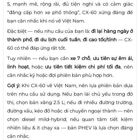
5, mạnh mẽ, rộng rãi, đủ tiện nghi và có cảm giác
“đẳng cấp hơn xe phổ thông”, CX-60 xứng đáng để
bạn cân nhắc khi nó về Việt Nam.
Đặc biệt — nếu nhu cầu của bạn là:
đi lại hàng ngày ở
thành phố
,
đi du lịch cuối tuần
,
đi cao tốc/tỉnh
— CX-
60 có thể đáp ứng rất tốt.
Tuy nhiên — nếu bạn cần
xe 7 chỗ
,
ưu tiên sự êm ái,
linh hoạt
, hoặc
ưu tiên tiết kiệm chi phí tối đa
, nên
cân nhắc kỹ hoặc đợi phiên bản phù hợp hơn.
Gợi ý:
Khi CX-60 về Việt Nam, nên lựa phiên bản dựa
trên nhu cầu sử dụng. Nếu bạn lái chủ yếu trong đô
thị, chọn bản xăng 2.5 L; nếu đi nhiều đường trường,
đường xấu, kéo đồ hoặc di chuyển ngoại thành — nên
chọn diesel mild-hybrid; nếu quan tâm tiết kiệm
nhiên liệu & ít chạy xa — bản PHEV là lựa chọn đáng
cân nhắc.