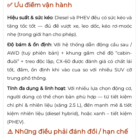
✅ Ưu điểm vận hành
Hiệu suất & sức kéo
: Diesel và PHEV đều có sức kéo và
tăng tốc tốt — đủ để vượt xe, leo dốc, kéo rơ-moóc
nhẹ (trong giới hạn cho phép).
Độ bám & ổn định
: Với hệ thống dẫn động cầu sau /
AWD (tuỳ phiên bản) + khung gầm chế độ “cabin-
đuôi” + treo độc lập, CX-60 được đánh giá có chất lái
tốt, đầm, ổn định khi vào cua so với nhiều SUV cỡ
trung phổ thông.
Tính đa dụng & linh hoạt
: Với nhiều lựa chọn động cơ,
người dùng có thể chọn bản phù hợp — từ tiết kiệm
chi phí & nhiên liệu (xăng 2.5 L), đến mạnh mẽ & tiết
kiệm nhiên liệu (diesel hybrid), hoặc xanh – tiết kiệm
(PHEV).
⚠️ Những điều phải đánh đổi / hạn chế