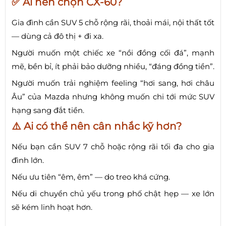
✅ Ai nên chọn CX-60?
Gia đình cần SUV 5 chỗ rộng rãi, thoải mái, nội thất tốt
— dùng cả đô thị + đi xa.
Người muốn một chiếc xe “nồi đồng cối đá”, mạnh
mẽ, bền bỉ, ít phải bảo dưỡng nhiều, “đáng đồng tiền”.
Người muốn trải nghiệm feeling “hơi sang, hơi châu
Âu” của Mazda nhưng không muốn chi tới mức SUV
hạng sang đắt tiền.
⚠️ Ai có thể nên cân nhắc kỹ hơn?
Nếu bạn cần SUV 7 chỗ hoặc rộng rãi tối đa cho gia
đình lớn.
Nếu ưu tiên “êm, êm” — do treo khá cứng.
Nếu di chuyển chủ yếu trong phố chật hẹp — xe lớn
sẽ kém linh hoạt hơn.