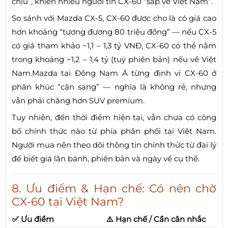
chịu”, khiến nhiều người tin CX-60 “sắp về Việt Nam”.
So sánh với Mazda CX-5, CX-60 được cho là có giá cao
hơn khoảng “tương đương 80 triệu đồng” — nếu CX-5
có giá tham khảo ~1,1 – 1,3 tỷ VNĐ, CX-60 có thể nằm
trong khoảng ~1,2 – 1,4 tỷ (tuỳ phiên bản) nếu về Việt
Nam.Mazda tại Đông Nam Á từng định vị CX-60 ở
phân khúc “cận sang” — nghĩa là không rẻ, nhưng
vẫn phải chăng hơn SUV premium.
Tuy nhiên, đến thời điểm hiện tại, vẫn chưa có công
bố chính thức nào từ phía phân phối tại Việt Nam.
Người mua nên theo dõi thông tin chính thức từ đại lý
để biết giá lăn bánh, phiên bản và ngày về cụ thể.
8. Ưu điểm & Hạn chế: Có nên chờ
CX-60 tại Việt Nam?
✅ Ưu điểm
⚠️ Hạn chế / Cần cân nhắc