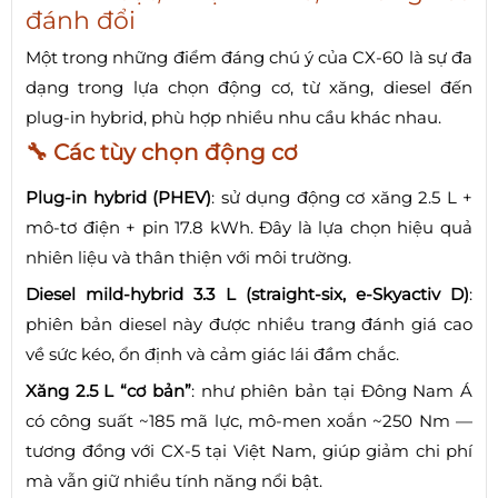
đánh đổi
Một trong những điểm đáng chú ý của CX-60 là sự đa
dạng trong lựa chọn động cơ, từ xăng, diesel đến
plug-in hybrid, phù hợp nhiều nhu cầu khác nhau.
🔧 Các tùy chọn động cơ
Plug-in hybrid (PHEV)
: sử dụng động cơ xăng 2.5 L +
mô-tơ điện + pin 17.8 kWh. Đây là lựa chọn hiệu quả
nhiên liệu và thân thiện với môi trường.
Diesel mild-hybrid 3.3 L (straight-six, e-Skyactiv D)
:
phiên bản diesel này được nhiều trang đánh giá cao
về sức kéo, ổn định và cảm giác lái đầm chắc.
Xăng 2.5 L “cơ bản”
: như phiên bản tại Đông Nam Á
có công suất ~185 mã lực, mô-men xoắn ~250 Nm —
tương đồng với CX-5 tại Việt Nam, giúp giảm chi phí
mà vẫn giữ nhiều tính năng nổi bật.