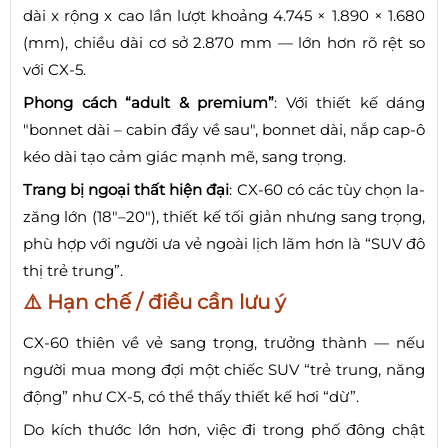
dài x rộng x cao lần lượt khoảng 4.745 × 1.890 × 1.680
(mm), chiều dài cơ sở 2.870 mm — lớn hơn rõ rệt so
với CX-5.
Phong cách “adult & premium”
: Với thiết kế dáng
"bonnet dài – cabin đẩy về sau", bonnet dài, nắp cap-ô
kéo dài tạo cảm giác mạnh mẽ, sang trọng.
Trang bị ngoại thất hiện đại
: CX-60 có các tùy chọn la-
zăng lớn (18"–20"), thiết kế tối giản nhưng sang trọng,
phù hợp với người ưa vẻ ngoài lịch lãm hơn là “SUV đô
thị trẻ trung”.
⚠️ Hạn chế / điều cần lưu ý
CX-60 thiên về vẻ sang trọng, trưởng thành — nếu
người mua mong đợi một chiếc SUV “trẻ trung, năng
động” như CX-5, có thể thấy thiết kế hơi “dừ”.
Do kích thước lớn hơn, việc đi trong phố đông chật