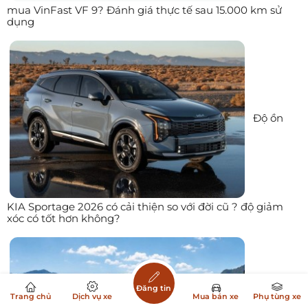
mua VinFast VF 9? Đánh giá thực tế sau 15.000 km sử
dụng
Độ ồn
KIA Sportage 2026 có cải thiện so với đời cũ ? độ giảm
xóc có tốt hơn không?
Đăng tin
Trang chủ
Dịch vụ xe
Mua bán xe
Phụ tùng xe
Toyota