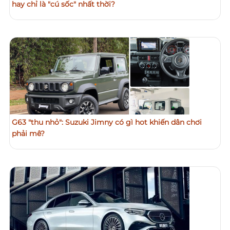
hay chỉ là "cú sốc" nhất thời?
G63 "thu nhỏ": Suzuki Jimny có gì hot khiến dân chơi
phải mê?