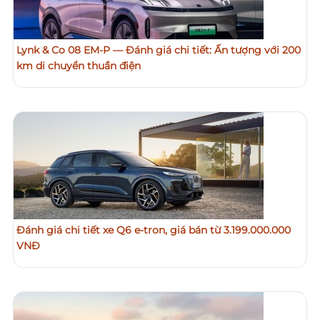
Lynk & Co 08 EM‑P — Đánh giá chi tiết: Ấn tượng với 200
km di chuyển thuần điện
Đánh giá chi tiết xe Q6 e-tron, giá bán từ 3.199.000.000
VNĐ