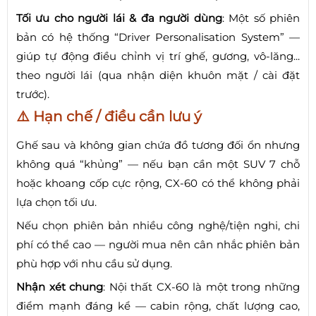
Tối ưu cho người lái & đa người dùng
: Một số phiên
bản có hệ thống “Driver Personalisation System” —
giúp tự động điều chỉnh vị trí ghế, gương, vô-lăng...
theo người lái (qua nhận diện khuôn mặt / cài đặt
trước).
⚠️ Hạn chế / điều cần lưu ý
Ghế sau và không gian chứa đồ tương đối ổn nhưng
không quá “khủng” — nếu bạn cần một SUV 7 chỗ
hoặc khoang cốp cực rộng, CX-60 có thể không phải
lựa chọn tối ưu.
Nếu chọn phiên bản nhiều công nghệ/tiện nghi, chi
phí có thể cao — người mua nên cân nhắc phiên bản
phù hợp với nhu cầu sử dụng.
Nhận xét chung
: Nội thất CX-60 là một trong những
điểm mạnh đáng kể — cabin rộng, chất lượng cao,