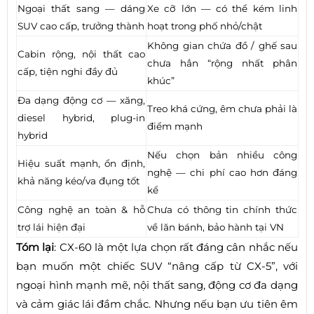
Ngoại thất sang — dáng
Xe cỡ lớn — có thể kém linh
SUV cao cấp, trưởng thành
hoạt trong phố nhỏ/chật
Không gian chứa đồ / ghế sau
Cabin rộng, nội thất cao
chưa hẳn “rộng nhất phân
cấp, tiện nghi đầy đủ
khúc”
Đa dạng động cơ — xăng,
Treo khá cứng, êm chưa phải là
diesel hybrid, plug-in
điểm mạnh
hybrid
Nếu chọn bản nhiều công
Hiệu suất mạnh, ổn định,
nghệ — chi phí cao hơn đáng
khả năng kéo/va đụng tốt
kể
Công nghệ an toàn & hỗ
Chưa có thông tin chính thức
trợ lái hiện đại
về lăn bánh, bảo hành tại VN
Tóm lại
: CX-60 là một lựa chọn rất đáng cân nhắc nếu
bạn muốn một chiếc SUV “nâng cấp từ CX-5”, với
ngoại hình mạnh mẽ, nội thất sang, động cơ đa dạng
và cảm giác lái đầm chắc. Nhưng nếu bạn ưu tiên êm