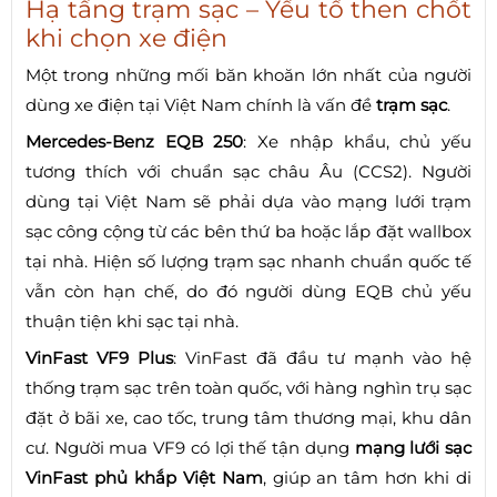
Hạ tầng trạm sạc – Yếu tố then chốt
khi chọn xe điện
Một trong những mối băn khoăn lớn nhất của người
dùng xe điện tại Việt Nam chính là vấn đề
trạm sạc
.
Mercedes-Benz EQB 250
: Xe nhập khẩu, chủ yếu
tương thích với chuẩn sạc châu Âu (CCS2). Người
dùng tại Việt Nam sẽ phải dựa vào mạng lưới trạm
sạc công cộng từ các bên thứ ba hoặc lắp đặt wallbox
tại nhà. Hiện số lượng trạm sạc nhanh chuẩn quốc tế
vẫn còn hạn chế, do đó người dùng EQB chủ yếu
thuận tiện khi sạc tại nhà.
VinFast VF9 Plus
: VinFast đã đầu tư mạnh vào hệ
thống trạm sạc trên toàn quốc, với hàng nghìn trụ sạc
đặt ở bãi xe, cao tốc, trung tâm thương mại, khu dân
cư. Người mua VF9 có lợi thế tận dụng
mạng lưới sạc
VinFast phủ khắp Việt Nam
, giúp an tâm hơn khi di