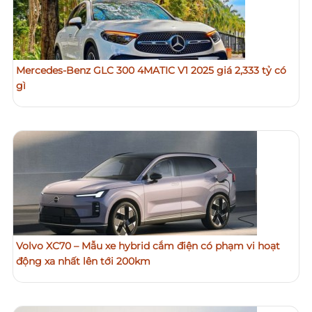
Mercedes-Benz GLC 300 4MATIC V1 2025 giá 2,333 tỷ có
gì
Volvo XC70 – Mẫu xe hybrid cắm điện có phạm vi hoạt
động xa nhất lên tới 200km