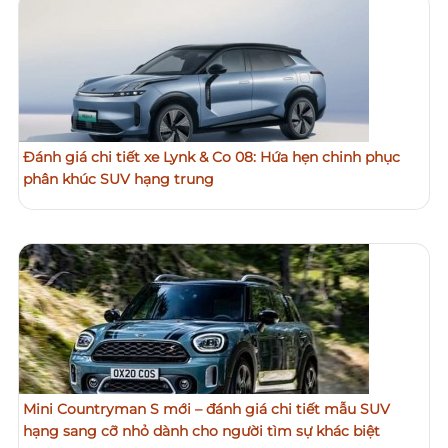
Đánh giá chi tiết xe Lynk & Co 08: Hứa hẹn chinh phục
phân khúc SUV hạng trung
Mini Countryman S mới – đánh giá chi tiết mẫu SUV
hạng sang cỡ nhỏ dành cho người tìm sự khác biệt