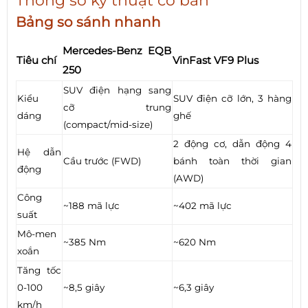
Thông số kỹ thuật cơ bản
Bảng so sánh nhanh
Mercedes-Benz EQB
Tiêu chí
VinFast VF9 Plus
250
SUV điện hạng sang
Kiểu
SUV điện cỡ lớn, 3 hàng
cỡ trung
dáng
ghế
(compact/mid-size)
2 động cơ, dẫn động 4
Hệ dẫn
Cầu trước (FWD)
bánh toàn thời gian
động
(AWD)
Công
~188 mã lực
~402 mã lực
suất
Mô-men
~385 Nm
~620 Nm
xoắn
Tăng tốc
0-100
~8,5 giây
~6,3 giây
km/h