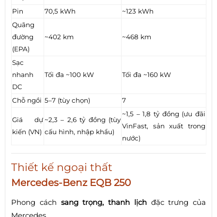
Pin
70,5 kWh
~123 kWh
Quãng
đường
~402 km
~468 km
(EPA)
Sạc
nhanh
Tối đa ~100 kW
Tối đa ~160 kW
DC
Chỗ ngồi
5–7 (tùy chọn)
7
~1,5 – 1,8 tỷ đồng (ưu đãi
Giá dự
~2,3 – 2,6 tỷ đồng (tùy
VinFast, sản xuất trong
kiến (VN)
cấu hình, nhập khẩu)
nước)
Thiết kế ngoại thất
Mercedes-Benz EQB 250
Phong cách
sang trọng, thanh lịch
đặc trưng của
Mercedes.