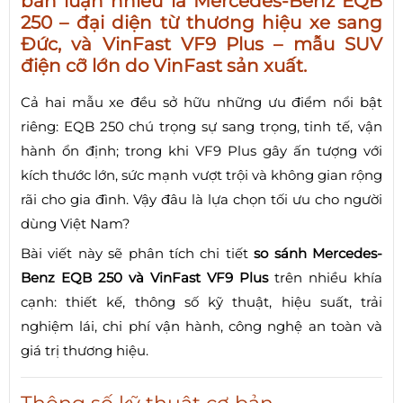
bàn luận nhiều là
Mercedes-Benz EQB
250
– đại diện từ thương hiệu xe sang
Đức, và
VinFast VF9 Plus
– mẫu SUV
điện cỡ lớn do VinFast sản xuất.
Cả hai mẫu xe đều sở hữu những ưu điểm nổi bật
riêng: EQB 250 chú trọng sự sang trọng, tinh tế, vận
hành ổn định; trong khi VF9 Plus gây ấn tượng với
kích thước lớn, sức mạnh vượt trội và không gian rộng
rãi cho gia đình. Vậy đâu là lựa chọn tối ưu cho người
dùng Việt Nam?
Bài viết này sẽ phân tích chi tiết
so sánh Mercedes-
Benz EQB 250 và VinFast VF9 Plus
trên nhiều khía
cạnh: thiết kế, thông số kỹ thuật, hiệu suất, trải
nghiệm lái, chi phí vận hành, công nghệ an toàn và
giá trị thương hiệu.