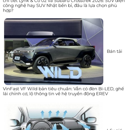
chi tiết Lynk & Co 02 và Subaru Crosstrek 2026: SUV điện
công nghệ hay SUV Nhật bền bỉ, đâu là lựa chọn phù
hợp?
Bán tải
VinFast VF Wild bản tiêu chuẩn: Vẫn có đèn Bi-LED, ghế
lái chỉnh cơ, lộ thông tin về hệ truyền động EREV