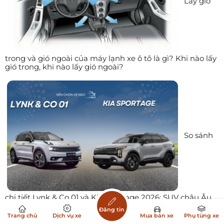
Lấy gió
trong và gió ngoài của máy lạnh xe ô tô là gì? Khi nào lấy
gió trong, khi nào lấy gió ngoài?
So sánh
chi tiết Lynk & Co 01 và Kia Sportage 2026: SUV châu Âu
mạnh mẽ hay SUV Hàn Quốc toàn diện?
Đăng tin
Trang chủ
Dịch vụ xe
Mua bán xe
Phụ tùng xe