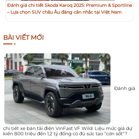
Đánh giá chi tiết Skoda Karoq 2025: Premium & Sportline
– Lựa chọn SUV châu Âu đáng cân nhắc tại Việt Nam
BÀI VIẾT MỚI
Đánh giá
chi tiết xe bán tải điện VinFast VF Wild: Liệu mức giá dự
kiến 800 triệu đến 1,2 tỷ đồng có đủ sức tạo "cơn sốt"?