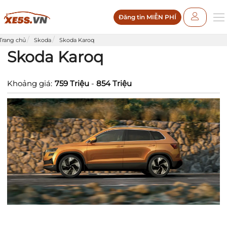
Đăng tin MIỄN PHÍ
Trang chủ
Skoda
Skoda Karoq
Skoda Karoq
Khoảng giá:
759 Triệu
-
854 Triệu