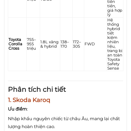
tiên
tiến,
giá hợp
lý
Hệ
thống
hybrid
tiết
kiệm
Toyota
755–
1.8L xăng
138–
172–
nhiên
Corolla
955
FWD
& hybrid
170
305
liệu,
Cross
triệu
trang bị
an toàn
Toyota
Safety
Sense
Phân tích chi tiết
1.
Skoda Karoq
Ưu điểm
:
Nhập khẩu nguyên chiếc từ châu Âu, mang lại chất
lượng hoàn thiện cao.