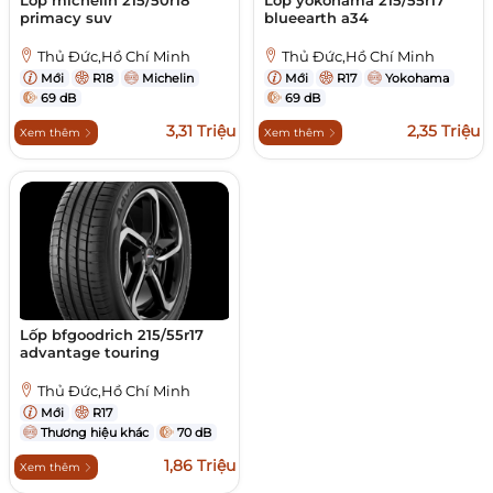
Lốp michelin 215/50r18
Lốp yokohama 215/55r17
primacy suv
blueearth a34
Thủ Đức,Hồ Chí Minh
Thủ Đức,Hồ Chí Minh
Mới
R18
Michelin
Mới
R17
Yokohama
69 dB
69 dB
3,31 Triệu
2,35 Triệu
Xem thêm
Xem thêm
Lốp bfgoodrich 215/55r17
advantage touring
Thủ Đức,Hồ Chí Minh
Mới
R17
Thương hiệu khác
70 dB
1,86 Triệu
Xem thêm