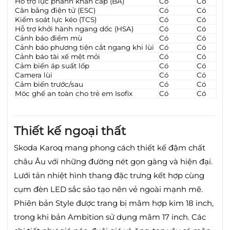
Hỗ trợ lực phanh khẩn cấp (BA)
Có
Có
Cân bằng điện tử (ESC)
Có
Có
Kiểm soát lực kéo (TCS)
Có
Có
Hỗ trợ khởi hành ngang dốc (HSA)
Có
Có
Cảnh báo điểm mù
Có
Có
Cảnh báo phương tiện cắt ngang khi lùi
Có
Có
Cảnh báo tài xế mệt mỏi
Có
Có
Cảm biến áp suất lốp
Có
Có
Camera lùi
Có
Có
Cảm biến trước/sau
Có
Có
Móc ghế an toàn cho trẻ em Isofix
Có
Có
Thiết kế ngoại thất
Skoda Karoq mang phong cách thiết kế đậm chất
châu Âu với những đường nét gọn gàng và hiện đại.
Lưới tản nhiệt hình thang đặc trưng kết hợp cùng
cụm đèn LED sắc sảo tạo nên vẻ ngoài mạnh mẽ.
Phiên bản Style được trang bị mâm hợp kim 18 inch,
trong khi bản Ambition sử dụng mâm 17 inch.
Các