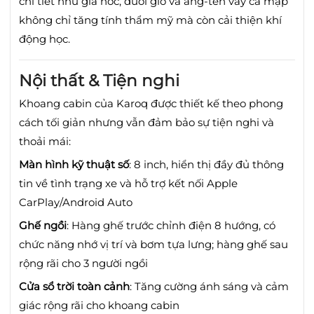
chi tiết như giá nóc, đuôi gió và ăng-ten vây cá mập
không chỉ tăng tính thẩm mỹ mà còn cải thiện khí
động học.
Nội thất & Tiện nghi
Khoang cabin của Karoq được thiết kế theo phong
cách tối giản nhưng vẫn đảm bảo sự tiện nghi và
thoải mái:
Màn hình kỹ thuật số
:
8 inch, hiển thị đầy đủ thông
tin về tình trạng xe và hỗ trợ kết nối Apple
CarPlay/Android Auto
Ghế ngồi
:
Hàng ghế trước chỉnh điện 8 hướng, có
chức năng nhớ vị trí và bơm tựa lưng; hàng ghế sau
rộng rãi cho 3 người ngồi
Cửa sổ trời toàn cảnh
:
Tăng cường ánh sáng và cảm
giác rộng rãi cho khoang cabin