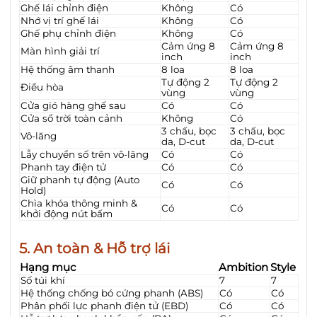
Ghế lái chỉnh điện
Không
Có
Nhớ vị trí ghế lái
Không
Có
Ghế phụ chỉnh điện
Không
Có
Cảm ứng 8
Cảm ứng 8
Màn hình giải trí
inch
inch
Hệ thống âm thanh
8 loa
8 loa
Tự động 2
Tự động 2
Điều hòa
vùng
vùng
Cửa gió hàng ghế sau
Có
Có
Cửa sổ trời toàn cảnh
Không
Có
3 chấu, bọc
3 chấu, bọc
Vô-lăng
da, D-cut
da, D-cut
Lẫy chuyển số trên vô-lăng
Có
Có
Phanh tay điện tử
Có
Có
Giữ phanh tự động (Auto
Có
Có
Hold)
Chìa khóa thông minh &
Có
Có
khởi động nút bấm
5. An toàn & Hỗ trợ lái
Hạng mục
Ambition
Style
Số túi khí
7
7
Hệ thống chống bó cứng phanh (ABS)
Có
Có
Phân phối lực phanh điện tử (EBD)
Có
Có