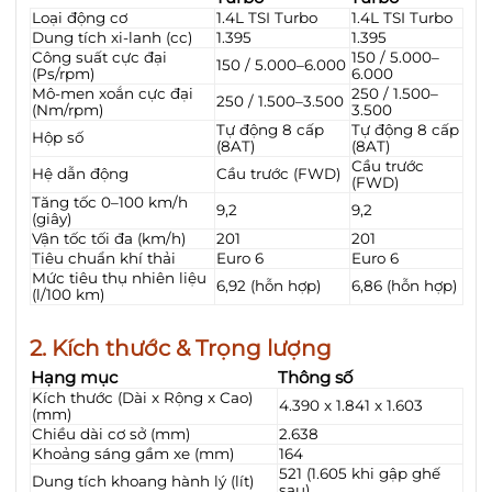
Loại động cơ
1.4L TSI Turbo
1.4L TSI Turbo
Dung tích xi-lanh (cc)
1.395
1.395
Công suất cực đại
150 / 5.000–
150 / 5.000–6.000
(Ps/rpm)
6.000
Mô-men xoắn cực đại
250 / 1.500–
250 / 1.500–3.500
(Nm/rpm)
3.500
Tự động 8 cấp
Tự động 8 cấp
Hộp số
(8AT)
(8AT)
Cầu trước
Hệ dẫn động
Cầu trước (FWD)
(FWD)
Tăng tốc 0–100 km/h
9,2
9,2
(giây)
Vận tốc tối đa (km/h)
201
201
Tiêu chuẩn khí thải
Euro 6
Euro 6
Mức tiêu thụ nhiên liệu
6,92 (hỗn hợp)
6,86 (hỗn hợp)
(l/100 km)
2. Kích thước & Trọng lượng
Hạng mục
Thông số
Kích thước (Dài x Rộng x Cao)
4.390 x 1.841 x 1.603
(mm)
Chiều dài cơ sở (mm)
2.638
Khoảng sáng gầm xe (mm)
164
521 (1.605 khi gập ghế
Dung tích khoang hành lý (lít)
sau)