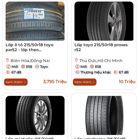
Lốp ô tô 215/50r18 toyo
Lốp toyo 215/50r18 proxes
pxr52 - lốp theo...
r52
Biên Hòa,Đồng Nai
Thủ Đức,Hồ Chí Minh
Mới
R18
Toyo
Mới
R18
67 dB
Thương hiệu khác
67 dB
3,795 Triệu
10 Triệu
Xem thêm
Xem thêm