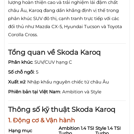
lượng hoàn thiện cao và trải nghiệm lái đậm chất
châu Âu, Karoq đang dần khẳng định vị thế trong
phân khúc SUV đô thị, cạnh tranh trực tiếp với các
đối thủ như Mazda CX-5, Hyundai Tucson và Toyota
Corolla Cross.
Tổng quan về Skoda Karoq
Phân khúc
:
SUV/CUV hạng C
Số chỗ ngồi
: 5
Xuất xứ
:
Nhập khẩu nguyên chiếc từ châu Âu
Phiên bản tại Việt Nam
:
Ambition và Style
Thông số kỹ thuật Skoda Karoq
1. Động cơ & Vận hành
Ambition 1.4 TSI
Style 1.4 TSI
Hạng mục
Turbo
Turbo