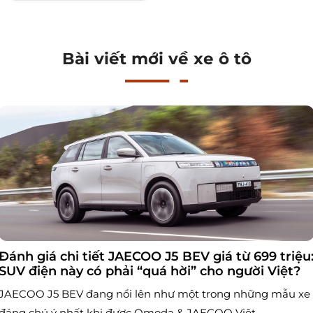
Bài viết mới về xe ô tô
Đánh giá chi tiết JAECOO J5 BEV giá từ 699 triệu
SUV điện này có phải “quá hời” cho người Việt?
JAECOO J5 BEV đang nổi lên như một trong những mẫu xe
đáng chú ý nhất khi được Omoda & JAECOO Việt...