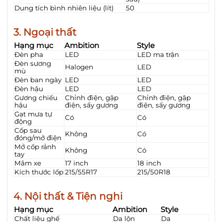
Dung tích bình nhiên liệu (lít)
50
3. Ngoại thất
Hạng mục
Ambition
Style
Đèn pha
LED
LED ma trận
Đèn sương
Halogen
LED
mù
Đèn ban ngày
LED
LED
Đèn hậu
LED
LED
Gương chiếu
Chỉnh điện, gập
Chỉnh điện, gập
hậu
điện, sấy gương
điện, sấy gương
Gạt mưa tự
Có
Có
động
Cốp sau
Không
Có
đóng/mở điện
Mở cốp rảnh
Không
Có
tay
Mâm xe
17 inch
18 inch
Kích thước lốp
215/55R17
215/50R18
4. Nội thất & Tiện nghi
Hạng mục
Ambition
Style
Chất liệu ghế
Da lộn
Da