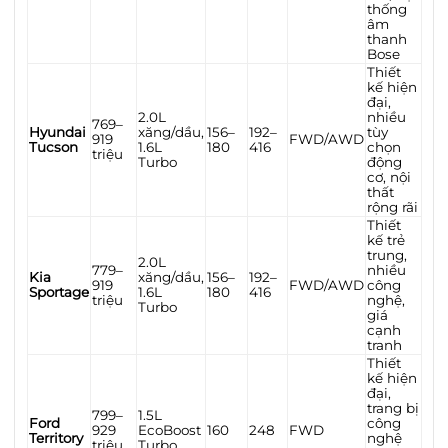
thống
âm
thanh
Bose
Thiết
kế hiện
đại,
2.0L
nhiều
769–
Hyundai
xăng/dầu,
156–
192–
tùy
919
FWD/AWD
Tucson
1.6L
180
416
chọn
triệu
Turbo
động
cơ, nội
thất
rộng rãi
Thiết
kế trẻ
trung,
2.0L
779–
nhiều
Kia
xăng/dầu,
156–
192–
919
FWD/AWD
công
Sportage
1.6L
180
416
triệu
nghệ,
Turbo
giá
cạnh
tranh
Thiết
kế hiện
đại,
trang bị
799–
1.5L
Ford
công
929
EcoBoost
160
248
FWD
Territory
nghệ
triệu
Turbo