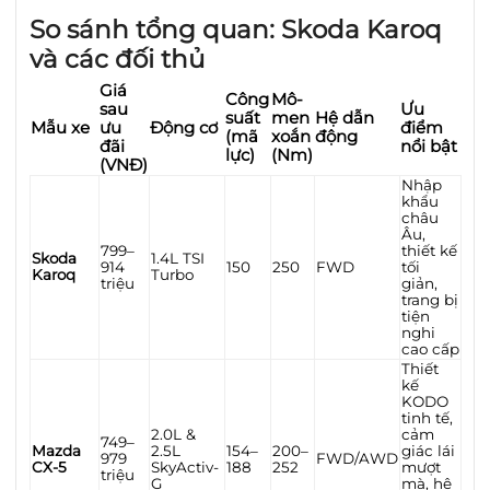
So sánh tổng quan: Skoda Karoq
và các đối thủ
Giá
Công
Mô-
sau
Ưu
suất
men
Hệ dẫn
Mẫu xe
ưu
Động cơ
điểm
(mã
xoắn
động
đãi
nổi bật
lực)
(Nm)
(VNĐ)
Nhập
khẩu
châu
Âu,
799–
thiết kế
Skoda
1.4L TSI
914
150
250
FWD
tối
Karoq
Turbo
triệu
giản,
trang bị
tiện
nghi
cao cấp
Thiết
kế
KODO
tinh tế,
2.0L &
cảm
749–
Mazda
2.5L
154–
200–
giác lái
979
FWD/AWD
CX-5
SkyActiv-
188
252
mượt
triệu
G
mà, hệ