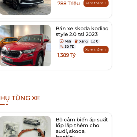
788 Triệu
Xem thêm
Bán xe skoda kodiaq
style 2.0 tsi 2023
Mới
Xăng
0
Số TĐ
Xem thêm
1,389 Tỷ
HỤ TÙNG XE
Bộ cảm biến áp suất
lốp lắp thêm cho
audi, skoda,