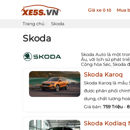
Giá xe ô tô
Mua b
Trang chủ
Skoda
Skoda
Skoda Auto là một tron
Âu, với lịch sử phát t
Cộng hòa Séc, Skoda đã
Skoda Karoq
Skoda Karoq là mẫu 
được phân phối chính
dụng, chất lượng hoà
Giá bán:
759 Triệu
-
8
Skoda Kodiaq 