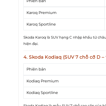
Phiên bản
Karoq Premium
Karoq Sportline
Skoda Karoq là SUV hạng C nhập khẩu từ châu 
hiện đại.
4. Skoda Kodiaq (SUV 7 chỗ cỡ D – 
Phiên bản
Kodiaq Premium
Kodiaq Sportline
Skoda Kodiaq là mẫu SUV 7 chỗ cao cấp của hã