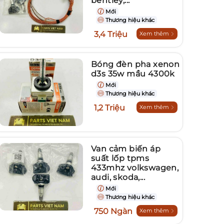
bentley,...
Mới
Thương hiệu khác
3,4 Triệu
Xem thêm
Bóng đèn pha xenon
d3s 35w mầu 4300k
Mới
Thương hiệu khác
1,2 Triệu
Xem thêm
Van cảm biến áp
suất lốp tpms
433mhz volkswagen,
audi, skoda,...
Mới
Thương hiệu khác
750 Ngàn
Xem thêm