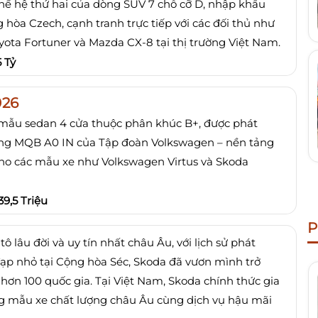
hế hệ thứ hai của dòng SUV 7 chỗ cỡ D, nhập khẩu
 hòa Czech, cạnh tranh trực tiếp với các đối thủ như
yota Fortuner và Mazda CX-8 tại thị trường Việt Nam.
5 Tỷ
026
 mẫu sedan 4 cửa thuộc phân khúc B+, được phát
tảng MQB A0 IN của Tập đoàn Volkswagen – nền tảng
ho các mẫu xe như Volkswagen Virtus và Skoda
39,5 Triệu
P
 lâu đời và uy tín nhất châu Âu, với lịch sử phát
ạp nhỏ tại Cộng hòa Séc, Skoda đã vươn mình trở
 hơn 100 quốc gia.
Tại Việt Nam, Skoda chính thức gia
g mẫu xe chất lượng châu Âu cùng dịch vụ hậu mãi