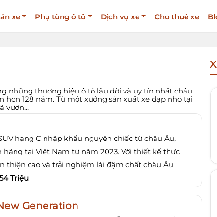
án xe
Phụ tùng ô tô
Dịch vụ xe
Cho thuê xe
Bl
X
g những thương hiệu ô tô lâu đời và uy tín nhất châu
riển hơn 128 năm. Từ một xưởng sản xuất xe đạp nhỏ tại
 vươn...
SUV hạng C nhập khẩu nguyên chiếc từ châu Âu,
 hãng tại Việt Nam từ năm 2023. Với thiết kế thực
n thiện cao và trải nghiệm lái đậm chất châu Âu
54 Triệu
New Generation