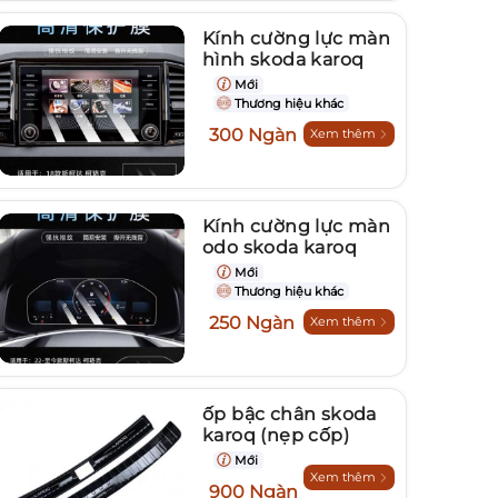
Kính cường lực màn
hình skoda karoq
Mới
Thương hiệu khác
300 Ngàn
Xem thêm
Kính cường lực màn
odo skoda karoq
Mới
Thương hiệu khác
250 Ngàn
Xem thêm
ốp bậc chân skoda
karoq (nẹp cốp)
Mới
Xem thêm
900 Ngàn