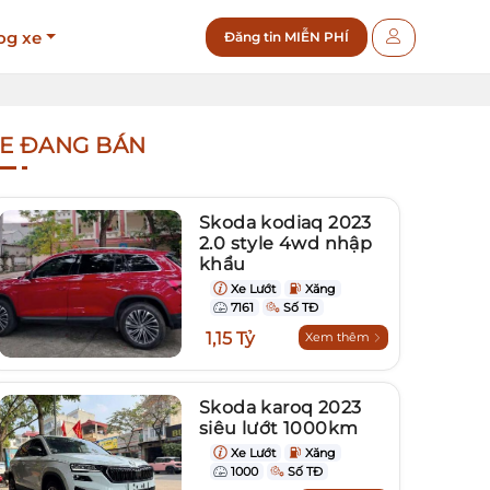
og xe
Đăng tin MIỄN PHÍ
E ĐANG BÁN
Skoda kodiaq 2023
2.0 style 4wd nhập
khẩu
Xe Lướt
Xăng
7161
Số TĐ
1,15 Tỷ
Xem thêm
Skoda karoq 2023
siêu lướt 1000km
Xe Lướt
Xăng
1000
Số TĐ