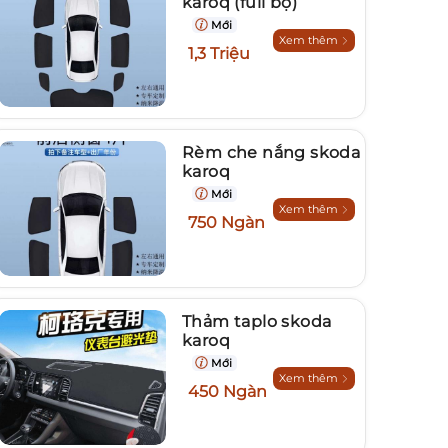
karoq (full bộ)
Mới
Xem thêm
1,3 Triệu
Rèm che nắng skoda
karoq
Mới
Xem thêm
750 Ngàn
Thảm taplo skoda
karoq
Mới
Xem thêm
450 Ngàn