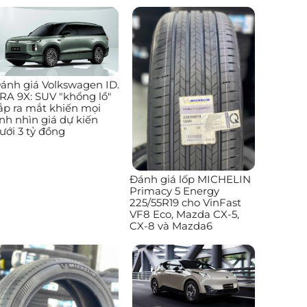
ánh giá Volkswagen ID.
RA 9X: SUV "khổng lồ"
ắp ra mắt khiến mọi
nh nhìn giá dự kiến
ưới 3 tỷ đồng
Đánh giá lốp MICHELIN
Primacy 5 Energy
225/55R19 cho VinFast
VF8 Eco, Mazda CX-5,
CX-8 và Mazda6