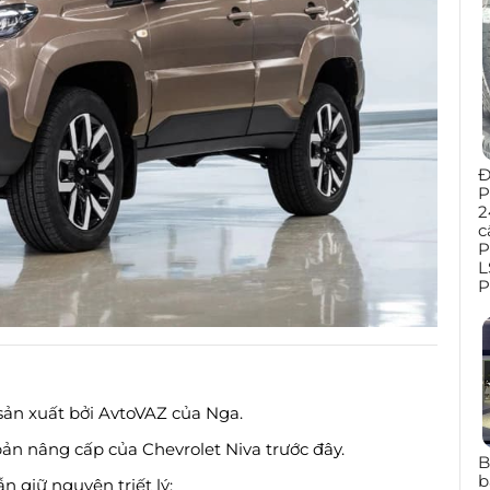
Đ
P
2
c
P
L
P
sản xuất bởi AvtoVAZ của Nga.
bản nâng cấp của Chevrolet Niva trước đây.
B
b
ẫn giữ nguyên triết lý: