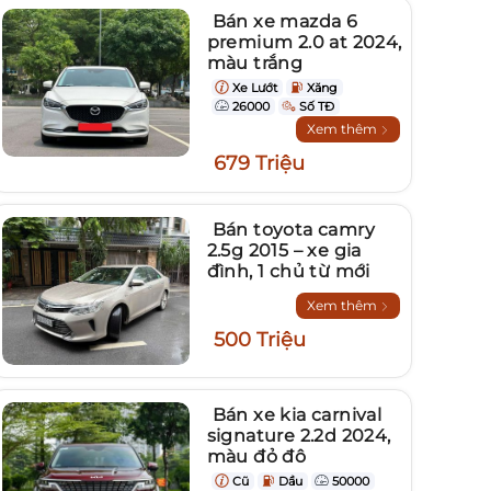
Bán xe mazda 6
premium 2.0 at 2024,
màu trắng
Xe Lướt
Xăng
26000
Số TĐ
Xem thêm
679 Triệu
Bán toyota camry
2.5g 2015 – xe gia
đình, 1 chủ từ mới
Xem thêm
500 Triệu
Bán xe kia carnival
signature 2.2d 2024,
màu đỏ đô
Cũ
Dầu
50000