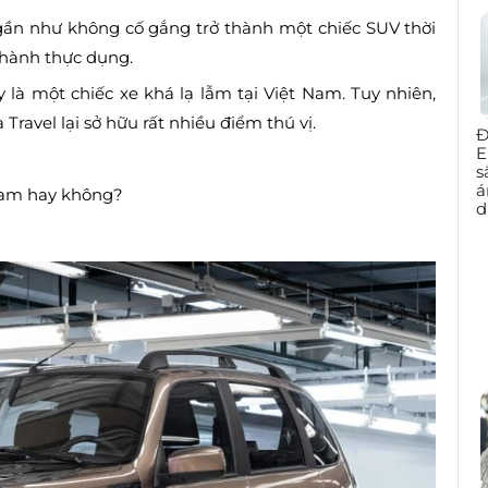
 gần như không cố gắng trở thành một chiếc SUV thời
 hành thực dụng.
 là một chiếc xe khá lạ lẫm tại Việt Nam. Tuy nhiên,
ravel lại sở hữu rất nhiều điểm thú vị.
Đ
E
s
á
 Nam hay không?
d