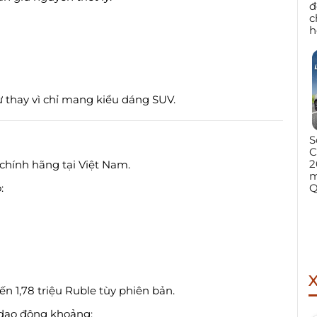
đ
c
h
sự thay vì chỉ mang kiểu dáng SUV.
S
C
2
chính hãng tại Việt Nam.
m
:
Q
ến 1,78 triệu Ruble tùy phiên bản.
 dao động khoảng: