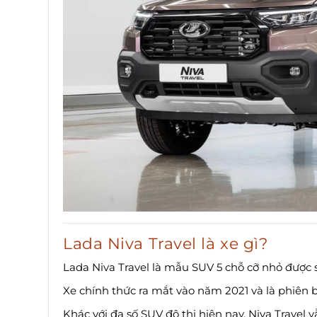
Lada Niva Travel là xe gì?
Lada Niva Travel là mẫu SUV 5 chỗ cỡ nhỏ được 
Xe chính thức ra mắt vào năm 2021 và là phiên 
Khác với đa số SUV đô thị hiện nay, Niva Travel v