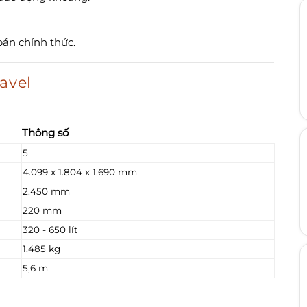
bán chính thức.
avel
Thông số
5
4.099 x 1.804 x 1.690 mm
2.450 mm
220 mm
320 - 650 lít
1.485 kg
5,6 m