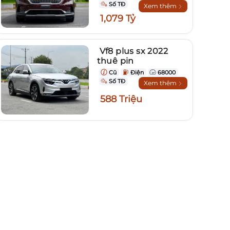
Số TĐ
Xem thêm
1,079 Tỷ
Vf8 plus sx 2022
thuê pin
Cũ
Điện
68000
Số TĐ
Xem thêm
588 Triệu