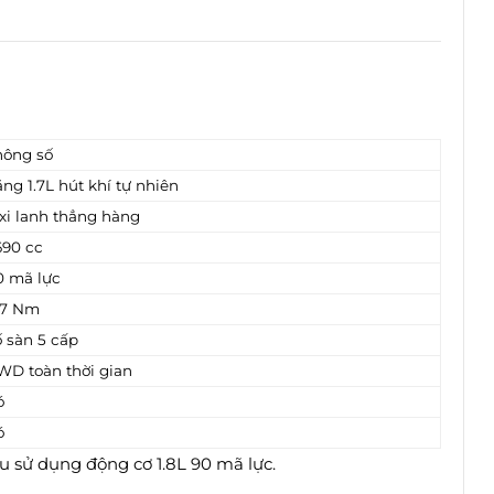
hông số
ng 1.7L hút khí tự nhiên
 xi lanh thẳng hàng
690 cc
0 mã lực
27 Nm
ố sàn 5 cấp
WD toàn thời gian
ó
ó
 sử dụng động cơ 1.8L 90 mã lực.