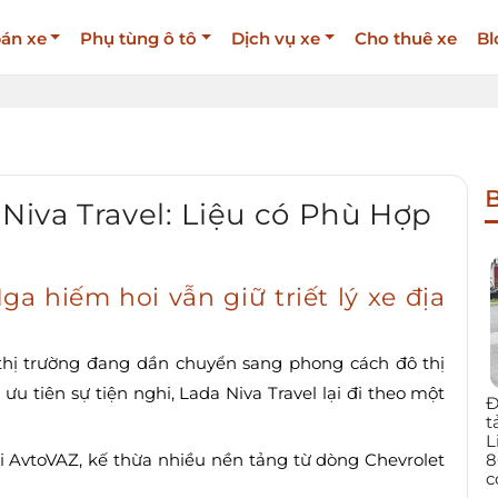
án xe
Phụ tùng ô tô
Dịch vụ xe
Cho thuê xe
Bl
B
 Niva Travel: Liệu có Phù Hợp
a hiếm hoi vẫn giữ triết lý xe địa
thị trường đang dần chuyển sang phong cách đô thị
u tiên sự tiện nghi, Lada Niva Travel lại đi theo một
Đ
t
L
8
i AvtoVAZ, kế thừa nhiều nền tảng từ dòng Chevrolet
c