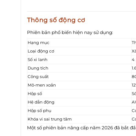
Thông số động cơ
Phiên bản phổ biến hiện nay sử dụng:
Hạng mục
T
Loại động cơ
Xă
Số xi lanh
4
Dung tích
1.
Công suất
8
Mô-men xoắn
1
Hộp số
S
Hệ dẫn động
A
Hộp số phụ
C
Khóa vi sai trung tâm
C
Một số phiên bản nâng cấp năm 2026 đã bắt đầu