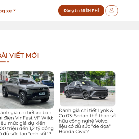
og xe
Đăng tin MIỄN PHÍ
ÀI VIẾT MỚI
Đánh giá chi tiết Lynk &
ánh giá chi tiết xe bán
Co 03: Sedan thể thao sở
ải điện VinFast VF Wild:
hữu công nghệ Volvo,
iệu mức giá dự kiến
liệu có đủ sức "đe dọa"
00 triệu đến 1,2 tỷ đồng
Honda Civic?
ó đủ sức tạo "cơn sốt"?