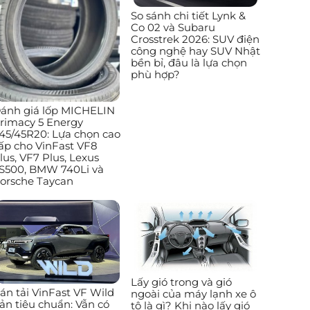
So sánh chi tiết Lynk &
Co 02 và Subaru
Crosstrek 2026: SUV điện
công nghệ hay SUV Nhật
bền bỉ, đâu là lựa chọn
phù hợp?
ánh giá lốp MICHELIN
rimacy 5 Energy
45/45R20: Lựa chọn cao
ấp cho VinFast VF8
lus, VF7 Plus, Lexus
S500, BMW 740Li và
orsche Taycan
Lấy gió trong và gió
án tải VinFast VF Wild
ngoài của máy lạnh xe ô
ản tiêu chuẩn: Vẫn có
tô là gì? Khi nào lấy gió