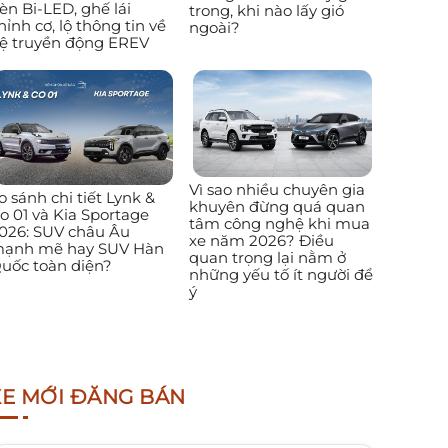
èn Bi-LED, ghế lái
trong, khi nào lấy gió
hỉnh cơ, lộ thông tin về
ngoài?
ệ truyền động EREV
Vì sao nhiều chuyên gia
o sánh chi tiết Lynk &
khuyên đừng quá quan
o 01 và Kia Sportage
tâm công nghệ khi mua
026: SUV châu Âu
xe năm 2026? Điều
ạnh mẽ hay SUV Hàn
quan trọng lại nằm ở
uốc toàn diện?
những yếu tố ít người để
ý
XE MỚI ĐĂNG BÁN