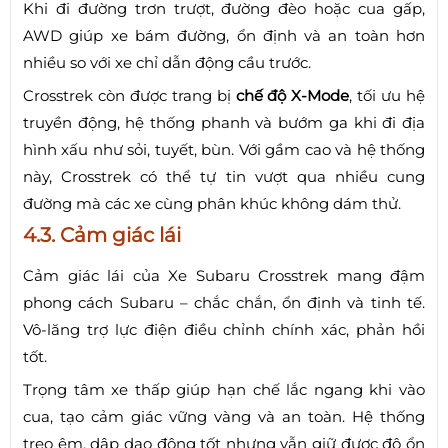
Khi đi đường trơn trượt, đường đèo hoặc cua gấp,
AWD giúp xe bám đường, ổn định và an toàn hơn
nhiều so với xe chỉ dẫn động cầu trước.
Crosstrek còn được trang bị
chế độ X-Mode
, tối ưu hệ
truyền động, hệ thống phanh và bướm ga khi đi địa
hình xấu như sỏi, tuyết, bùn. Với gầm cao và hệ thống
này, Crosstrek có thể tự tin vượt qua nhiều cung
đường mà các xe cùng phân khúc không dám thử.
4.3. Cảm giác lái
Cảm giác lái của Xe Subaru Crosstrek mang đậm
phong cách Subaru – chắc chắn, ổn định và tinh tế.
Vô-lăng trợ lực điện điều chỉnh chính xác, phản hồi
tốt.
Trọng tâm xe thấp giúp hạn chế lắc ngang khi vào
cua, tạo cảm giác vững vàng và an toàn. Hệ thống
treo êm, dập dao động tốt nhưng vẫn giữ được độ ổn