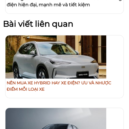
điện hiện đại, mạnh mẽ và tiết kiệm
Bài viết liên quan
NÊN MUA XE HYBRID HAY XE ĐIỆN? ƯU VÀ NHƯỢC
ĐIỂM MỖI LOẠI XE