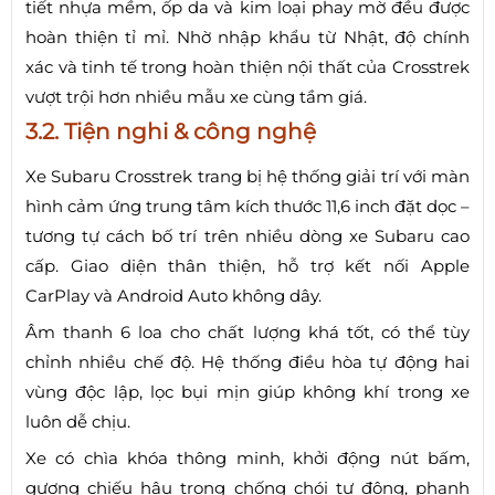
tiết nhựa mềm, ốp da và kim loại phay mờ đều được
hoàn thiện tỉ mỉ. Nhờ nhập khẩu từ Nhật, độ chính
xác và tinh tế trong hoàn thiện nội thất của Crosstrek
vượt trội hơn nhiều mẫu xe cùng tầm giá.
3.2. Tiện nghi & công nghệ
Xe Subaru Crosstrek trang bị hệ thống giải trí với màn
hình cảm ứng trung tâm kích thước 11,6 inch đặt dọc –
tương tự cách bố trí trên nhiều dòng xe Subaru cao
cấp. Giao diện thân thiện, hỗ trợ kết nối Apple
CarPlay và Android Auto không dây.
Âm thanh 6 loa cho chất lượng khá tốt, có thể tùy
chỉnh nhiều chế độ. Hệ thống điều hòa tự động hai
vùng độc lập, lọc bụi mịn giúp không khí trong xe
luôn dễ chịu.
Xe có chìa khóa thông minh, khởi động nút bấm,
gương chiếu hậu trong chống chói tự động, phanh