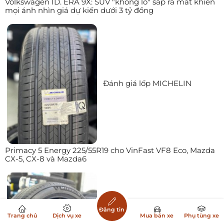
Volkswagen ID. ERA 9X: SUV "khổng lồ" sắp ra mắt khiến
mọi ánh nhìn giá dự kiến dưới 3 tỷ đồng
Đánh giá lốp MICHELIN
Primacy 5 Energy 225/55R19 cho VinFast VF8 Eco, Mazda
CX-5, CX-8 và Mazda6
Đăng tin
Trang chủ
Dịch vụ xe
Mua bán xe
Phụ tùng xe