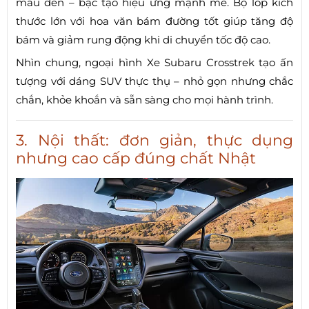
màu đen – bạc tạo hiệu ứng mạnh mẽ. Bộ lốp kích
thước lớn với hoa văn bám đường tốt giúp tăng độ
bám và giảm rung động khi di chuyển tốc độ cao.
Nhìn chung, ngoại hình Xe Subaru Crosstrek tạo ấn
tượng với dáng SUV thực thụ – nhỏ gọn nhưng chắc
chắn, khỏe khoắn và sẵn sàng cho mọi hành trình.
3. Nội thất: đơn giản, thực dụng
nhưng cao cấp đúng chất Nhật