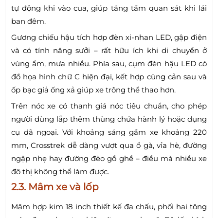
tự động khi vào cua, giúp tăng tầm quan sát khi lái
ban đêm.
Gương chiếu hậu tích hợp đèn xi-nhan LED, gập điện
và có tính năng sưởi – rất hữu ích khi di chuyển ở
vùng ẩm, mưa nhiều. Phía sau, cụm đèn hậu LED có
đồ họa hình chữ C hiện đại, kết hợp cùng cản sau và
ốp bạc giả ống xả giúp xe trông thể thao hơn.
Trên nóc xe có thanh giá nóc tiêu chuẩn, cho phép
người dùng lắp thêm thùng chứa hành lý hoặc dụng
cụ dã ngoại. Với khoảng sáng gầm xe khoảng 220
mm, Crosstrek dễ dàng vượt qua ổ gà, vỉa hè, đường
ngập nhẹ hay đường đèo gồ ghề – điều mà nhiều xe
đô thị không thể làm được.
2.3. Mâm xe và lốp
Mâm hợp kim 18 inch thiết kế đa chấu, phối hai tông