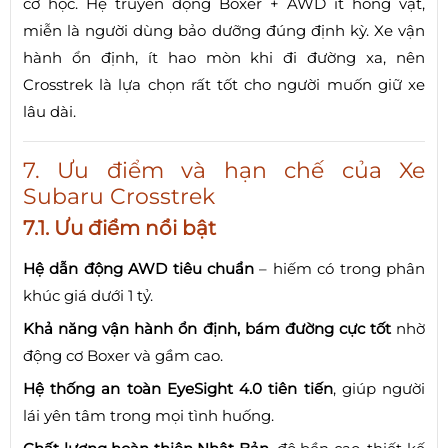
cơ học. Hệ truyền động Boxer + AWD ít hỏng vặt,
miễn là người dùng bảo dưỡng đúng định kỳ. Xe vận
hành ổn định, ít hao mòn khi đi đường xa, nên
Crosstrek là lựa chọn rất tốt cho người muốn giữ xe
lâu dài.
7. Ưu điểm và hạn chế của Xe
Subaru Crosstrek
7.1. Ưu điểm nổi bật
Hệ dẫn động AWD tiêu chuẩn
– hiếm có trong phân
khúc giá dưới 1 tỷ.
Khả năng vận hành ổn định, bám đường cực tốt
nhờ
động cơ Boxer và gầm cao.
Hệ thống an toàn EyeSight 4.0 tiên tiến
, giúp người
lái yên tâm trong mọi tình huống.