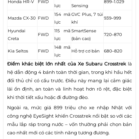
Honda HR-V
FWD
899–1.029
lực
Sensing
154 mã
GVC Plus, 7 túi
Mazda CX-30
FWD
939–999
lực
khí
Hyundai
115 mã
SmartSense
FWD
720–870
Creta
lực
(bản cao)
148 mã
Kia Seltos
FWD
Hỗ trợ cơ bản
680–820
lực
Điểm khác biệt lớn nhất của Xe Subaru Crosstrek
là
hệ dẫn động 4 bánh toàn thời gian, trong khi hầu hết
đối thủ chỉ có cầu trước. Điều này mang lại cảm giác
lái ổn định, an toàn và linh hoạt hơn rõ rệt, đặc biệt
khi thời tiết xấu hoặc đi đường đèo.
Ngoài ra, mức giá 899 triệu cho xe nhập Nhật với
công nghệ EyeSight khiến Crosstrek nổi bật so với các
mẫu lắp ráp trong nước – vốn thường phải chọn bản
cao nhất mới có các tính năng tương đương.