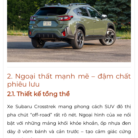
2. Ngoại thất mạnh mẽ – đậm chất
phiêu lưu
2.1. Thiết kế tổng thể
Xe Subaru Crosstrek mang phong cách SUV đô thị
pha chút “off-road” rất rõ nét. Ngoại hình của xe nổi
bật với những mảng khối khỏe khoắn, ốp nhựa đen
dày ở vòm bánh và cản trước – tạo cảm giác cứng