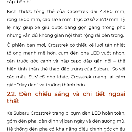
cáp, bền bỉ.
Kích thước tổng thể của Crosstrek dài 4.480 mm,
rộng 1.800 mm, cao 1.575 mm, trục cơ sở 2.670 mm. Tỷ
lệ này giúp xe giữ được dáng gọn gàng trong phố
nhưng vẫn đủ không gian nội thất rộng rãi bên trong.
Ở phiên bản mới, Crosstrek có thiết kế lưới tản nhiệt
tổ ong mạnh mẽ hơn, cụm đèn pha LED vuốt nhọn,
cản trước góc cạnh và nắp capo dập gân nổi – thể
hiện tinh thần thể thao đặc trưng của Subaru. So với
các mẫu SUV cỡ nhỏ khác, Crosstrek mang lại cảm
giác “dày dạn” và trưởng thành hơn.
2.2. Đèn chiếu sáng và chi tiết ngoại
thất
Xe Subaru Crosstrek trang bị cụm đèn LED hoàn toàn,
gồm đèn pha, đèn định vị ban ngày và đèn sương mù.
Hệ thống đèn pha có khả năng điều chỉnh góc chiếu