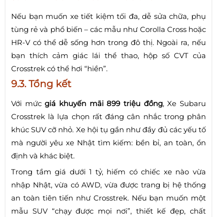
Nếu bạn muốn xe tiết kiệm tối đa, dễ sửa chữa, phụ
tùng rẻ và phổ biến – các mẫu như Corolla Cross hoặc
HR-V có thể dễ sống hơn trong đô thị. Ngoài ra, nếu
bạn thích cảm giác lái thể thao, hộp số CVT của
Crosstrek có thể hơi “hiền”.
9.3. Tổng kết
Với mức
giá khuyến mãi 899 triệu đồng
, Xe Subaru
Crosstrek là lựa chọn rất đáng cân nhắc trong phân
khúc SUV cỡ nhỏ. Xe hội tụ gần như đầy đủ các yếu tố
mà người yêu xe Nhật tìm kiếm: bền bỉ, an toàn, ổn
định và khác biệt.
Trong tầm giá dưới 1 tỷ, hiếm có chiếc xe nào vừa
nhập Nhật, vừa có AWD, vừa được trang bị hệ thống
an toàn tiên tiến như Crosstrek. Nếu bạn muốn một
mẫu SUV “chạy được mọi nơi”, thiết kế đẹp, chất