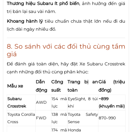
Thương hiệu Subaru ít phổ biến
, ảnh hưởng đến giá
trị bán lại sau vài năm.
Khoang hành lý
tiêu chuẩn chưa thật lớn nếu đi du
lịch dài ngày nhiều đồ.
8. So sánh với các đối thủ cùng tầm
giá
Để đánh giá toàn diện, hãy đặt Xe Subaru Crosstrek
cạnh những đối thủ cùng phân khúc:
Dẫn
Công
Trang bị an
Giá (triệu
Mẫu xe
động
suất
toàn
đồng)
Subaru
154 mã
EyeSight, 8 túi
~899
AWD
Crosstrek
lực
khí
(khuyến mãi)
Toyota Corolla
138 mã
Toyota Safety
FWD
870–990
Cross
lực
Sense
174 mã
Honda