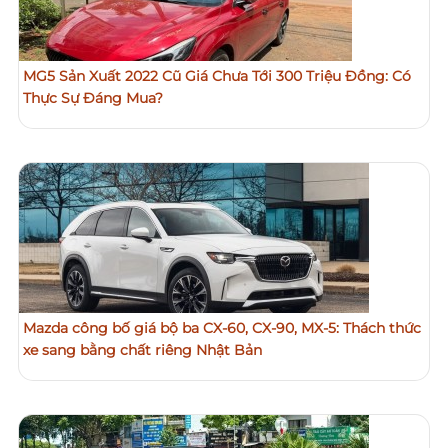
MG5 Sản Xuất 2022 Cũ Giá Chưa Tới 300 Triệu Đồng: Có
Thực Sự Đáng Mua?
Mazda công bố giá bộ ba CX-60, CX-90, MX-5: Thách thức
xe sang bằng chất riêng Nhật Bản