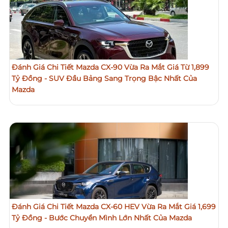
Đánh Giá Chi Tiết Mazda CX-90 Vừa Ra Mắt Giá Từ 1,899
Tỷ Đồng - SUV Đầu Bảng Sang Trọng Bậc Nhất Của
Mazda
Đánh Giá Chi Tiết Mazda CX-60 HEV Vừa Ra Mắt Giá 1,699
Tỷ Đồng - Bước Chuyển Mình Lớn Nhất Của Mazda