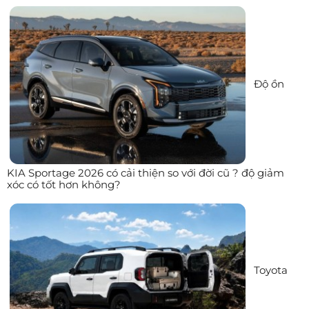
Độ ồn
KIA Sportage 2026 có cải thiện so với đời cũ ? độ giảm
xóc có tốt hơn không?
Toyota