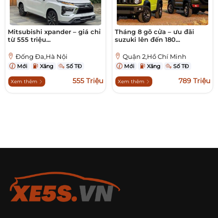
Mitsubishi xpander – giá chỉ
Tháng 8 gõ cửa – ưu đãi
từ 555 triệu...
suzuki lên đến 180...
Đống Đa,Hà Nội
Quận 2,Hồ Chí Minh
Mới
Xăng
Số TĐ
Mới
Xăng
Số TĐ
555 Triệu
789 Triệu
Xem thêm
Xem thêm