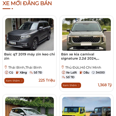
XE MỚI ĐĂNG BÁN
Baic q7 2019 máy zin keo chỉ
Bán xe kia carnival
zin
signature 2.2d 2024,...
Thái Bình,Thái Bình
Thủ Đức,Hồ Chí Minh
Cũ
Xăng
Số TĐ
Xe Lướt
Dầu
34000
Số TĐ
225 Triệu
Xem thêm
1,368 Tỷ
Xem thêm