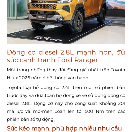
Động cơ diesel 2.8L mạnh hơn, đủ
sức cạnh tranh Ford Ranger
Một trong những thay đổi đáng giá nhất trên Toyota
Hilux 2026 nằm ở hệ thống vận hành.
Toyota loại bỏ động cơ 2.4L trên một số phiên bản
trước đây và đưa toàn bộ dòng xe về sử dụng động cơ
diesel 2.8L. Động cơ này cho công suất khoảng 201
mã lực và mô-men xoắn lên tới 500 Nm trên các
phiên bản số tự động.
Sức kéo mạnh, phù hợp nhiều nhu cầu