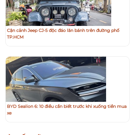
Cận cảnh Jeep CJ-5 độc đáo lăn bánh trên đường phố
TP.HCM
BYD Sealion 6: 10 điều cần biết trước khi xuống tiền mua
xe