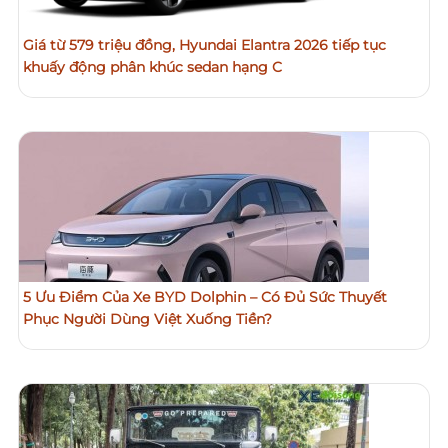
Giá từ 579 triệu đồng, Hyundai Elantra 2026 tiếp tục
khuấy động phân khúc sedan hạng C
5 Ưu Điểm Của Xe BYD Dolphin – Có Đủ Sức Thuyết
Phục Người Dùng Việt Xuống Tiền?