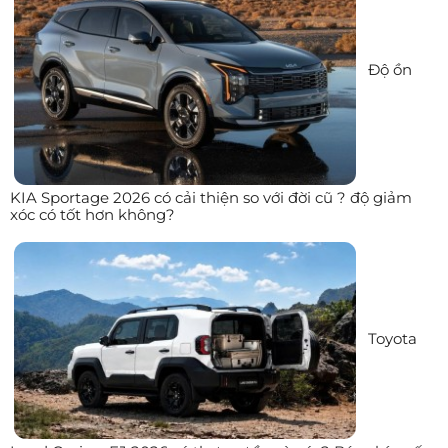
Độ ồn
KIA Sportage 2026 có cải thiện so với đời cũ ? độ giảm
xóc có tốt hơn không?
Toyota