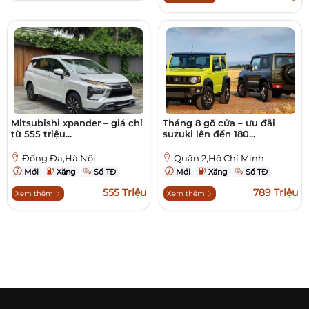
Mitsubishi xpander – giá chỉ
Tháng 8 gõ cửa – ưu đãi
từ 555 triệu...
suzuki lên đến 180...
Đống Đa,Hà Nội
Quận 2,Hồ Chí Minh
Mới
Xăng
Số TĐ
Mới
Xăng
Số TĐ
555 Triệu
789 Triệu
Xem thêm
Xem thêm