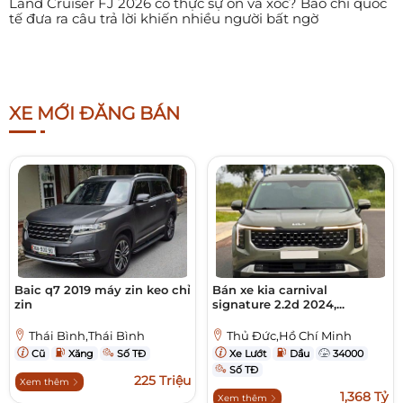
Land Cruiser FJ 2026 có thực sự ồn và xóc? Báo chí quốc
tế đưa ra câu trả lời khiến nhiều người bất ngờ
XE MỚI ĐĂNG BÁN
Baic q7 2019 máy zin keo chỉ
Bán xe kia carnival
zin
signature 2.2d 2024,...
Thái Bình,Thái Bình
Thủ Đức,Hồ Chí Minh
Cũ
Xăng
Số TĐ
Xe Lướt
Dầu
34000
Số TĐ
225 Triệu
Xem thêm
1,368 Tỷ
Xem thêm