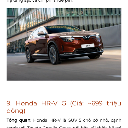
hạ tầng sạc và chi phí thuê pin.
9. Honda HR-V G (Giá: ~699 triệu
đồng)
Tổng quan
: Honda HR-V là SUV 5 chỗ cỡ nhỏ, cạnh
tranh với Toyota Corolla Cross, nổi bật với thiết kế trẻ