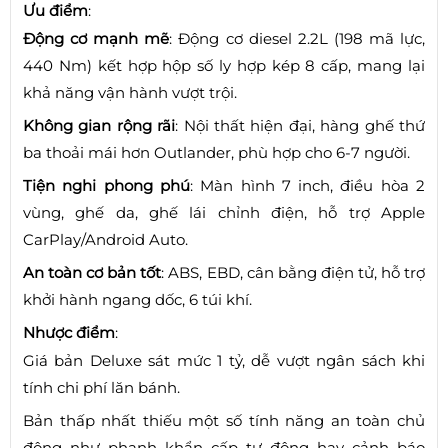
Ưu điểm
:
Động cơ mạnh mẽ
: Động cơ diesel 2.2L (198 mã lực,
440 Nm) kết hợp hộp số ly hợp kép 8 cấp, mang lại
khả năng vận hành vượt trội.
Không gian rộng rãi
: Nội thất hiện đại, hàng ghế thứ
ba thoải mái hơn Outlander, phù hợp cho 6-7 người.
Tiện nghi phong phú
: Màn hình 7 inch, điều hòa 2
vùng, ghế da, ghế lái chỉnh điện, hỗ trợ Apple
CarPlay/Android Auto.
An toàn cơ bản tốt
: ABS, EBD, cân bằng điện tử, hỗ trợ
khởi hành ngang dốc, 6 túi khí.
Nhược điểm
:
Giá bản Deluxe sát mức 1 tỷ, dễ vượt ngân sách khi
tính chi phí lăn bánh.
Bản thấp nhất thiếu một số tính năng an toàn chủ
động như phanh khẩn cấp tự động hay cảnh báo