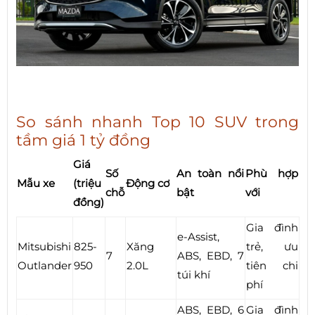
So sánh nhanh Top 10 SUV trong
tầm giá 1 tỷ đồng
Giá
Số
An toàn nổi
Phù hợp
Mẫu xe
(triệu
Động cơ
chỗ
bật
với
đồng)
Gia đình
e-Assist,
Mitsubishi
825-
Xăng
trẻ, ưu
7
ABS, EBD, 7
Outlander
950
2.0L
tiên chi
túi khí
phí
ABS, EBD, 6
Gia đình