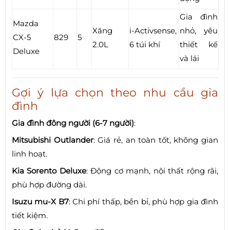
Gia đình
Mazda
Xăng
i-Activsense,
nhỏ, yêu
CX-5
829
5
2.0L
6 túi khí
thiết kế
Deluxe
và lái
Gợi ý lựa chọn theo nhu cầu gia
đình
Gia đình đông người (6-7 người)
:
Mitsubishi Outlander
: Giá rẻ, an toàn tốt, không gian
linh hoạt.
Kia Sorento Deluxe
: Động cơ mạnh, nội thất rộng rãi,
phù hợp đường dài.
Isuzu mu-X B7
: Chi phí thấp, bền bỉ, phù hợp gia đình
tiết kiệm.