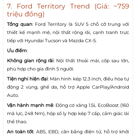
7. Ford Territory Trend (Giá: ~759
triệu đồng)
Tổng quan
: Ford Territory là SUV 5 chỗ cỡ trung với
thiết kế mạnh mẽ, nội thất rộng rãi, cạnh tranh trực
tiếp với Hyundai Tucson và Mazda CX-5.
Ưu điểm
:
Không gian rộng rãi
: Nội thất thoải mái, cốp sau lớn,
phù hợp cho gia đình 5 người.
Tiện nghi hiện đại
: Màn hình kép 12.3 inch, điều hòa tự
động 2 vùng, ghế da, hỗ trợ Apple CarPlay/Android
Auto.
Vận hành mạnh mẽ
: Động cơ xăng 1.5L EcoBoost (160
mã lực, 248 Nm), hộp số ly hợp kép 7 cấp, cảm giác lái
thể thao.
An toàn tốt
: ABS, EBD, cân bằng điện tử, hỗ trợ khởi