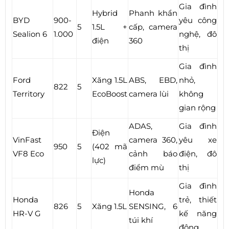
Gia đình
Hybrid
Phanh khẩn
BYD
900-
yêu công
5
1.5L +
cấp, camera
Sealion 6
1.000
nghệ, đô
điện
360
thị
Gia đình
Ford
Xăng 1.5L
ABS, EBD,
nhỏ,
822
5
Territory
EcoBoost
camera lùi
không
gian rộng
ADAS,
Gia đình
Điện
VinFast
camera 360,
yêu xe
950
5
(402 mã
VF8 Eco
cảnh báo
điện, đô
lực)
điểm mù
thị
Gia đình
Honda
Honda
trẻ, thiết
826
5
Xăng 1.5L
SENSING, 6
HR-V G
kế năng
túi khí
động