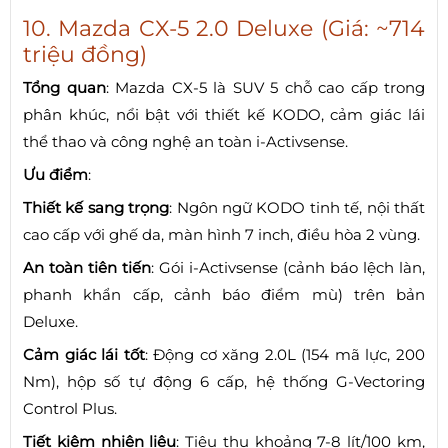
10. Mazda CX-5 2.0 Deluxe (Giá: ~714
triệu đồng)
Tổng quan
: Mazda CX-5 là SUV 5 chỗ cao cấp trong
phân khúc, nổi bật với thiết kế KODO, cảm giác lái
thể thao và công nghệ an toàn i-Activsense.
Ưu điểm
:
Thiết kế sang trọng
: Ngôn ngữ KODO tinh tế, nội thất
cao cấp với ghế da, màn hình 7 inch, điều hòa 2 vùng.
An toàn tiên tiến
: Gói i-Activsense (cảnh báo lệch làn,
phanh khẩn cấp, cảnh báo điểm mù) trên bản
Deluxe.
Cảm giác lái tốt
: Động cơ xăng 2.0L (154 mã lực, 200
Nm), hộp số tự động 6 cấp, hệ thống G-Vectoring
Control Plus.
Tiết kiệm nhiên liệu
: Tiêu thụ khoảng 7-8 lít/100 km,