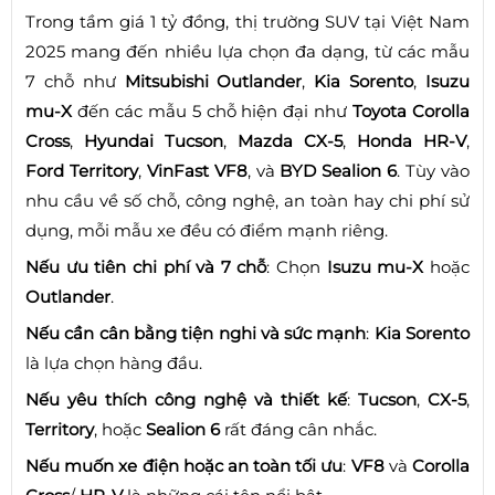
Trong tầm giá 1 tỷ đồng, thị trường SUV tại Việt Nam
2025 mang đến nhiều lựa chọn đa dạng, từ các mẫu
7 chỗ như
Mitsubishi Outlander
,
Kia Sorento
,
Isuzu
mu-X
đến các mẫu 5 chỗ hiện đại như
Toyota Corolla
Cross
,
Hyundai Tucson
,
Mazda CX-5
,
Honda HR-V
,
Ford Territory
,
VinFast VF8
, và
BYD Sealion 6
. Tùy vào
nhu cầu về số chỗ, công nghệ, an toàn hay chi phí sử
dụng, mỗi mẫu xe đều có điểm mạnh riêng.
Nếu ưu tiên chi phí và 7 chỗ
: Chọn
Isuzu mu-X
hoặc
Outlander
.
Nếu cần cân bằng tiện nghi và sức mạnh
:
Kia Sorento
là lựa chọn hàng đầu.
Nếu yêu thích công nghệ và thiết kế
:
Tucson
,
CX-5
,
Territory
, hoặc
Sealion 6
rất đáng cân nhắc.
Nếu muốn xe điện hoặc an toàn tối ưu
:
VF8
và
Corolla