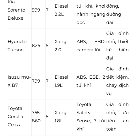
Kia
Diesel
túi khí, khởi
đông,
Sorento
999
7
2.2L
hành ngang
đường
Deluxe
dốc
dài
Gia đình
Hyundai
Xăng
ABS, EBD,
nhỏ, thiết
825
5
Tucson
2.0L
camera lùi
kế hiện
đại
Gia đình
Isuzu mu-
Diesel
ABS, EBD, 2
tiết kiệm,
799
7
X B7
1.9L
túi khí
chạy dịch
vụ
Toyota
Gia đình
Toyota
755-
Xăng
Safety
nhỏ, ưu
Corolla
5
860
1.8L
Sense, 7 túi
tiên an
Cross
khí
toàn