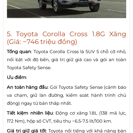
5. Toyota Corolla Cross 1.8G Xăng
(Giá: ~746 triệu đồng)
Tổng quan
: Toyota Corolla Cross là SUV 5 chỗ cỡ nhỏ,
nổi bật với độ bền, giá trị giữ giá cao và gói an toàn
Toyota Safety Sense.
Ưu điểm
:
An toàn hàng đầu
: Gói Toyota Safety Sense (cảnh báo
va chạm, giữ làn đường, kiểm soát hành trình chủ
động) ngay từ bản thấp nhất.
Tiết kiệm nhiên liệu
: Động cơ xăng 1.8L (138 mã lực,
172 Nm), hộp số CVT, tiêu thụ ~6.5-7.5 lít/100 km.
Giá trị giữ giá tốt
: Toyota nổi tiếng với khả năng bán