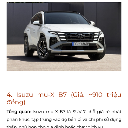
4. Isuzu mu-X B7 (Giá: ~910 triệu
đồng)
Tổng quan
: Isuzu mu-X B7 là SUV 7 chỗ giá rẻ nhất
phân khúc, tập trung vào độ bền bỉ và chi phí sử dụng
thấp, phù hợp cho gia đình hoặc chạy dịch vụ.