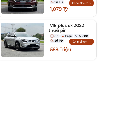
Số TĐ
Xem thêm
1,079 Tỷ
Vf8 plus sx 2022
thuê pin
Cũ
Điện
68000
Số TĐ
Xem thêm
588 Triệu