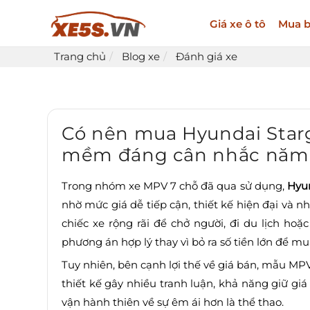
Giá xe ô tô
Mua b
Trang chủ
Blog xe
Đánh giá xe
Có nên mua Hyundai Starg
mềm đáng cân nhắc năm
Trong nhóm xe MPV 7 chỗ đã qua sử dụng,
Hyun
nhờ mức giá dễ tiếp cận, thiết kế hiện đại và nh
chiếc xe rộng rãi để chở người, đi du lịch ho
phương án hợp lý thay vì bỏ ra số tiền lớn để mu
Tuy nhiên, bên cạnh lợi thế về giá bán, mẫu M
thiết kế gây nhiều tranh luận, khả năng giữ g
vận hành thiên về sự êm ái hơn là thể thao.