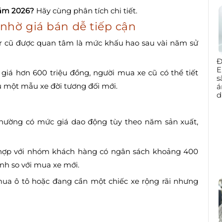
năm 2026?
Hãy cùng phân tích chi tiết.
nhờ giá bán dễ tiếp cận
er cũ được quan tâm là mức khấu hao sau vài năm sử
Đ
E
giá hơn 600 triệu đồng, người mua xe cũ có thể tiết
s
 một mẫu xe đời tương đối mới.
á
d
thường có mức giá dao động tùy theo năm sản xuất,
 hợp với nhóm khách hàng có ngân sách khoảng 400
ính so với mua xe mới.
 mua ô tô hoặc đang cần một chiếc xe rộng rãi nhưng