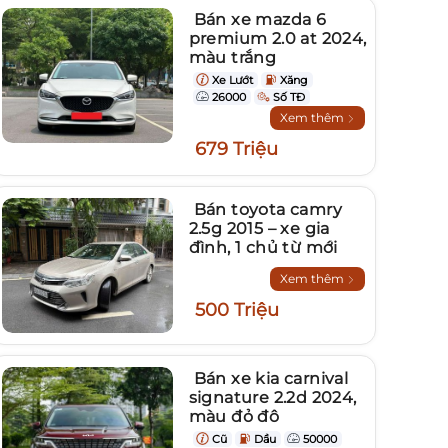
Bán xe mazda 6
premium 2.0 at 2024,
màu trắng
Xe Lướt
Xăng
26000
Số TĐ
Xem thêm
679 Triệu
Bán toyota camry
2.5g 2015 – xe gia
đình, 1 chủ từ mới
Xem thêm
500 Triệu
Bán xe kia carnival
signature 2.2d 2024,
màu đỏ đô
Cũ
Dầu
50000