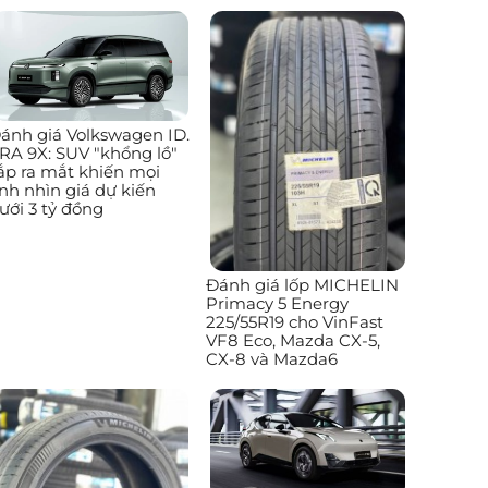
ánh giá Volkswagen ID.
RA 9X: SUV "khổng lồ"
ắp ra mắt khiến mọi
nh nhìn giá dự kiến
ưới 3 tỷ đồng
Đánh giá lốp MICHELIN
Primacy 5 Energy
225/55R19 cho VinFast
VF8 Eco, Mazda CX-5,
CX-8 và Mazda6