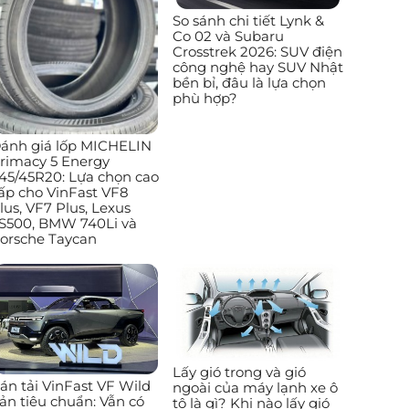
So sánh chi tiết Lynk &
Co 02 và Subaru
Crosstrek 2026: SUV điện
công nghệ hay SUV Nhật
bền bỉ, đâu là lựa chọn
phù hợp?
ánh giá lốp MICHELIN
rimacy 5 Energy
45/45R20: Lựa chọn cao
ấp cho VinFast VF8
lus, VF7 Plus, Lexus
S500, BMW 740Li và
orsche Taycan
Lấy gió trong và gió
án tải VinFast VF Wild
ngoài của máy lạnh xe ô
ản tiêu chuẩn: Vẫn có
tô là gì? Khi nào lấy gió