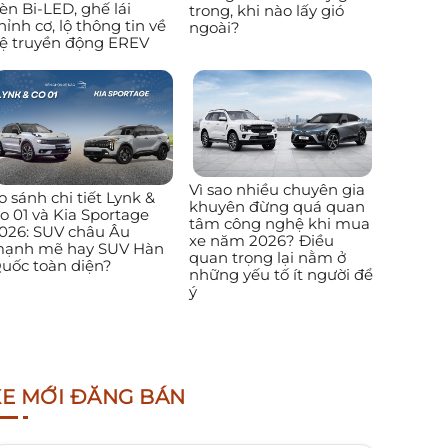
èn Bi-LED, ghế lái
trong, khi nào lấy gió
hỉnh cơ, lộ thông tin về
ngoài?
ệ truyền động EREV
Vì sao nhiều chuyên gia
o sánh chi tiết Lynk &
khuyên đừng quá quan
o 01 và Kia Sportage
tâm công nghệ khi mua
026: SUV châu Âu
xe năm 2026? Điều
ạnh mẽ hay SUV Hàn
quan trọng lại nằm ở
uốc toàn diện?
những yếu tố ít người để
ý
XE MỚI ĐĂNG BÁN