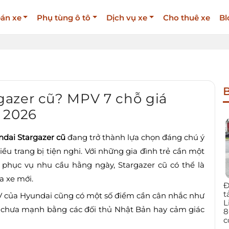
án xe
Phụ tùng ô tô
Dịch vụ xe
Cho thuê xe
Bl
B
azer cũ? MPV 7 chỗ giá
 2026
dai Stargazer cũ
đang trở thành lựa chọn đáng chú ý
iều trang bị tiện nghi. Với những gia đình trẻ cần một
ặc phục vụ nhu cầu hằng ngày, Stargazer cũ có thể là
a xe mới.
Đ
t
PV của Hyundai cũng có một số điểm cần cân nhắc như
L
iá chưa mạnh bằng các đối thủ Nhật Bản hay cảm giác
8
c