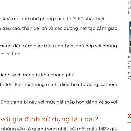
đ
c
h
nh khá mới mẻ nhờ phong cách thiết kế khác biệt.
n đầu cao, thân xe lớn và các đường nét tạo cảm giác
 mang đến cảm giác trẻ trung hơn, phù hợp với những
ó cá tính.
S
C
2
m
danh sách trang bị khá phong phú.
Q
trí lớn, kết nối thông minh, điều hòa tự động, camera
hững trang bị này với mức giá thấp hơn đáng kể so với
với gia đình sử dụng lâu dài?
là những yếu tố quan trọng nhất với một mẫu MPV gia