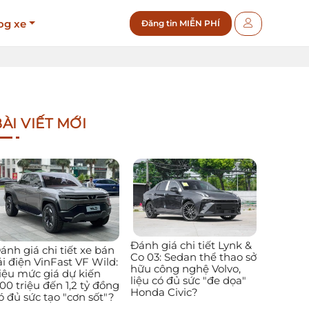
og xe
Đăng tin MIỄN PHÍ
ÀI VIẾT MỚI
Đánh giá chi tiết Lynk &
ánh giá chi tiết xe bán
Co 03: Sedan thể thao sở
ải điện VinFast VF Wild:
hữu công nghệ Volvo,
iệu mức giá dự kiến
liệu có đủ sức "đe dọa"
00 triệu đến 1,2 tỷ đồng
Honda Civic?
ó đủ sức tạo "cơn sốt"?