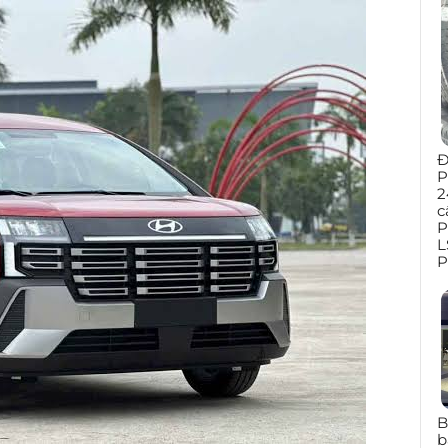
Đ
P
2
c
P
L
P
B
b