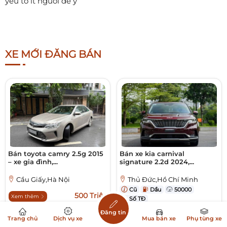
yếu tố ít người để ý
XE MỚI ĐĂNG BÁN
Bán toyota camry 2.5g 2015
Bán xe kia carnival
– xe gia đình,...
signature 2.2d 2024,...
Cầu Giấy,Hà Nội
Thủ Đức,Hồ Chí Minh
Cũ
Dầu
50000
500 Triệu
Xem thêm
Số TĐ
Đăng tin
1,079 Tỷ
Xem thêm
Trang chủ
Dịch vụ xe
Mua bán xe
Phụ tùng xe