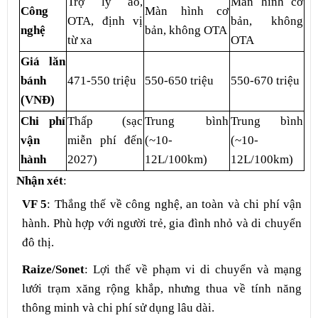
Trợ lý ảo,
Màn hình cơ
Công
Màn hình cơ
OTA, định vị
bản, không
nghệ
bản, không OTA
từ xa
OTA
Giá lăn
bánh
471-550 triệu
550-650 triệu
550-670 triệu
(VNĐ)
Chi phí
Thấp (sạc
Trung bình
Trung bình
vận
miễn phí đến
(~10-
(~10-
hành
2027)
12L/100km)
12L/100km)
Nhận xét
:
VF 5
: Thắng thế về công nghệ, an toàn và chi phí vận
hành. Phù hợp với người trẻ, gia đình nhỏ và di chuyển
đô thị.
Raize/Sonet
: Lợi thế về phạm vi di chuyển và mạng
lưới trạm xăng rộng khắp, nhưng thua về tính năng
thông minh và chi phí sử dụng lâu dài.