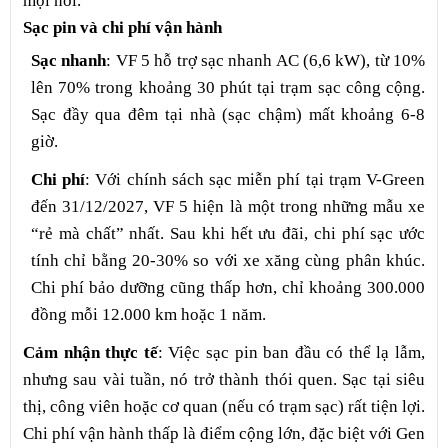
mọi nơi.
Sạc pin và chi phí vận hành
Sạc nhanh
: VF 5 hỗ trợ sạc nhanh AC (6,6 kW), từ 10%
lên 70% trong khoảng 30 phút tại trạm sạc công cộng.
Sạc đầy qua đêm tại nhà (sạc chậm) mất khoảng 6-8
giờ.
Chi phí
: Với chính sách sạc miễn phí tại trạm V-Green
đến 31/12/2027, VF 5 hiện là một trong những mẫu xe
“rẻ mà chất” nhất. Sau khi hết ưu đãi, chi phí sạc ước
tính chỉ bằng 20-30% so với xe xăng cùng phân khúc.
Chi phí bảo dưỡng cũng thấp hơn, chỉ khoảng 300.000
đồng mỗi 12.000 km hoặc 1 năm.
Cảm nhận thực tế
: Việc sạc pin ban đầu có thể lạ lẫm,
nhưng sau vài tuần, nó trở thành thói quen. Sạc tại siêu
thị, công viên hoặc cơ quan (nếu có trạm sạc) rất tiện lợi.
Chi phí vận hành thấp là điểm cộng lớn, đặc biệt với Gen