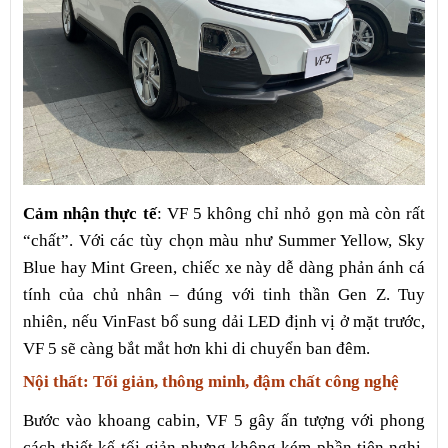
Cảm nhận thực tế
: VF 5 không chỉ nhỏ gọn mà còn rất
“chất”. Với các tùy chọn màu như Summer Yellow, Sky
Blue hay Mint Green, chiếc xe này dễ dàng phản ánh cá
tính của chủ nhân – đúng với tinh thần Gen Z. Tuy
nhiên, nếu VinFast bổ sung dải LED định vị ở mặt trước,
VF 5 sẽ càng bắt mắt hơn khi di chuyển ban đêm.
Nội thất: Tối giản, thông minh, đậm chất công nghệ
Bước vào khoang cabin, VF 5 gây ấn tượng với phong
cách thiết kế tối giản nhưng không kém phần tiện nghi.