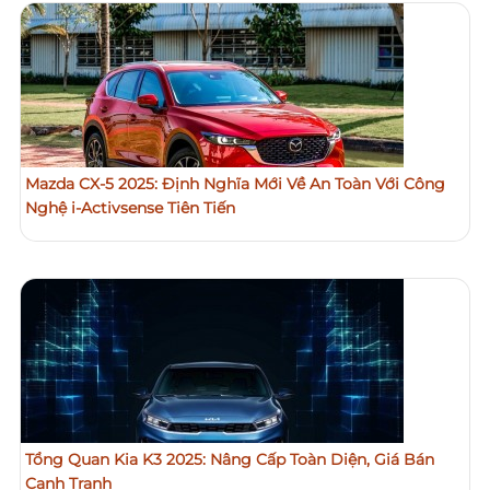
Mazda CX-5 2025: Định Nghĩa Mới Về An Toàn Với Công
Nghệ i-Activsense Tiên Tiến
Tổng Quan Kia K3 2025: Nâng Cấp Toàn Diện, Giá Bán
Cạnh Tranh