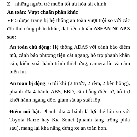
Z – những người trẻ muốn tối ưu hóa tài chính.
An toàn: Vượt chuẩn phân khúc
VF 5 được trang bị hệ thống an toàn vượt trội so với các
đối thủ cùng phân khúc, đạt tiêu chuẩn
ASEAN NCAP 3
sao
:
An toàn chủ động
: Hệ thống ADAS với cảnh báo điểm
mù, cảnh báo phương tiện cắt ngang, hỗ trợ phanh khẩn
cấp, kiểm soát hành trình thích ứng, camera lùi và cảm
biến lùi.
An toàn bị động
: 6 túi khí (2 trước, 2 rèm, 2 bên hông),
phanh đĩa 4 bánh, ABS, EBD, cân bằng điện tử, hỗ trợ
khởi hành ngang dốc, giám sát áp suất lốp.
Điểm nổi bật
: Phanh đĩa 4 bánh là lợi thế lớn so với
Toyota Raize hay Kia Sonet (phanh tang trống phía
sau), mang lại khả năng dừng xe an toàn hơn.