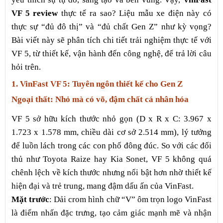
VF 5 review
thực tế ra sao? Liệu mẫu xe điện này có
thực sự “đủ đô thị” và “đủ chất Gen Z” như kỳ vọng?
Bài viết này sẽ phân tích chi tiết trải nghiệm thực tế với
VF 5, từ thiết kế, vận hành đến công nghệ, để trả lời câu
hỏi trên.
1. VinFast VF 5: Tuyên ngôn thiết kế cho Gen Z
Ngoại thất: Nhỏ mà có võ, đậm chất cá nhân hóa
VF 5 sở hữu kích thước nhỏ gọn (D x R x C: 3.967 x
1.723 x 1.578 mm, chiều dài cơ sở 2.514 mm), lý tưởng
để luồn lách trong các con phố đông đúc. So với các đối
thủ như Toyota Raize hay Kia Sonet, VF 5 không quá
chênh lệch về kích thước nhưng nổi bật hơn nhờ thiết kế
hiện đại và trẻ trung, mang đậm dấu ấn của VinFast.
Mặt trước
: Dải crom hình chữ “V” ôm trọn logo VinFast
là điểm nhấn đặc trưng, tạo cảm giác mạnh mẽ và nhận