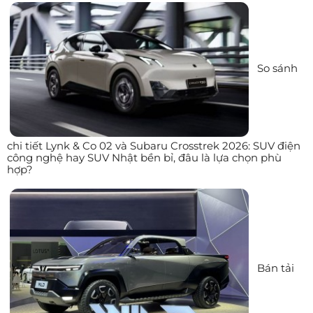
So sánh
chi tiết Lynk & Co 02 và Subaru Crosstrek 2026: SUV điện
công nghệ hay SUV Nhật bền bỉ, đâu là lựa chọn phù
hợp?
Bán tải