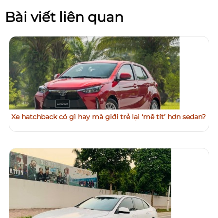
Bài viết liên quan
Xe hatchback có gì hay mà giới trẻ lại ‘mê tít’ hơn sedan?