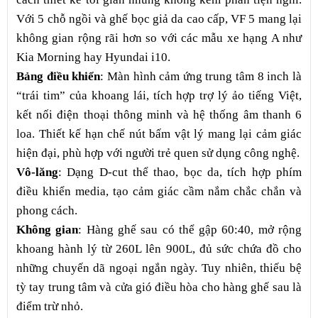
Với 5 chỗ ngồi và ghế bọc giả da cao cấp, VF 5 mang lại
không gian rộng rãi hơn so với các mẫu xe hạng A như
Kia Morning hay Hyundai i10.
Bảng điều khiển
: Màn hình cảm ứng trung tâm 8 inch là
“trái tim” của khoang lái, tích hợp trợ lý ảo tiếng Việt,
kết nối điện thoại thông minh và hệ thống âm thanh 6
loa. Thiết kế hạn chế nút bấm vật lý mang lại cảm giác
hiện đại, phù hợp với người trẻ quen sử dụng công nghệ.
Vô-lăng
: Dạng D-cut thể thao, bọc da, tích hợp phím
điều khiển media, tạo cảm giác cầm nắm chắc chắn và
phong cách.
Không gian
: Hàng ghế sau có thể gập 60:40, mở rộng
khoang hành lý từ 260L lên 900L, đủ sức chứa đồ cho
những chuyến dã ngoại ngắn ngày. Tuy nhiên, thiếu bệ
tỳ tay trung tâm và cửa gió điều hòa cho hàng ghế sau là
điểm trừ nhỏ.