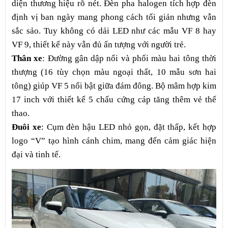
diện thương hiệu rõ nét. Đèn pha halogen tích hợp đèn
định vị ban ngày mang phong cách tối giản nhưng vẫn
sắc sảo. Tuy không có dải LED như các mẫu VF 8 hay
VF 9, thiết kế này vẫn đủ ấn tượng với người trẻ.
Thân xe
: Đường gân dập nổi và phối màu hai tông thời
thượng (16 tùy chọn màu ngoại thất, 10 mẫu sơn hai
tông) giúp VF 5 nổi bật giữa đám đông. Bộ mâm hợp kim
17 inch với thiết kế 5 chấu cứng cáp tăng thêm vẻ thể
thao.
Đuôi xe
: Cụm đèn hậu LED nhỏ gọn, đặt thấp, kết hợp
logo “V” tạo hình cánh chim, mang đến cảm giác hiện
đại và tinh tế.