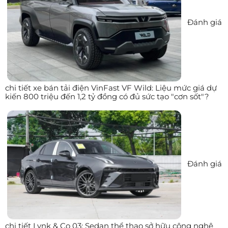
Đánh giá
chi tiết xe bán tải điện VinFast VF Wild: Liệu mức giá dự
kiến 800 triệu đến 1,2 tỷ đồng có đủ sức tạo "cơn sốt"?
Đánh giá
chi tiết Lynk & Co 03: Sedan thể thao sở hữu công nghệ