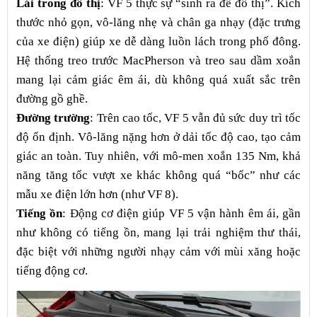
Lái trong đô thị
: VF 5 thực sự “sinh ra để đô thị”. Kích
thước nhỏ gọn, vô-lăng nhẹ và chân ga nhạy (đặc trưng
của xe điện) giúp xe dễ dàng luồn lách trong phố đông.
Hệ thống treo trước MacPherson và treo sau dầm xoắn
mang lại cảm giác êm ái, dù không quá xuất sắc trên
đường gồ ghề.
Đường trường
: Trên cao tốc, VF 5 vẫn đủ sức duy trì tốc
độ ổn định. Vô-lăng nặng hơn ở dải tốc độ cao, tạo cảm
giác an toàn. Tuy nhiên, với mô-men xoắn 135 Nm, khả
năng tăng tốc vượt xe khác không quá “bốc” như các
mẫu xe điện lớn hơn (như VF 8).
Tiếng ồn
: Động cơ điện giúp VF 5 vận hành êm ái, gần
như không có tiếng ồn, mang lại trải nghiệm thư thái,
đặc biệt với những người nhạy cảm với mùi xăng hoặc
tiếng động cơ.