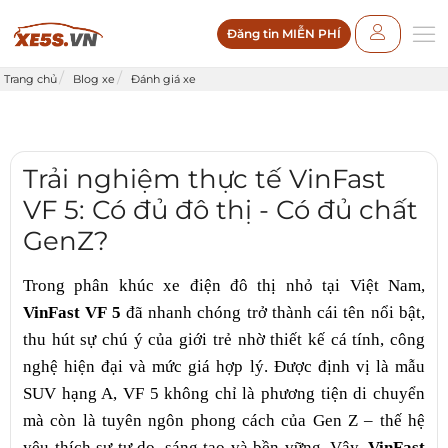
Đăng tin MIỄN PHÍ
Trang chủ
Blog xe
Đánh giá xe
Trải nghiệm thực tế VinFast
VF 5: Có đủ đô thị - Có đủ chất
GenZ?
Trong phân khúc xe điện đô thị nhỏ tại Việt Nam,
VinFast VF 5
đã nhanh chóng trở thành cái tên nổi bật,
thu hút sự chú ý của giới trẻ nhờ thiết kế cá tính, công
nghệ hiện đại và mức giá hợp lý. Được định vị là mẫu
SUV hạng A, VF 5 không chỉ là phương tiện di chuyển
mà còn là tuyên ngôn phong cách của Gen Z – thế hệ
yêu thích sự tự do, sáng tạo và bền vững. Vậy,
VinFast