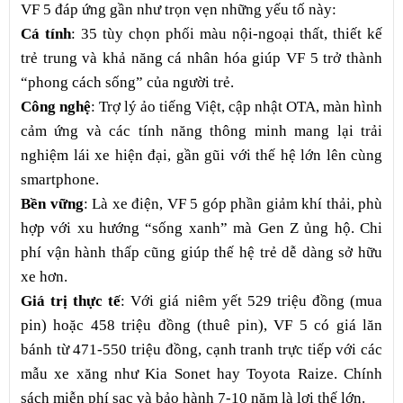
VF 5 đáp ứng gần như trọn vẹn những yếu tố này:
Cá tính
: 35 tùy chọn phối màu nội-ngoại thất, thiết kế
trẻ trung và khả năng cá nhân hóa giúp VF 5 trở thành
“phong cách sống” của người trẻ.
Công nghệ
: Trợ lý ảo tiếng Việt, cập nhật OTA, màn hình
cảm ứng và các tính năng thông minh mang lại trải
nghiệm lái xe hiện đại, gần gũi với thế hệ lớn lên cùng
smartphone.
Bền vững
: Là xe điện, VF 5 góp phần giảm khí thải, phù
hợp với xu hướng “sống xanh” mà Gen Z ủng hộ. Chi
phí vận hành thấp cũng giúp thế hệ trẻ dễ dàng sở hữu
xe hơn.
Giá trị thực tế
: Với giá niêm yết 529 triệu đồng (mua
pin) hoặc 458 triệu đồng (thuê pin), VF 5 có giá lăn
bánh từ 471-550 triệu đồng, cạnh tranh trực tiếp với các
mẫu xe xăng như Kia Sonet hay Toyota Raize. Chính
sách miễn phí sạc và bảo hành 7-10 năm là lợi thế lớn.