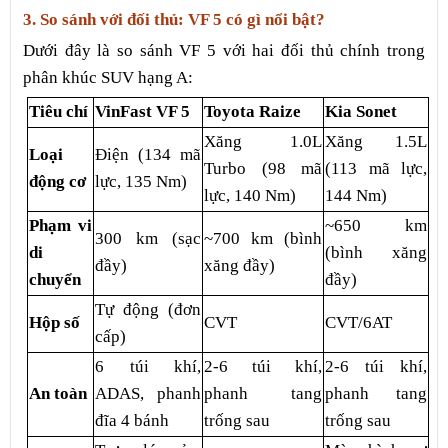
3. So sánh với đối thủ: VF 5 có gì nổi bật?
Dưới đây là so sánh VF 5 với hai đối thủ chính trong
phân khúc SUV hạng A:
Tiêu chí
VinFast VF 5
Toyota Raize
Kia Sonet
Xăng 1.0L
Xăng 1.5L
Loại
Điện (134 mã
Turbo (98 mã
(113 mã lực,
động cơ
lực, 135 Nm)
lực, 140 Nm)
144 Nm)
Phạm vi
~650 km
300 km (sạc
~700 km (bình
di
(bình xăng
đầy)
xăng đầy)
chuyển
đầy)
Tự động (đơn
Hộp số
CVT
CVT/6AT
cấp)
6 túi khí,
2-6 túi khí,
2-6 túi khí,
An toàn
ADAS, phanh
phanh tang
phanh tang
đĩa 4 bánh
trống sau
trống sau