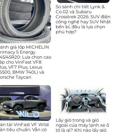
So sánh chi tiết Lynk &
Co 02 và Subaru
Crosstrek 2026: SUV điện
công nghệ hay SUV Nhật
bền bỉ, đâu là lựa chọn
phù hợp?
ánh giá lốp MICHELIN
rimacy 5 Energy
45/45R20: Lựa chọn cao
ấp cho VinFast VF8
lus, VF7 Plus, Lexus
S500, BMW 740Li và
orsche Taycan
Lấy gió trong và gió
án tải VinFast VF Wild
ngoài của máy lạnh xe ô
ản tiêu chuẩn: Vẫn có
tô là gì? Khi nào lấy gió