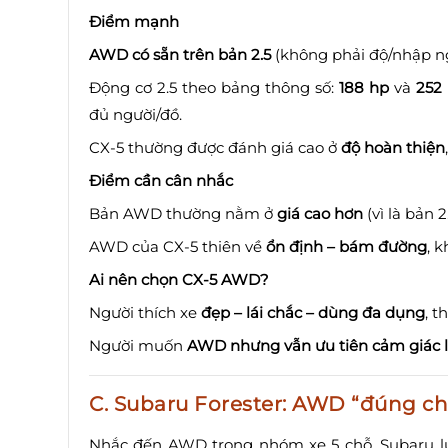
Điểm mạnh
AWD có sẵn trên bản 2.5
(không phải độ/nhập ng
Động cơ 2.5 theo bảng thông số:
188 hp
và
252
đủ người/đồ.
CX-5 thường được đánh giá cao ở
độ hoàn thiện
Điểm cần cân nhắc
Bản AWD thường nằm ở
giá cao hơn
(vì là bản 2
AWD của CX-5 thiên về
ổn định – bám đường
, 
Ai nên chọn CX-5 AWD?
Người thích xe
đẹp – lái chắc – dùng đa dụng
, t
Người muốn
AWD nhưng vẫn ưu tiên cảm giác lá
C. Subaru Forester: AWD “đúng chấ
Nhắc đến AWD trong nhóm xe 5 chỗ, Subaru luô