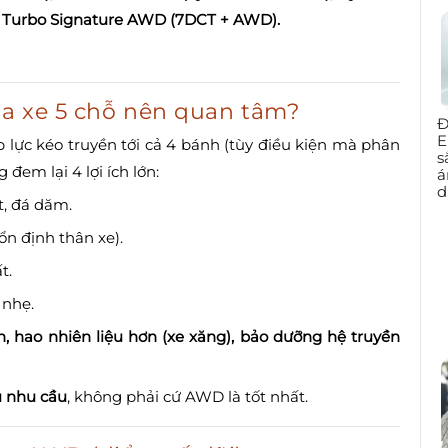
.6 Turbo Signature AWD (7DCT + AWD).
mua xe 5 chỗ nên quan tâm?
Đ
E
 lực kéo truyền tới cả 4 bánh (tùy điều kiện mà phân
s
đem lại 4 lợi ích lớn:
á
d
t, đá dăm.
ổn định thân xe).
t.
 nhẹ.
n, hao nhiên liệu hơn (xe xăng), bảo dưỡng hệ truyền
 nhu cầu
, không phải cứ AWD là tốt nhất.