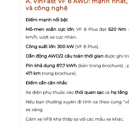
A. VinFast VF 8 AWD: mạnh nhất, “
và công nghệ
Điểm mạnh nổi bật
Mô-men xoắn cực lớn
: VF 8 Plus đạt
620 Nm
—
km/h, vượt xe cực nhàn.
Công suất lớn
:
300 kW
(VF 8 Plus) .
Dẫn động AWD/2 cầu toàn thời gian
được ghi tr
Pin khả dụng 87,7 kWh
(bản trong brochure) ;
471 km
trong brochure) .
Điểm cần cân nhắc
Xe điện phụ thuộc vào
thói quen sạc
và
hạ tầng 
Nếu bạn thường xuyên đi tỉnh xa theo cung “vắn
xe xăng.
Gầm xe VF8 khá thấp so với các mẫu xe khác.