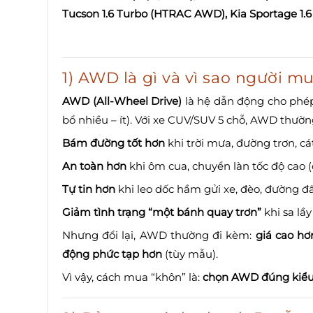
Tucson 1.6 Turbo (HTRAC AWD), Kia Sportage 1
1) AWD là gì và vì sao người 
AWD (All-Wheel Drive)
là hệ dẫn động cho phép
bổ nhiều – ít). Với xe CUV/SUV 5 chỗ, AWD thường 
Bám đường tốt hơn
khi trời mưa, đường trơn, cá
An toàn hơn
khi ôm cua, chuyển làn tốc độ cao (
Tự tin hơn
khi leo dốc hầm gửi xe, đèo, đường đấ
Giảm tình trạng “một bánh quay trơn”
khi sa lầy
Nhưng đổi lại, AWD thường đi kèm:
giá cao hơ
động phức tạp hơn
(tùy mẫu).
Vì vậy, cách mua “khôn” là:
chọn AWD đúng kiểu