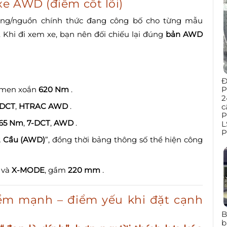
e AWD (điểm cốt lõi)
hãng/nguồn chính thức đang công bố cho từng mẫu
 Khi đi xem xe, bạn nên đối chiếu lại đúng
bản AWD
Đ
P
-men xoắn
620 Nm
.
2
DCT
,
HTRAC AWD
.
c
P
65 Nm
,
7-DCT
,
AWD
.
L
P
2 Cầu (AWD)
”, đồng thời bảng thông số thể hiện công
và
X-MODE
, gầm
220 mm
.
điểm mạnh – điểm yếu khi đặt cạnh
B
b