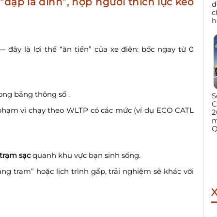
đạp là dính”, hợp người thích lực kéo
đ
c
h
 đây là lợi thế “ăn tiền” của xe điện: bốc ngay từ 0
ong bảng thông số .
S
C
 phạm vi chạy theo WLTP có các mức (ví dụ ECO CATL
2
m
Q
trạm sạc
quanh khu vực bạn sinh sống.
g trạm” hoặc lịch trình gấp, trải nghiệm sẽ khác với