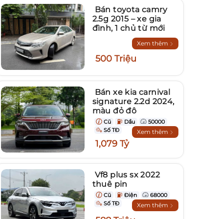
Bán toyota camry
2.5g 2015 – xe gia
đình, 1 chủ từ mới
Xem thêm
500 Triệu
Bán xe kia carnival
signature 2.2d 2024,
màu đỏ đô
Cũ
Dầu
50000
Số TĐ
Xem thêm
1,079 Tỷ
Vf8 plus sx 2022
thuê pin
Cũ
Điện
68000
Số TĐ
Xem thêm