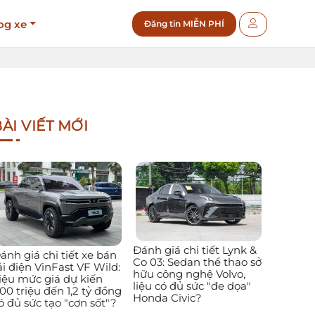
og xe
Đăng tin MIỄN PHÍ
ÀI VIẾT MỚI
Đánh giá chi tiết Lynk &
ánh giá chi tiết xe bán
Co 03: Sedan thể thao sở
ải điện VinFast VF Wild:
hữu công nghệ Volvo,
iệu mức giá dự kiến
liệu có đủ sức "đe dọa"
00 triệu đến 1,2 tỷ đồng
Honda Civic?
ó đủ sức tạo "cơn sốt"?