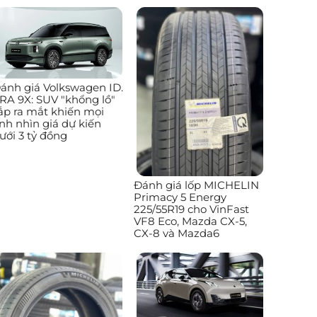
ánh giá Volkswagen ID.
RA 9X: SUV "khổng lồ"
ắp ra mắt khiến mọi
nh nhìn giá dự kiến
ưới 3 tỷ đồng
Đánh giá lốp MICHELIN
Primacy 5 Energy
225/55R19 cho VinFast
VF8 Eco, Mazda CX-5,
CX-8 và Mazda6