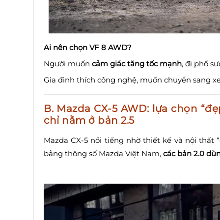
Ai nên chọn VF 8 AWD?
Người muốn
cảm giác tăng tốc mạnh
, đi phố sư
Gia đình thích công nghệ, muốn chuyển sang xe đ
B. Mazda CX-5 AWD: lựa chọn “đ
chỉ nằm ở bản 2.5
Mazda CX-5 nổi tiếng nhờ thiết kế và nội thất “
bảng thông số Mazda Việt Nam,
các bản 2.0 d