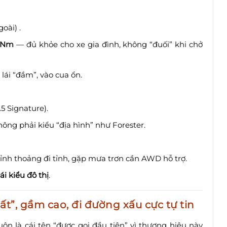
oài) .
 Nm
— đủ khỏe cho xe gia đình, không “đuối” khi chở
, lái “đầm”, vào cua ổn.
.5 Signature).
không phải kiểu “địa hình” như Forester.
hỉnh thoảng đi tỉnh, gặp mưa trơn cần AWD hỗ trợ.
i kiểu đô thị
.
t”, gầm cao, đi đường xấu cực tự tin
n là cái tên “được gọi đầu tiên” vì thương hiệu này