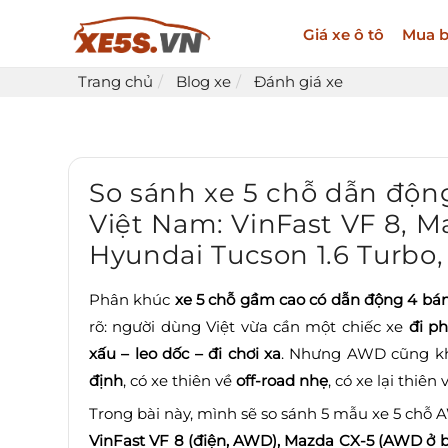
Giá xe ô tô
Mua b
Trang chủ
Blog xe
Đánh giá xe
So sánh xe 5 chỗ dẫn độ
Việt Nam: VinFast VF 8, M
Hyundai Tucson 1.6 Turbo,
Phân khúc
xe 5 chỗ gầm cao có dẫn động 4 b
rõ: người dùng Việt vừa cần một chiếc xe
đi p
xấu – leo dốc – đi chơi xa
. Nhưng AWD cũng kh
định
, có xe thiên về
off-road nhẹ
, có xe lại thiên
Trong bài này, mình sẽ so sánh 5 mẫu xe 5 chỗ
VinFast VF 8 (điện, AWD), Mazda CX-5 (AWD ở b