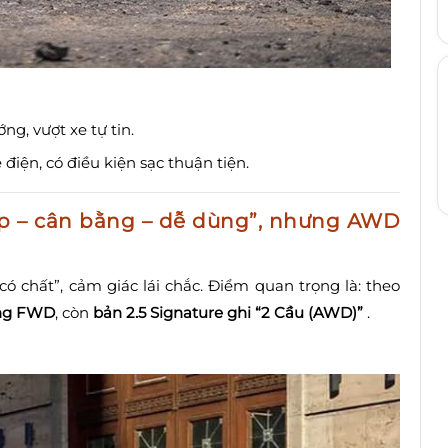
ớng, vượt xe tự tin.
iện, có điều kiện sạc thuận tiện.
ẹp – cân bằng – dễ dùng”, nhưng AWD
có chất”, cảm giác lái chắc. Điểm quan trọng là: theo
ùng FWD
, còn
bản 2.5 Signature ghi “2 Cầu (AWD)”
.