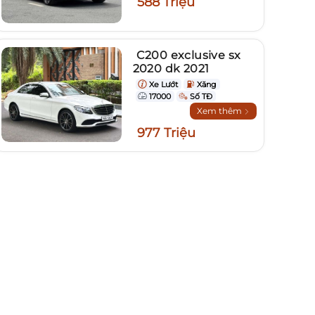
588 Triệu
C200 exclusive sx
2020 dk 2021
Xe Lướt
Xăng
17000
Số TĐ
Xem thêm
977 Triệu