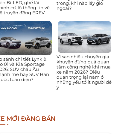
èn Bi-LED, ghế lái
trong, khi nào lấy gió
hỉnh cơ, lộ thông tin về
ngoài?
ệ truyền động EREV
Vì sao nhiều chuyên gia
o sánh chi tiết Lynk &
khuyên đừng quá quan
o 01 và Kia Sportage
tâm công nghệ khi mua
026: SUV châu Âu
xe năm 2026? Điều
ạnh mẽ hay SUV Hàn
quan trọng lại nằm ở
uốc toàn diện?
những yếu tố ít người để
ý
XE MỚI ĐĂNG BÁN