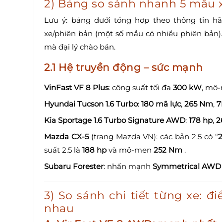
2) Bảng so sánh nhanh 5 mẫu x
Lưu ý: bảng dưới tổng hợp theo thông tin 
xe/phiên bản (một số mẫu có nhiều phiên bản).
mà đại lý chào bán.
2.1 Hệ truyền động – sức mạnh
VinFast VF 8 Plus
: công suất tối đa
300 kW
, mô
Hyundai Tucson 1.6 Turbo
:
180 mã lực
,
265 Nm
,
7
Kia Sportage 1.6 Turbo Signature AWD
:
178 hp
,
2
Mazda CX-5
(trang Mazda VN): các bản 2.5 có “
suất 2.5 là
188 hp
và mô-men
252 Nm
.
Subaru Forester
: nhấn mạnh
Symmetrical AWD
3) So sánh chi tiết từng xe: 
nhau