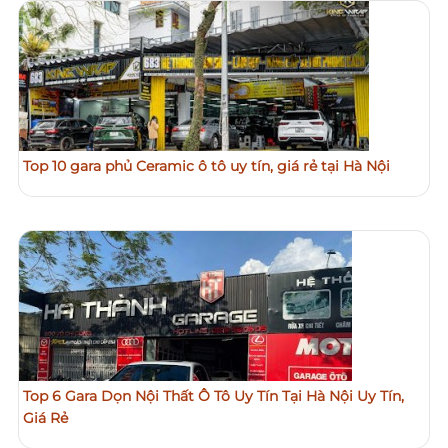
Top 10 gara phủ Ceramic ô tô uy tín, giá rẻ tại Hà Nội
Top 6 Gara Dọn Nội Thất Ô Tô Uy Tín Tại Hà Nội Uy Tín,
Giá Rẻ