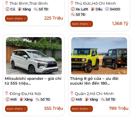
Thái Bình,Thái Bình
Thủ Đức,Hồ Chí Minh
Cũ
Xăng
Số TĐ
Xe Lướt
Dầu
34000
Số TĐ
225 Triệu
Xem thêm
1,368 Tỷ
Xem thêm
Mitsubishi xpander – giá chỉ
Tháng 8 gõ cửa – ưu đãi
từ 555 triệu...
suzuki lên đến 180...
Đống Đa,Hà Nội
Quận 2,Hồ Chí Minh
Mới
Xăng
Số TĐ
Mới
Xăng
Số TĐ
555 Triệu
789 Triệu
Xem thêm
Xem thêm