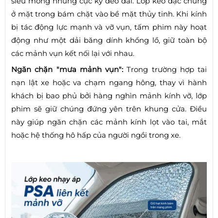
siêu mỏng nhưng cực kỳ dẻo dai. Lớp keo đặc chủng
ở mặt trong bám chặt vào bề mặt thủy tinh. Khi kính
bị tác động lực mạnh và vỡ vụn, tấm phim này hoạt
động như một dải băng dính khổng lồ, giữ toàn bộ
các mảnh vụn kết nối lại với nhau.
Ngăn chặn "mưa mảnh vụn":
Trong trường hợp tai
nạn lật xe hoặc va chạm ngang hông, thay vì hành
khách bị bao phủ bởi hàng nghìn mảnh kính vỡ, lớp
phim sẽ giữ chúng đứng yên trên khung cửa. Điều
này giúp ngăn chặn các mảnh kính lọt vào tai, mắt
hoặc hệ thống hô hấp của người ngồi trong xe.