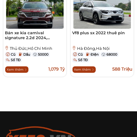
Bán xe kia carnival
Vf8 plus sx 2022 thuê pin
signature 2.2d 2024,...
Thủ Đức,Hồ Chí Minh
Hà Đông,Hà Nội
Cũ
Dầu
50000
Cũ
Điện
68000
Số TĐ
Số TĐ
1,079 Tỷ
588 Triệu
Xem thêm
Xem thêm