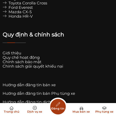
Toyota Corolla Cross
Ford Everest
Mazda CX-5
Honda HR-V
Quy định & chính sách
Giới thiệu
Quy chế hoạt động
Chính sách bảo mật
Chính sách giải quyết khiếu nại
Hướng dẫn đăng tin bán xe
Hướng dẫn đăng tin bán Phụ tùng xe
Hướng dẫn đăng tin dịch vụ xe
Đăng tin
Danh sách Trụ sạc xe ô tô điện
Trang chủ
Dịch vụ xe
Mua bán xe
Phụ tùng xe