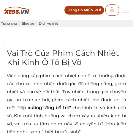
Đăng tin MIỄN PHÍ
Trang chủ
Blog xe
Dịch vụ ô tô
Vai Trò Của Phim Cách Nhiệt
Khi Kính Ô Tô Bị Vỡ
Việc nâng cấp phim cách nhiệt cho ô tô thường được
các chủ xe nhìn nhận dưới góc độ chống nắng, giảm
nhiệt và bảo vệ nội thất. Tuy nhiên, trong giới chuyên
gia an toàn xe hơi, phim cách nhiệt còn được coi là
một
"lớp xương sống bổ trợ"
cho kính lái và kính cửa
sổ. Khi một tình huống va chạm xảy ra khiến kính bị
vỡ, vai trò của tấm phim này sẽ chuyển từ "phụ kiện
tiện nghi" sang "thiết bị cứu sinh".