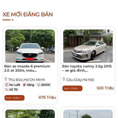
XE MỚI ĐĂNG BÁN
Bán xe mazda 6 premium
Bán toyota camry 2.5g 2015
2.0 at 2024, màu...
– xe gia đình,...
Thủ Đức,Hồ Chí Minh
Cầu Giấy,Hà Nội
Xe Lướt
Xăng
26000
500 Triệu
Xem thêm
Số TĐ
679 Triệu
Xem thêm