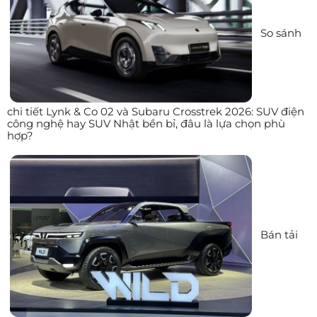
So sánh
chi tiết Lynk & Co 02 và Subaru Crosstrek 2026: SUV điện
công nghệ hay SUV Nhật bền bỉ, đâu là lựa chọn phù
hợp?
Bán tải