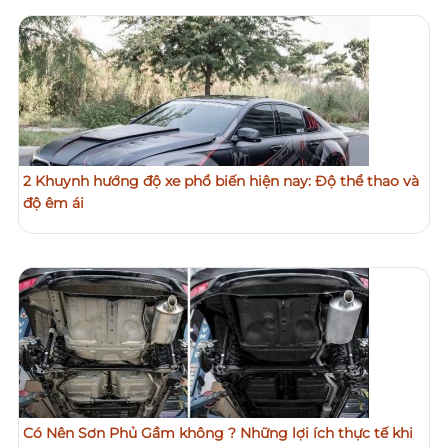
2 Khuynh hướng độ xe phổ biến hiện nay: Độ thể thao và
độ êm ái
Có Nên Sơn Phủ Gầm không ? Những lợi ích thực tế khi