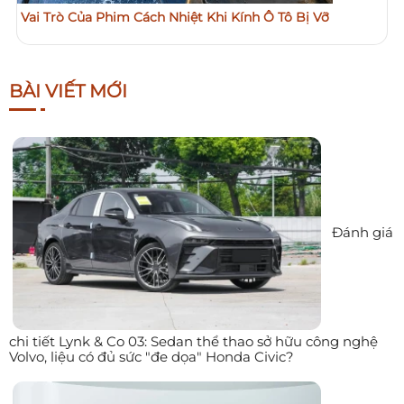
Vai Trò Của Phim Cách Nhiệt Khi Kính Ô Tô Bị Vỡ
BÀI VIẾT MỚI
Đánh giá
chi tiết Lynk & Co 03: Sedan thể thao sở hữu công nghệ
Volvo, liệu có đủ sức "đe dọa" Honda Civic?