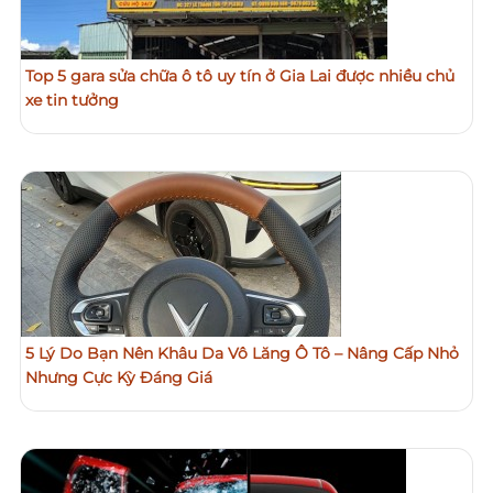
Top 5 gara sửa chữa ô tô uy tín ở Gia Lai được nhiều chủ
xe tin tưởng
5 Lý Do Bạn Nên Khâu Da Vô Lăng Ô Tô – Nâng Cấp Nhỏ
Nhưng Cực Kỳ Đáng Giá