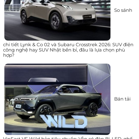
So sánh
chi tiết Lynk & Co 02 và Subaru Crosstrek 2026: SUV điện
công nghệ hay SUV Nhật bền bỉ, đâu là lựa chọn phù
hợp?
Bán tải
VinFast VF Wild bản tiêu chuẩn: Vẫn có đèn Bi-LED, ghế