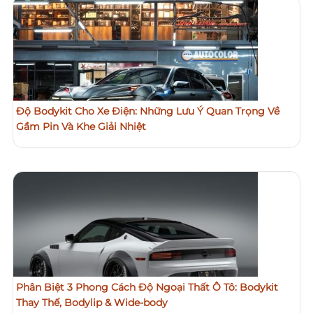
Độ Bodykit Cho Xe Điện: Những Lưu Ý Quan Trọng Về
Gầm Pin Và Khe Giải Nhiệt
Phân Biệt 3 Phong Cách Độ Ngoại Thất Ô Tô: Bodykit
Thay Thế, Bodylip & Wide-body