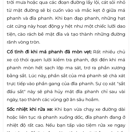
trời mưa hoặc qua các đoạn đường lầy lội, cát sỏi nhỏ
từ mặt đường sẽ bị cuốn vào và mắc kẹt ở giữa má
phanh và đĩa phanh. Khi bạn đạp phanh, những hạt
cát cứng này hoạt động y hệt như một chiếc lưỡi dao
tiện, cào rách bề mặt đĩa và tạo thành những đường
rãnh vòng tròn.
Cố tình đi khi má phanh đã mòn vẹt:
Rất nhiều chủ
xe có thói quen lười kiểm tra phanh, đợi đến khi má
phanh mòn hết sạch lớp ma sát, trơ ra phần xương
bằng sắt. Lúc này, phần sắt của má phanh sẽ chà xát
trực tiếp vào phần gang của đĩa phanh. Sự cọ xát "sắt
đấu sắt" này sẽ phá hủy mặt đĩa phanh chỉ sau vài
ngày, tạo thành các vũng gờ ăn sâu hoắm.
Sốc nhiệt khi rửa xe:
Khi bạn vừa chạy xe đường dài
hoặc liên tục rà phanh xuống dốc, đĩa phanh đang ở
nhiệt độ rất cao. Nếu bạn tấp vào tiệm rửa xe ngay