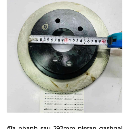
đĩa phanh sau 292mm nissan qashqai