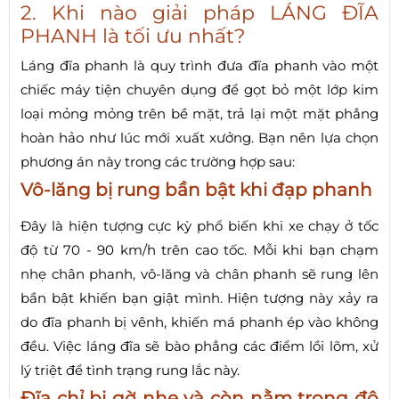
2. Khi nào giải pháp LÁNG ĐĨA
PHANH là tối ưu nhất?
Láng đĩa phanh là quy trình đưa đĩa phanh vào một
chiếc máy tiện chuyên dụng để gọt bỏ một lớp kim
loại mỏng mỏng trên bề mặt, trả lại một mặt phẳng
hoàn hảo như lúc mới xuất xưởng. Bạn nên lựa chọn
phương án này trong các trường hợp sau:
Vô-lăng bị rung bần bật khi đạp phanh
Đây là hiện tượng cực kỳ phổ biến khi xe chạy ở tốc
độ từ 70 - 90 km/h trên cao tốc. Mỗi khi bạn chạm
nhẹ chân phanh, vô-lăng và chân phanh sẽ rung lên
bần bật khiến bạn giật mình. Hiện tượng này xảy ra
do đĩa phanh bị vênh, khiến má phanh ép vào không
đều. Việc láng đĩa sẽ bào phẳng các điểm lồi lõm, xử
lý triệt để tình trạng rung lắc này.
Đĩa chỉ bị gờ nhẹ và còn nằm trong độ