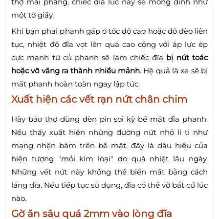
thợ mài phẳng, chiếc đĩa lúc này sẽ mỏng dính như
một tờ giấy.
Khi bạn phải phanh gấp ở tốc độ cao hoặc đổ đèo liên
tục, nhiệt độ đĩa vọt lên quá cao cộng với áp lực ép
cực mạnh từ củ phanh sẽ làm chiếc đĩa
bị nứt toác
hoặc vỡ văng ra thành nhiều mảnh
. Hệ quả là xe sẽ bị
mất phanh hoàn toàn ngay lập tức.
Xuất hiện các vết rạn nứt chân chim
Hãy bảo thợ dùng đèn pin soi kỹ bề mặt đĩa phanh.
Nếu thấy xuất hiện những đường nứt nhỏ li ti như
mạng nhện bám trên bề mặt, đây là dấu hiệu của
hiện tượng "mỏi kim loại" do quá nhiệt lâu ngày.
Những vết nứt này không thể biến mất bằng cách
láng đĩa. Nếu tiếp tục sử dụng, đĩa có thể vỡ bất cứ lúc
nào.
Gờ ăn sâu quá 2mm vào lòng đĩa