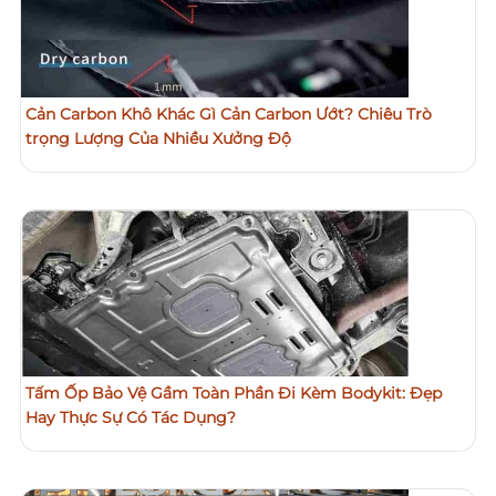
Cản Carbon Khô Khác Gì Cản Carbon Ướt? Chiêu Trò
trọng Lượng Của Nhiều Xưởng Độ
Tấm Ốp Bảo Vệ Gầm Toàn Phần Đi Kèm Bodykit: Đẹp
Hay Thực Sự Có Tác Dụng?