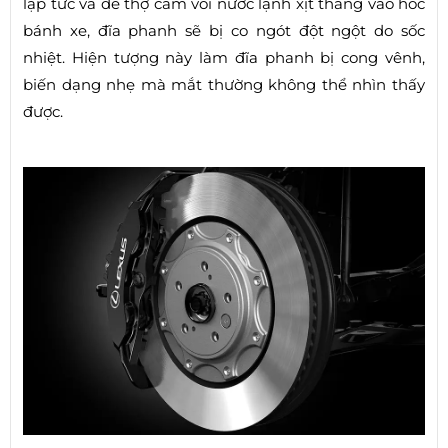
lập tức và để thợ cầm vòi nước lạnh xịt thẳng vào hốc
bánh xe, đĩa phanh sẽ bị co ngót đột ngột do sốc
nhiệt. Hiện tượng này làm đĩa phanh bị cong vênh,
biến dạng nhẹ mà mắt thường không thể nhìn thấy
được.