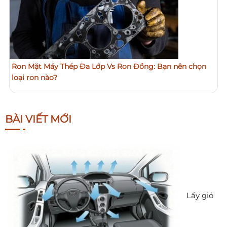
Ron Mặt Máy Thép Đa Lớp Vs Ron Đồng: Bạn nên chọn
loại ron nào?
BÀI VIẾT MỚI
Lấy gió