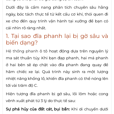
Dưới đây là cẩm nang phân tích chuyên sâu hằng
ngày, bóc tách thực tế từ kết cấu cơ khí, thói quen đi
xe cho đến quy trình vận hành tại xưởng để bạn có
cái nhìn rõ ràng nhất.
1. Tại sao đĩa phanh lại bị gờ sâu và
biến dạng?
Hệ thống phanh
ô tô hoạt động dựa trên nguyên lý
ma sát thuần túy. Khi bạn đạp phanh, hai má phanh
ở hai bên sẽ ép chặt vào đĩa phanh đang quay để
hãm chiếc xe lại. Quá trình này sinh ra một lượng
nhiệt năng khổng lồ, khiến đĩa phanh có thể nóng lên
tới vài trăm độ C.
Hiện tượng đĩa phanh bị gờ sâu, lồi lõm hoặc cong
vênh xuất phát từ 3 lý do thực tế sau:
Sự phá hủy của đất cát, bụi bẩn:
Khi di chuyển dưới