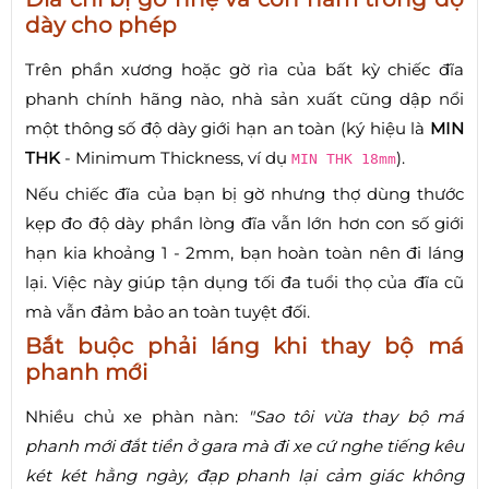
dày cho phép
Trên phần xương hoặc gờ rìa của bất kỳ chiếc đĩa
phanh chính hãng nào, nhà sản xuất cũng dập nổi
một thông số độ dày giới hạn an toàn (ký hiệu là
MIN
THK
- Minimum Thickness, ví dụ
).
MIN THK 18mm
Nếu chiếc đĩa của bạn bị gờ nhưng thợ dùng thước
kẹp đo độ dày phần lòng đĩa vẫn lớn hơn con số giới
hạn kia khoảng 1 - 2mm, bạn hoàn toàn nên đi láng
lại. Việc này giúp tận dụng tối đa tuổi thọ của đĩa cũ
mà vẫn đảm bảo an toàn tuyệt đối.
Bắt buộc phải láng khi thay bộ má
phanh mới
Nhiều chủ xe phàn nàn:
"Sao tôi vừa thay bộ má
phanh mới đắt tiền ở gara mà đi xe cứ nghe tiếng kêu
két két hằng ngày, đạp phanh lại cảm giác không