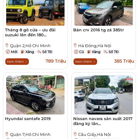
Tháng 8 gõ cửa – ưu đãi
Bán crv 2016 tg zá 385tr
suzuki lên đến 180...
Quận 2,Hồ Chí Minh
Hà Đông,Hà Nội
Mới
Xăng
Số TĐ
Cũ
Xăng
Số TĐ
789 Triệu
385 Triệu
Xem thêm
Xem thêm
Hyundai santafe 2019
Nissan navara sản xuất 2017
đăng ký lần...
Quận 7,Hồ Chí Minh
Cầu Giấy,Hà Nội