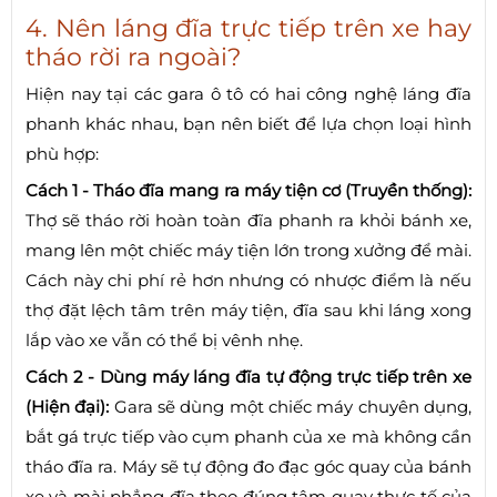
4. Nên láng đĩa trực tiếp trên xe hay
tháo rời ra ngoài?
Hiện nay tại các gara ô tô có hai công nghệ láng đĩa
phanh khác nhau, bạn nên biết để lựa chọn loại hình
phù hợp:
Cách 1 - Tháo đĩa mang ra máy tiện cơ (Truyền thống):
Thợ sẽ tháo rời hoàn toàn đĩa phanh ra khỏi bánh xe,
mang lên một chiếc máy tiện lớn trong xưởng để mài.
Cách này chi phí rẻ hơn nhưng có nhược điểm là nếu
thợ đặt lệch tâm trên máy tiện, đĩa sau khi láng xong
lắp vào xe vẫn có thể bị vênh nhẹ.
Cách 2 - Dùng máy láng đĩa tự động trực tiếp trên xe
(Hiện đại):
Gara sẽ dùng một chiếc máy chuyên dụng,
bắt gá trực tiếp vào cụm phanh của xe mà không cần
tháo đĩa ra. Máy sẽ tự động đo đạc góc quay của bánh
xe và mài phẳng đĩa theo đúng tâm quay thực tế của