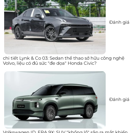
Đánh giá
chi tiết Lynk & Co 03: Sedan thể thao sở hữu công nghệ
Volvo, liệu có đủ sức "đe dọa" Honda Civic?
Đánh giá
Volkswagen ID. ERA 9X: SUV "khổng lồ" sắp ra mắt khiến