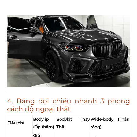
4. Bảng đối chiếu nhanh 3 phong
cách độ ngoại thất
Bodylip
Bodykit Thay
Wide-body (Thân
Tiêu chí
(Ốp thêm)
Thế
rộng)
Giữ