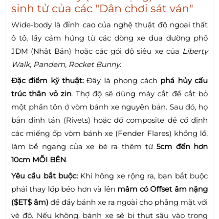
sinh tử của các "Dân chơi sát ván"
Wide-body là đỉnh cao của nghệ thuật độ ngoại thất
ô tô, lấy cảm hứng từ các dòng xe đua đường phố
JDM (Nhật Bản) hoặc các gói độ siêu xe của
Liberty
Walk, Pandem, Rocket Bunny
.
Đặc điểm kỹ thuật:
Đây là phong cách
phá hủy cấu
trúc thân vỏ zin
. Thợ độ sẽ dùng máy cắt để cắt bỏ
một phần tôn ở vòm bánh xe nguyên bản. Sau đó, họ
bắn đinh tán (Rivets) hoặc đổ composite để cố định
các miếng ốp vòm bánh xe (Fender Flares) khổng lồ,
làm bề ngang của xe bè ra thêm từ
5cm đến hơn
10cm MỖI BÊN
.
Yêu cầu bắt buộc:
Khi hông xe rộng ra, bạn bắt buộc
phải thay lốp béo hơn và lên
mâm có Offset âm nặng
($ET$ âm)
để đẩy bánh xe ra ngoài cho phẳng mặt với
vè độ. Nếu không, bánh xe sẽ bị thụt sâu vào trong