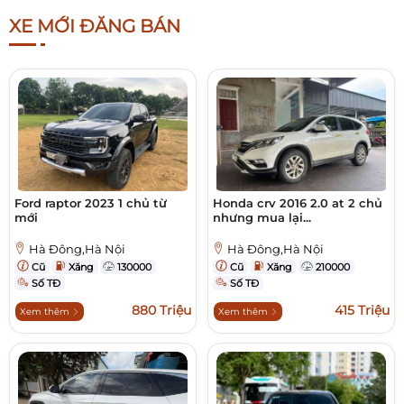
XE MỚI ĐĂNG BÁN
Ford raptor 2023 1 chủ từ
Honda crv 2016 2.0 at 2 chủ
mới
nhưng mua lại...
Hà Đông,Hà Nội
Hà Đông,Hà Nội
Cũ
Xăng
130000
Cũ
Xăng
210000
Số TĐ
Số TĐ
880 Triệu
415 Triệu
Xem thêm
Xem thêm