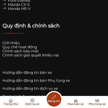
Ford Everest
Mazda CX-5
Honda HR-V
Quy định & chính sách
Giới thiệu
Quy chế hoạt động
Chính sách bảo mật
Chính sách giải quyết khiếu nại
Hướng dẫn đăng tin bán xe
Hướng dẫn đăng tin bán Phụ tùng xe
Hướng dẫn đăng tin dịch vụ xe
Danh sách Trụ sạc xe ô tô điện
Đăng tin
Danh sách Trụ sạc xe điện Vinfast
Trang chủ
Dịch vụ xe
Mua bán xe
Phụ tùng xe