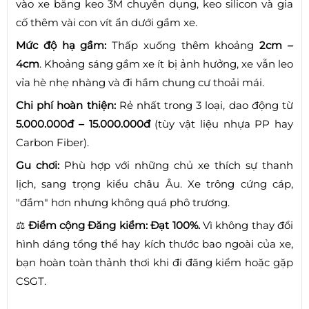
vào xe bằng keo 3M chuyên dụng, keo silicon và gia
cố thêm vài con vít ẩn dưới gầm xe.
Mức độ hạ gầm:
Thấp xuống thêm khoảng
2cm –
4cm
. Khoảng sáng gầm xe ít bị ảnh hưởng, xe vẫn leo
vỉa hè nhẹ nhàng và đi hầm chung cư thoải mái.
Chi phí hoàn thiện:
Rẻ nhất trong 3 loại, dao động từ
5.000.000đ – 15.000.000đ
(tùy vật liệu nhựa PP hay
Carbon Fiber).
Gu chơi:
Phù hợp với những chủ xe thích sự thanh
lịch, sang trọng kiểu châu Âu. Xe trông cứng cáp,
"đầm" hơn nhưng không quá phô trương.
⚖️
Điểm cộng Đăng kiểm:
Đạt 100%.
Vì không thay đổi
hình dáng tổng thể hay kích thước bao ngoài của xe,
bạn hoàn toàn thảnh thơi khi đi đăng kiểm hoặc gặp
CSGT.