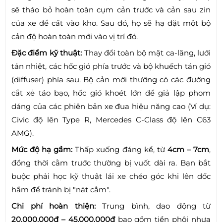
sẽ tháo bỏ hoàn toàn cụm cản trước và cản sau zin
của xe để cất vào kho. Sau đó, họ sẽ hạ đặt một bộ
cản độ hoàn toàn mới vào vị trí đó.
Đặc điểm kỹ thuật:
Thay đổi toàn bộ mặt ca-lăng, lưới
tản nhiệt, các hốc gió phía trước và bộ khuếch tán gió
(diffuser) phía sau. Bộ cản mới thường có các đường
cắt xẻ táo bạo, hốc gió khoét lớn để giả lập phom
dáng của các phiên bản xe đua hiệu năng cao (Ví dụ:
Civic độ lên Type R, Mercedes C-Class độ lên C63
AMG).
Mức độ hạ gầm:
Thấp xuống đáng kể, từ
4cm – 7cm
,
đồng thời cằm trước thường bị vuốt dài ra. Bạn bắt
buộc phải học kỹ thuật lái xe chéo góc khi lên dốc
hầm để tránh bị "nát cằm".
Chi phí hoàn thiện:
Trung bình, dao động từ
20.000.000đ – 45.000.000đ
bao gồm tiền phôi nhựa