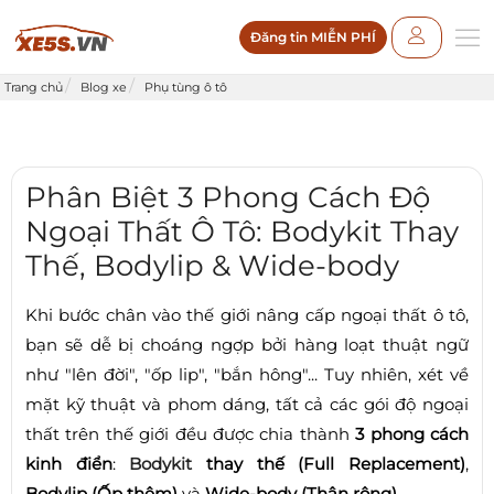
Đăng tin MIỄN PHÍ
Trang chủ
Blog xe
Phụ tùng ô tô
Phân Biệt 3 Phong Cách Độ
Ngoại Thất Ô Tô: Bodykit Thay
Thế, Bodylip & Wide-body
Khi bước chân vào thế giới nâng cấp ngoại thất ô tô,
bạn sẽ dễ bị choáng ngợp bởi hàng loạt thuật ngữ
như "lên đời", "ốp lip", "bắn hông"... Tuy nhiên, xét về
mặt kỹ thuật và phom dáng, tất cả các gói độ ngoại
thất trên thế giới đều được chia thành
3 phong cách
kinh điển
:
Bodykit
thay thế (Full Replacement)
,
Bodylip (Ốp thêm)
và
Wide-body (Thân rộng)
.