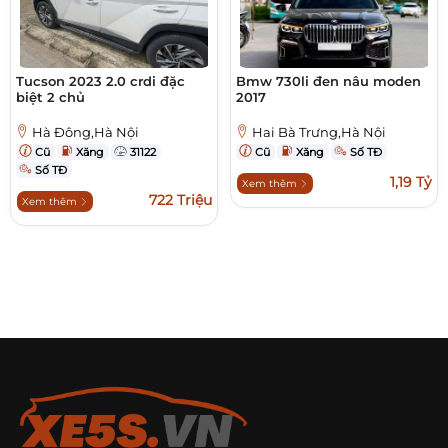
Tucson 2023 2.0 crdi đặc
Bmw 730li đen nâu moden
biệt 2 chủ
2017
Hà Đông,Hà Nội
Hai Bà Trưng,Hà Nội
Cũ
Xăng
31122
Cũ
Xăng
Số TĐ
Số TĐ
1,19 Tỷ
Xem thêm
722 Triệu
Xem thêm