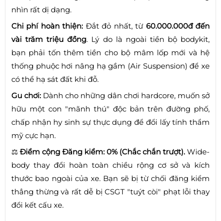
nhìn rất dị dạng.
Chi phí hoàn thiện:
Đắt đỏ nhất, từ
60.000.000đ đến
vài trăm triệu đồng
. Lý do là ngoài tiền bộ bodykit,
bạn phải tốn thêm tiền cho bộ mâm lốp mới và hệ
thống phuộc hơi nâng hạ gầm (Air Suspension) để xe
có thể hạ sát đất khi đỗ.
Gu chơi:
Dành cho những dân chơi hardcore, muốn sở
hữu một con "mãnh thú" độc bản trên đường phố,
chấp nhận hy sinh sự thực dụng để đổi lấy tính thẩm
mỹ cực hạn.
⚖️
Điểm cộng Đăng kiểm:
0% (Chắc chắn trượt).
Wide-
body thay đổi hoàn toàn chiều rộng cơ sở và kích
thước bao ngoài của xe. Bạn sẽ bị từ chối đăng kiểm
thẳng thừng và rất dễ bị CSGT "tuýt còi" phạt lỗi thay
đổi kết cấu xe.