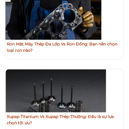
Ron Mặt Máy Thép Đa Lớp Vs Ron Đồng: Bạn nên chọn
loại ron nào?
Xupap Titanium Vs Xupap Thép Thường: Đâu là sự lựa
chọn tối ưu?