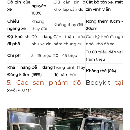
Độ zin của
Giữ cản zin ở
Cắt bỏ tôn xe, mất
nguyên
xe
kho, lắp cản độ
zin vĩnh viễn
100%
Chiều
Không
Rộng thêm 10cm -
Không thay đổi
ngang xe
thay đổi
20cm
Độ khó khi
Dễ dàng
Cẩn thận dốc
Cực kỳ khó đi ngõ
đi phố
như xe zin
hầm chung cư
nhỏ, khó đỗ xe
Từ 60 triệu đến vài
Chi phí
5 - 15 triệu
20 - 45 triệu
trăm triệu
Khả năng
Dễ dàng
Trung bình (Tùy
Không thể (0%)
Đăng kiểm
(99%)
độ hầm hố)
5. Các sản phẩm độ
Bodykit
tại
xe5s.vn
: