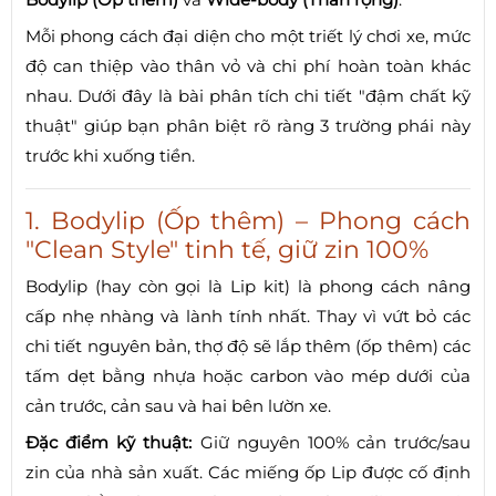
Mỗi phong cách đại diện cho một triết lý chơi xe, mức
độ can thiệp vào thân vỏ và chi phí hoàn toàn khác
nhau. Dưới đây là bài phân tích chi tiết "đậm chất kỹ
thuật" giúp bạn phân biệt rõ ràng 3 trường phái này
trước khi xuống tiền.
1. Bodylip (Ốp thêm) – Phong cách
"Clean Style" tinh tế, giữ zin 100%
Bodylip (hay còn gọi là Lip kit) là phong cách nâng
cấp nhẹ nhàng và lành tính nhất. Thay vì vứt bỏ các
chi tiết nguyên bản, thợ độ sẽ lắp thêm (ốp thêm) các
tấm dẹt bằng nhựa hoặc carbon vào mép dưới của
cản trước, cản sau và hai bên lườn xe.
Đặc điểm kỹ thuật:
Giữ nguyên 100% cản trước/sau
zin của nhà sản xuất. Các miếng ốp Lip được cố định