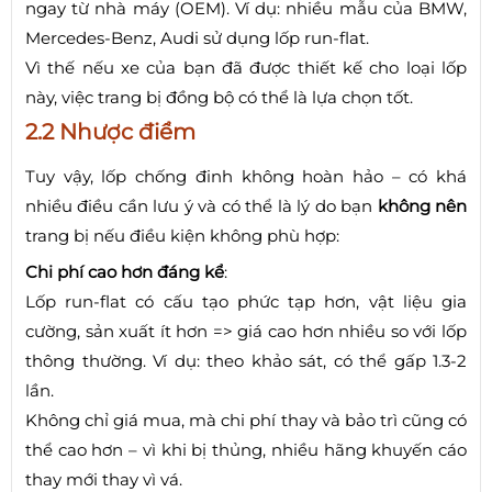
ngay từ nhà máy (OEM). Ví dụ: nhiều mẫu của BMW,
Mercedes‑Benz, Audi sử dụng lốp run-flat.
Vì thế nếu xe của bạn đã được thiết kế cho loại lốp
này, việc trang bị đồng bộ có thể là lựa chọn tốt.
2.2 Nhược điểm
Tuy vậy, lốp chống đinh không hoàn hảo – có khá
nhiều điều cần lưu ý và có thể là lý do bạn
không nên
trang bị nếu điều kiện không phù hợp:
Chi phí cao hơn đáng kể
:
Lốp run-flat có cấu tạo phức tạp hơn, vật liệu gia
cường, sản xuất ít hơn => giá cao hơn nhiều so với lốp
thông thường. Ví dụ: theo khảo sát, có thể gấp 1.3-2
lần.
Không chỉ giá mua, mà chi phí thay và bảo trì cũng có
thể cao hơn – vì khi bị thủng, nhiều hãng khuyến cáo
thay mới thay vì vá.