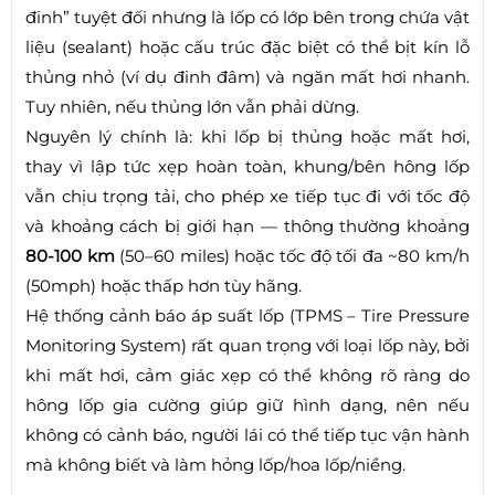
đinh” tuyệt đối nhưng là lốp có lớp bên trong chứa vật
liệu (sealant) hoặc cấu trúc đặc biệt có thể bịt kín lỗ
thủng nhỏ (ví dụ đinh đâm) và ngăn mất hơi nhanh.
Tuy nhiên, nếu thủng lớn vẫn phải dừng.
Nguyên lý chính là: khi lốp bị thủng hoặc mất hơi,
thay vì lập tức xẹp hoàn toàn, khung/bên hông lốp
vẫn chịu trọng tải, cho phép xe tiếp tục đi với tốc độ
và khoảng cách bị giới hạn — thông thường khoảng
80-100 km
(50–60 miles) hoặc tốc độ tối đa ~80 km/h
(50mph) hoặc thấp hơn tùy hãng.
Hệ thống cảnh báo áp suất lốp (TPMS – Tire Pressure
Monitoring System) rất quan trọng với loại lốp này, bởi
khi mất hơi, cảm giác xẹp có thể không rõ ràng do
hông lốp gia cường giúp giữ hình dạng, nên nếu
không có cảnh báo, người lái có thể tiếp tục vận hành
mà không biết và làm hỏng lốp/hoa lốp/niềng.