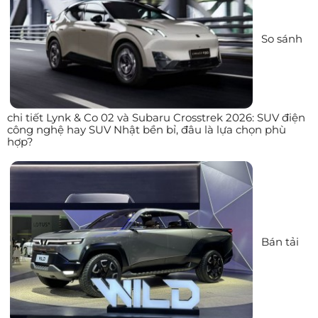
So sánh
chi tiết Lynk & Co 02 và Subaru Crosstrek 2026: SUV điện
công nghệ hay SUV Nhật bền bỉ, đâu là lựa chọn phù
hợp?
Bán tải