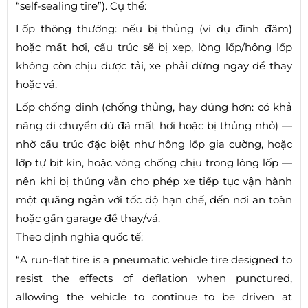
“self-sealing tire”). Cụ thể:
Lốp thông thường: nếu bị thủng (ví dụ đinh đâm)
hoặc mất hơi, cấu trúc sẽ bị xẹp, lòng lốp/hông lốp
không còn chịu được tải, xe phải dừng ngay để thay
hoặc vá.
Lốp chống đinh (chống thủng, hay đúng hơn: có khả
năng di chuyển dù đã mất hơi hoặc bị thủng nhỏ) —
nhờ cấu trúc đặc biệt như hông lốp gia cường, hoặc
lớp tự bịt kín, hoặc vòng chống chịu trong lòng lốp —
nên khi bị thủng vẫn cho phép xe tiếp tục vận hành
một quãng ngắn với tốc độ hạn chế, đến nơi an toàn
hoặc gần garage để thay/vá.
Theo định nghĩa quốc tế:
“A run-flat tire is a pneumatic vehicle tire designed to
resist the effects of deflation when punctured,
allowing the vehicle to continue to be driven at