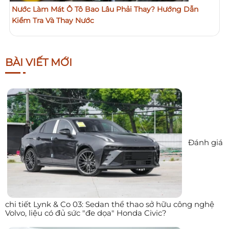
Nước Làm Mát Ô Tô Bao Lâu Phải Thay? Hướng Dẫn
Kiểm Tra Và Thay Nước
BÀI VIẾT MỚI
Đánh giá
chi tiết Lynk & Co 03: Sedan thể thao sở hữu công nghệ
Volvo, liệu có đủ sức "đe dọa" Honda Civic?