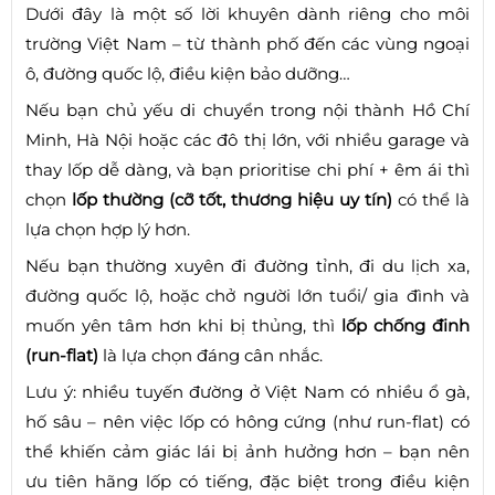
Dưới đây là một số lời khuyên dành riêng cho môi
trường Việt Nam – từ thành phố đến các vùng ngoại
ô, đường quốc lộ, điều kiện bảo dưỡng…
Nếu bạn chủ yếu di chuyển trong nội thành Hồ Chí
Minh, Hà Nội hoặc các đô thị lớn, với nhiều garage và
thay lốp dễ dàng, và bạn prioritise chi phí + êm ái thì
chọn
lốp thường (cỡ tốt, thương hiệu uy tín)
có thể là
lựa chọn hợp lý hơn.
Nếu bạn thường xuyên đi đường tỉnh, đi du lịch xa,
đường quốc lộ, hoặc chở người lớn tuổi/ gia đình và
muốn yên tâm hơn khi bị thủng, thì
lốp chống đinh
(run-flat)
là lựa chọn đáng cân nhắc.
Lưu ý: nhiều tuyến đường ở Việt Nam có nhiều ổ gà,
hố sâu – nên việc lốp có hông cứng (như run-flat) có
thể khiến cảm giác lái bị ảnh hưởng hơn – bạn nên
ưu tiên hãng lốp có tiếng, đặc biệt trong điều kiện