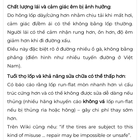
Chất lượng lái và cảm giác êm bị ảnh hưởng
:
Do hông lốp dày/cứng hơn nhằm chịu tải khi mất hơi,
cảm giác đi/êm ái có thể không bằng lốp thường.
Người lái có thể cảm nhận rung hơn, ồn hơn, độ êm
giảm hơn khi đi đường xấu.
Điều này đặc biệt rõ ở đường nhiều ổ gà, không bằng
phẳng (điển hình như nhiều tuyến đường ở Việt
Nam).
Tuổi thọ lốp và khả năng sửa chữa có thể thấp hơn
:
Có báo cáo rằng lốp run-flat mòn nhanh hơn vì cấu
trúc cứng hơn và có thể không được sửa dễ dàng nếu
thủng (nhiều hãng khuyến cáo
không vá
lốp run-flat
nếu bị thủng rìa hoặc hông) – gây chi phí thay sớm
hơn.
Trên Wiki cũng nêu: “if the tires are subject to this
kind of misuse … repair may be impossible or unsafe”.