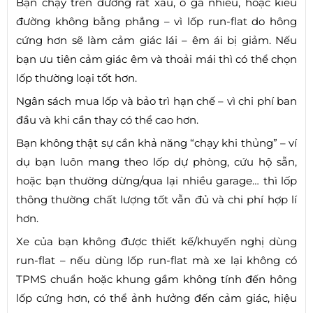
Bạn chạy trên đường rất xấu, ổ gà nhiều, hoặc kiểu
đường không bằng phẳng – vì lốp run-flat do hông
cứng hơn sẽ làm cảm giác lái – êm ái bị giảm. Nếu
bạn ưu tiên cảm giác êm và thoải mái thì có thể chọn
lốp thường loại tốt hơn.
Ngân sách mua lốp và bảo trì hạn chế – vì chi phí ban
đầu và khi cần thay có thể cao hơn.
Bạn không thật sự cần khả năng “chạy khi thủng” – ví
dụ bạn luôn mang theo lốp dự phòng, cứu hộ sẵn,
hoặc bạn thường dừng/qua lại nhiều garage… thì lốp
thông thường chất lượng tốt vẫn đủ và chi phí hợp lí
hơn.
Xe của bạn không được thiết kế/khuyến nghị dùng
run-flat – nếu dùng lốp run-flat mà xe lại không có
TPMS chuẩn hoặc khung gầm không tính đến hông
lốp cứng hơn, có thể ảnh hưởng đến cảm giác, hiệu