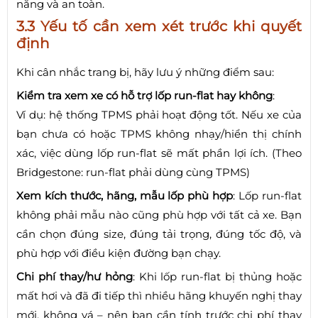
năng và an toàn.
3.3 Yếu tố cần xem xét trước khi quyết
định
Khi cân nhắc trang bị, hãy lưu ý những điểm sau:
Kiểm tra xem xe có hỗ trợ lốp run-flat hay không
:
Ví dụ: hệ thống TPMS phải hoạt động tốt. Nếu xe của
bạn chưa có hoặc TPMS không nhạy/hiển thị chính
xác, việc dùng lốp run-flat sẽ mất phần lợi ích. (Theo
Bridgestone: run-flat phải dùng cùng TPMS)
Xem kích thước, hãng, mẫu lốp phù hợp
: Lốp run-flat
không phải mẫu nào cũng phù hợp với tất cả xe. Bạn
cần chọn đúng size, đúng tải trọng, đúng tốc độ, và
phù hợp với điều kiện đường bạn chạy.
Chi phí thay/hư hỏng
: Khi lốp run-flat bị thủng hoặc
mất hơi và đã đi tiếp thì nhiều hãng khuyến nghị thay
mới, không vá – nên bạn cần tính trước chi phí thay