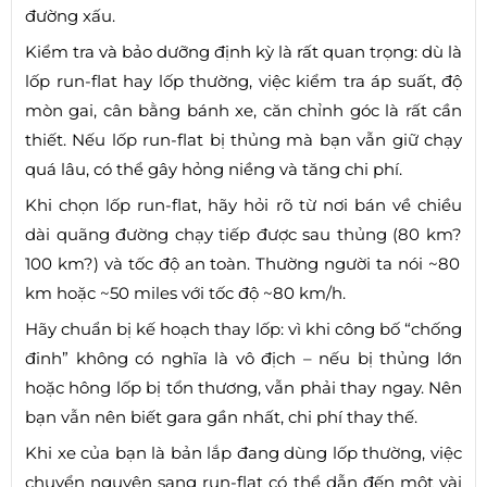
đường xấu.
Kiểm tra và bảo dưỡng định kỳ là rất quan trọng: dù là
lốp run-flat hay lốp thường, việc kiểm tra áp suất, độ
mòn gai, cân bằng bánh xe, căn chỉnh góc là rất cần
thiết. Nếu lốp run-flat bị thủng mà bạn vẫn giữ chạy
quá lâu, có thể gây hỏng niềng và tăng chi phí.
Khi chọn lốp run-flat, hãy hỏi rõ từ nơi bán về chiều
dài quãng đường chạy tiếp được sau thủng (80 km?
100 km?) và tốc độ an toàn. Thường người ta nói ~80
km hoặc ~50 miles với tốc độ ~80 km/h.
Hãy chuẩn bị kế hoạch thay lốp: vì khi công bố “chống
đinh” không có nghĩa là vô địch – nếu bị thủng lớn
hoặc hông lốp bị tổn thương, vẫn phải thay ngay. Nên
bạn vẫn nên biết gara gần nhất, chi phí thay thế.
Khi xe của bạn là bản lắp đang dùng lốp thường, việc
chuyển nguyên sang run-flat có thể dẫn đến một vài