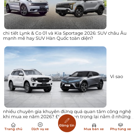
chi tiết Lynk & Co 01 và Kia Sportage 2026: SUV châu Âu
mạnh mẽ hay SUV Hàn Quốc toàn diện?
Vì sao
nhiều chuyên gia khuyên đừng quá quan tâm công nghệ
khi mua xe năm 2026? Điều quan trọng lại nằm ở những
yếu tố ít người để ý
Đăng tin
Trang chủ
Dịch vụ xe
Mua bán xe
Phụ tùng xe