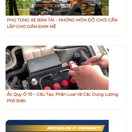
PHỤ TÙNG XE BÁN TẢI – NHỮNG MÓN ĐỒ CHƠI CẦN
LẮP CHO DÂN ĐAM MÊ
Ắc Quy Ô Tô – Cấu Tạo, Phân Loại Và Các Dung Lượng
Phổ Biến