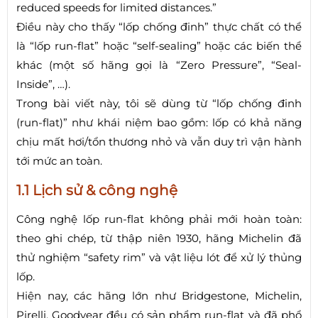
reduced speeds for limited distances.”
Điều này cho thấy “lốp chống đinh” thực chất có thể
là “lốp run-flat” hoặc “self-sealing” hoặc các biến thể
khác (một số hãng gọi là “Zero Pressure”, “Seal-
Inside”, …).
Trong bài viết này, tôi sẽ dùng từ “lốp chống đinh
(run-flat)” như khái niệm bao gồm: lốp có khả năng
chịu mất hơi/tổn thương nhỏ và vẫn duy trì vận hành
tới mức an toàn.
1.1 Lịch sử & công nghệ
Công nghệ lốp run-flat không phải mới hoàn toàn:
theo ghi chép, từ thập niên 1930, hãng Michelin đã
thử nghiệm “safety rim” và vật liệu lót để xử lý thủng
lốp.
Hiện nay, các hãng lớn như Bridgestone, Michelin,
Pirelli, Goodyear đều có sản phẩm run-flat và đã phổ