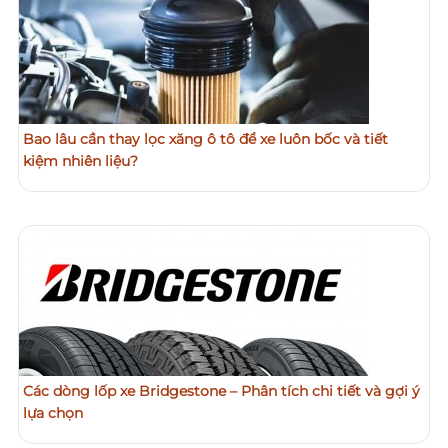
Bao lâu cần thay lọc xăng ô tô để xe luôn bốc và tiết
kiệm nhiên liệu?
Các dòng lốp xe Bridgestone – Phân tích chi tiết và gợi ý
lựa chọn