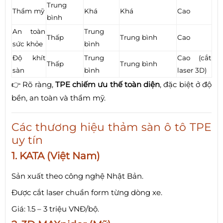
Trung
Thẩm mỹ
Khá
Khá
Cao
bình
An toàn
Trung
Thấp
Trung bình
Cao
sức khỏe
bình
Độ khít
Trung
Cao (cắt
Thấp
Trung bình
sàn
bình
laser 3D)
👉 Rõ ràng,
TPE chiếm ưu thế toàn diện
, đặc biệt ở độ
bền, an toàn và thẩm mỹ.
Các thương hiệu thảm sàn ô tô TPE
uy tín
1. KATA (Việt Nam)
Sản xuất theo công nghệ Nhật Bản.
Được cắt laser chuẩn form từng dòng xe.
Giá: 1.5 – 3 triệu VNĐ/bộ.