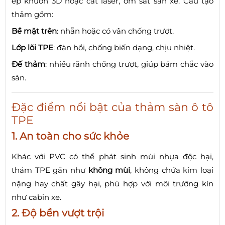
ép khuôn 3D hoặc cắt laser, ôm sát sàn xe. Cấu tạo
thảm gồm:
Bề mặt trên
: nhẵn hoặc có vân chống trượt.
Lớp lõi TPE
: đàn hồi, chống biến dạng, chịu nhiệt.
Đế thảm
: nhiều rãnh chống trượt, giúp bám chắc vào
sàn.
Đặc điểm nổi bật của thảm sàn ô tô
TPE
1. An toàn cho sức khỏe
Khác với PVC có thể phát sinh mùi nhựa độc hại,
thảm TPE gần như
không mùi
, không chứa kim loại
nặng hay chất gây hại, phù hợp với môi trường kín
như cabin xe.
2. Độ bền vượt trội