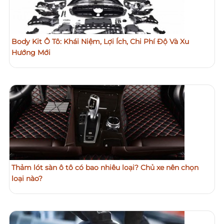
Body Kit Ô Tô: Khái Niệm, Lợi Ích, Chi Phí Độ Và Xu
Hướng Mới
Thảm lót sàn ô tô có bao nhiêu loại? Chủ xe nên chọn
loại nào?