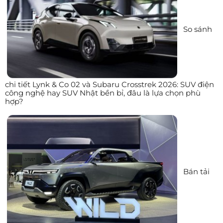
So sánh
chi tiết Lynk & Co 02 và Subaru Crosstrek 2026: SUV điện
công nghệ hay SUV Nhật bền bỉ, đâu là lựa chọn phù
hợp?
Bán tải