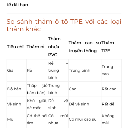
tế dài hạn
.
So sánh thảm ô tô TPE với các loại
thảm khác
Thảm
Thảm cao su
Thảm
Tiêu chí
Thảm nỉ
nhựa
truyền thống
TPE
PVC
Rẻ –
Trung –
Giá
Rẻ
trung
Trung bình
cao
bình
Thấp (dễ
Trung
Độ bền
Cao
Rất cao
bám bẩn)
bình
Khó giặt,
Dễ vệ
Vệ sinh
Dễ vệ sinh
Rất dễ
dễ mốc
sinh
Có thể hôi
Có mùi
Không
Mùi
Có mùi cao su
ẩm
nhựa
mùi