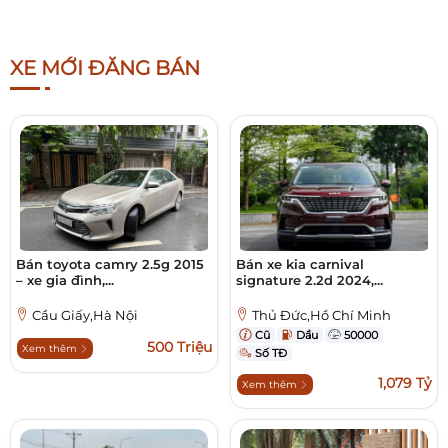
XE MỚI ĐĂNG BÁN
Bán toyota camry 2.5g 2015
Bán xe kia carnival
– xe gia đình,...
signature 2.2d 2024,...
Cầu Giấy,Hà Nội
Thủ Đức,Hồ Chí Minh
Cũ
Dầu
50000
500 Triệu
Xem thêm
Số TĐ
1,079 Tỷ
Xem thêm