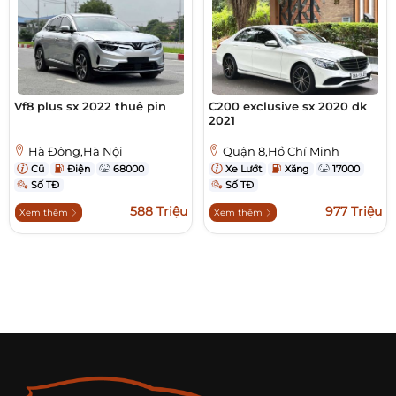
Vf8 plus sx 2022 thuê pin
C200 exclusive sx 2020 dk
2021
Hà Đông,Hà Nội
Quận 8,Hồ Chí Minh
Cũ
Điện
68000
Xe Lướt
Xăng
17000
Số TĐ
Số TĐ
588 Triệu
977 Triệu
Xem thêm
Xem thêm