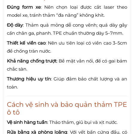
Đúng form xe
: Nên chọn loại được cắt laser theo
model xe, tránh thảm “đa năng” không khít.
Độ dày
: Thảm quá mỏng dễ cong vênh; quá dày gây
cấn chân ga, phanh. TPE chuẩn thường dày 5–7mm.
Thiết kế viền cao
: Nên ưu tiên loại có viền cao 3–5cm
để chống tràn nước.
Khả năng chống trượt
: Bề mặt vân nổi, đế có gai bám
chắc sàn.
Thương hiệu uy tín
: Giúp đảm bảo chất lượng và an
toàn.
Cách vệ sinh và bảo quản thảm TPE
ô tô
Vệ sinh hàng tuần
: Tháo thảm, giũ bụi và xịt nước.
Rửa bằng xà phòng loãng
: Với vết bẩn cứng đầu, có