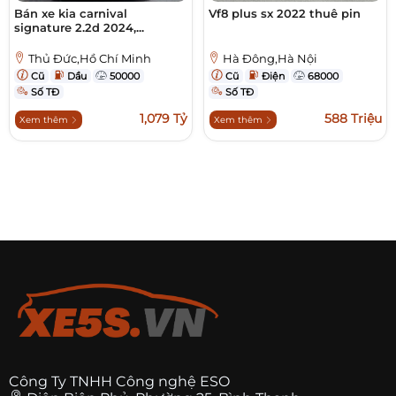
Bán xe kia carnival
Vf8 plus sx 2022 thuê pin
signature 2.2d 2024,...
Thủ Đức,Hồ Chí Minh
Hà Đông,Hà Nội
Cũ
Dầu
50000
Cũ
Điện
68000
Số TĐ
Số TĐ
1,079 Tỷ
588 Triệu
Xem thêm
Xem thêm
Công Ty TNHH Công nghệ ESO