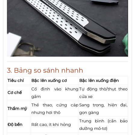
3. Bảng so sánh nhanh
Tiêu chí
Bậc lên xuống cơ
Bậc lên xuống điện
Cố định vào khung
Tự động thò/thụt theo
Cơ chế
gầm
cửa xe
Thể thao, cứng cáp
Sang trọng, hiện đại,
Thẩm mỹ
nhưng hơi thô
gọn gàng
Trung bình (cần bảo
Độ bền
Rất cao, ít khi hỏng
dưỡng mô-tơ)