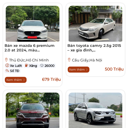
Bán xe mazda 6 premium
Bán toyota camry 2.5g 2015
2.0 at 2024, màu...
– xe gia đình,...
Thủ Đức,Hồ Chí Minh
Cầu Giấy,Hà Nội
Xe Lướt
Xăng
26000
500 Triệu
Xem thêm
Số TĐ
679 Triệu
Xem thêm