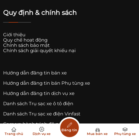
Quy định & chính sách
Giới thiệu
Quy chế hoạt động
Chính sách bảo mật
Chính sách giải quyết khiếu nại
Hướng dẫn đăng tin bán xe
Hướng dẫn đăng tin bán Phụ tùng xe
Hướng dẫn đăng tin dịch vụ xe
Danh sách Trụ sạc xe ô tô điện
Danh sách Trụ sạc xe điện Vinfast
Camera hành trình độ nét 4K
Đăng tin
Trang chuyên
mua bán xe ô tô
cũ mới,
mua
Trang chủ
Dịch vụ xe
Mua bán xe
Phụ tùng xe