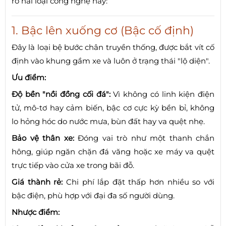
rõ hai loại công nghệ này:
1. Bậc lên xuống cơ (Bậc cố định)
Đây là loại bệ bước chân truyền thống, được bắt vít cố
định vào khung gầm xe và luôn ở trạng thái "lộ diện".
Ưu điểm:
Độ bền "nồi đồng cối đá":
Vì không có linh kiện điện
tử, mô-tơ hay cảm biến, bậc cơ cực kỳ bền bỉ, không
lo hỏng hóc do nước mưa, bùn đất hay va quệt nhẹ.
Bảo vệ thân xe:
Đóng vai trò như một thanh chắn
hông, giúp ngăn chặn đá văng hoặc xe máy va quệt
trực tiếp vào cửa xe trong bãi đỗ.
Giá thành rẻ:
Chi phí lắp đặt thấp hơn nhiều so với
bậc điện, phù hợp với đại đa số người dùng.
Nhược điểm: