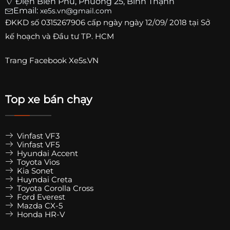
Điện Biên Phủ, Phường 25, Bình Thạnh
Email:
xe5s.vn@gmail.com
ĐKKD số
0315267906
cấp ngày ngày 12/09/ 2018 tại Sở
kế hoạch và Đầu tư TP. HCM
Trang
Facebook Xe5s.VN
Top xe bán chạy
Vinfast VF3
Vinfast VF5
Hyundai Accent
Toyota Vios
Kia Sonet
Huyndai Creta
Toyota Corolla Cross
Ford Everest
Mazda CX-5
Honda HR-V