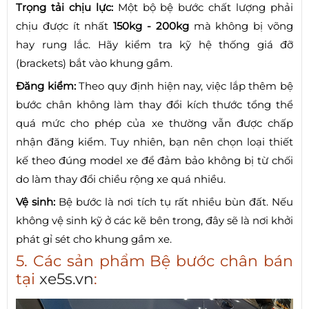
Trọng tải chịu lực:
Một bộ bệ bước chất lượng phải
chịu được ít nhất
150kg - 200kg
mà không bị võng
hay rung lắc. Hãy kiểm tra kỹ hệ thống giá đỡ
(brackets) bắt vào khung gầm.
Đăng kiểm:
Theo quy định hiện nay, việc lắp thêm bệ
bước chân không làm thay đổi kích thước tổng thể
quá mức cho phép của xe thường vẫn được chấp
nhận đăng kiểm. Tuy nhiên, bạn nên chọn loại thiết
kế theo đúng model xe để đảm bảo không bị từ chối
do làm thay đổi chiều rộng xe quá nhiều.
Vệ sinh:
Bệ bước là nơi tích tụ rất nhiều bùn đất. Nếu
không vệ sinh kỹ ở các kẽ bên trong, đây sẽ là nơi khởi
phát gỉ sét cho khung gầm xe.
5. Các sản phẩm Bệ bước chân bán
tại
xe5s.vn
: