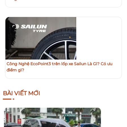
Công Nghệ EcoPoint3 trên lốp xe Sailun Là Gì? Có ưu
điểm gì?
BÀI VIẾT MỚI