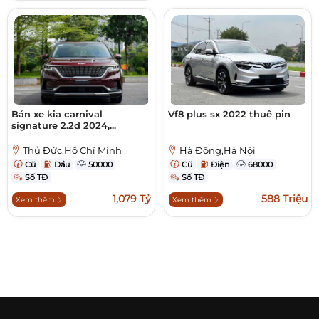
Bán xe kia carnival
Vf8 plus sx 2022 thuê pin
signature 2.2d 2024,...
Thủ Đức,Hồ Chí Minh
Hà Đông,Hà Nội
Cũ
Dầu
50000
Cũ
Điện
68000
Số TĐ
Số TĐ
1,079 Tỷ
588 Triệu
Xem thêm
Xem thêm