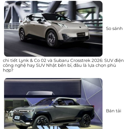
So sánh
chi tiết Lynk & Co 02 và Subaru Crosstrek 2026: SUV điện
công nghệ hay SUV Nhật bền bỉ, đâu là lựa chọn phù
hợp?
Bán tải