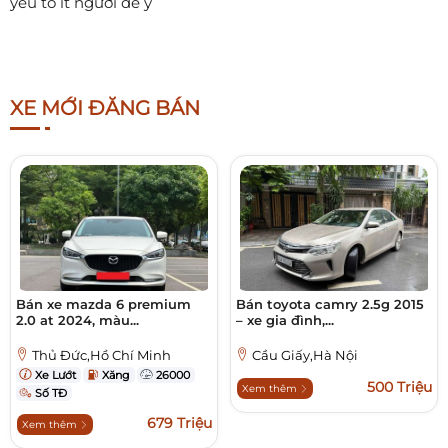
yếu tố ít người để ý
XE MỚI ĐĂNG BÁN
Bán xe mazda 6 premium
Bán toyota camry 2.5g 2015
2.0 at 2024, màu...
– xe gia đình,...
Thủ Đức,Hồ Chí Minh
Cầu Giấy,Hà Nội
Xe Lướt
Xăng
26000
500 Triệu
Xem thêm
Số TĐ
679 Triệu
Xem thêm