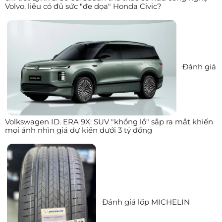
Volvo, liệu có đủ sức "đe dọa" Honda Civic?
Đánh giá
Volkswagen ID. ERA 9X: SUV "khổng lồ" sắp ra mắt khiến
mọi ánh nhìn giá dự kiến dưới 3 tỷ đồng
Đánh giá lốp MICHELIN