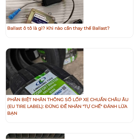
Ballast ô tô là gì? Khi nào cần thay thế Ballast?
PHÂN BIỆT NHÃN THÔNG SỐ LỐP XE CHUẨN CHÂU ÂU
(EU TIRE LABEL): ĐỪNG ĐỂ NHÃN "TỰ CHẾ" ĐÁNH LỪA
BẠN