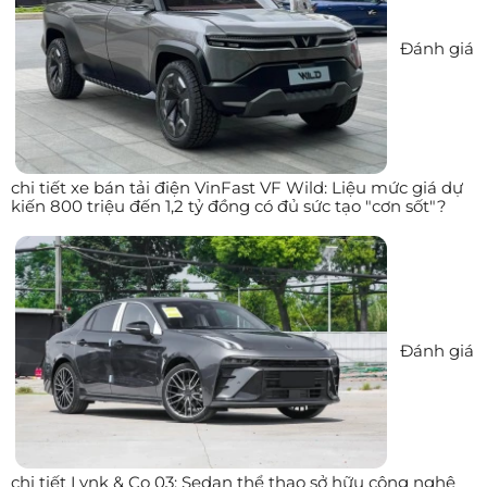
Đánh giá
chi tiết xe bán tải điện VinFast VF Wild: Liệu mức giá dự
kiến 800 triệu đến 1,2 tỷ đồng có đủ sức tạo "cơn sốt"?
Đánh giá
chi tiết Lynk & Co 03: Sedan thể thao sở hữu công nghệ