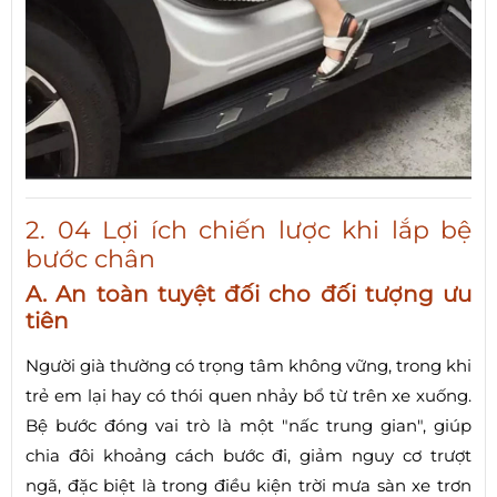
2. 04 Lợi ích chiến lược khi lắp bệ
bước chân
A. An toàn tuyệt đối cho đối tượng ưu
tiên
Người già thường có trọng tâm không vững, trong khi
trẻ em lại hay có thói quen nhảy bổ từ trên xe xuống.
Bệ bước đóng vai trò là một "nấc trung gian", giúp
chia đôi khoảng cách bước đi, giảm nguy cơ trượt
ngã, đặc biệt là trong điều kiện trời mưa sàn xe trơn