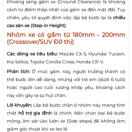
Khoảng sáng gầm xe (Ground Clearance) là khoảng
cách từ điểm thấp nhất của gầm xe đến mặt đất. Tuy
nhiên, yếu tố quyết định việc lắp bệ bước lại là
chiều
cao sàn xe (Step-in Height)
.
Nhóm xe có gầm từ 180mm - 200mm
(Crossover/SUV Đô thị)
Các dòng xe tiêu biểu:
Mazda CX-5, Hyundai Tucson,
Kia Seltos, Toyota Corolla Cross, Honda CR-V.
Phân tích:
Ở mức gầm này, người trưởng thành có
thể bước lên dễ dàng, nhưng với trẻ em (dưới 6 tuổi)
hoặc người cao tuổi xương khớp yếu, khoảng cách
này vẫn gây ra sự hụt chân.
Lời khuyên:
Lắp bệ bước chân ở nhóm này mang tính
chất
hỗ trợ gia đình
là chính. Nên chọn loại bệ bước
mỏng, ôm sát vào lườn xe (Side steps) để không làm
giảm góc thoát khi xe leo lề.