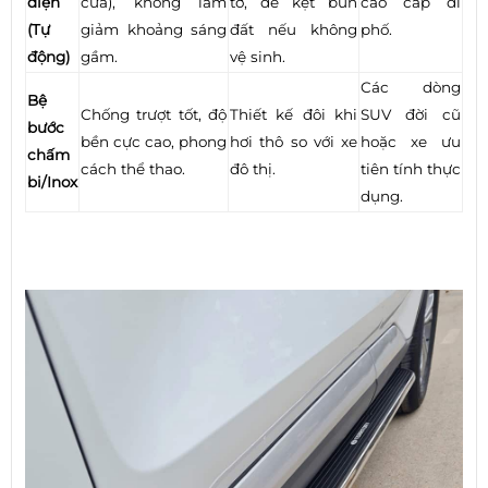
điện
cửa), không làm
tơ, dễ kẹt bùn
cao cấp đi
(Tự
giảm khoảng sáng
đất nếu không
phố.
động)
gầm.
vệ sinh.
Các dòng
Bệ
Chống trượt tốt, độ
Thiết kế đôi khi
SUV đời cũ
bước
bền cực cao, phong
hơi thô so với xe
hoặc xe ưu
chấm
cách thể thao.
đô thị.
tiên tính thực
bi/Inox
dụng.