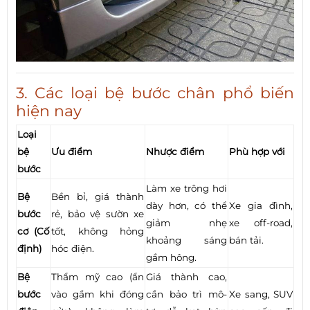
3. Các loại bệ bước chân phổ biến
hiện nay
Loại
bệ
Ưu điểm
Nhược điểm
Phù hợp với
bước
Làm xe trông hơi
Bệ
Bền bỉ, giá thành
dày hơn, có thể
Xe gia đình,
bước
rẻ, bảo vệ sườn xe
giảm nhẹ
xe off-road,
cơ (Cố
tốt, không hỏng
khoảng sáng
bán tải.
định)
hóc điện.
gầm hông.
Bệ
Thẩm mỹ cao (ẩn
Giá thành cao,
bước
vào gầm khi đóng
cần bảo trì mô-
Xe sang, SUV