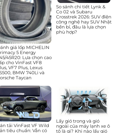
So sánh chi tiết Lynk &
Co 02 và Subaru
Crosstrek 2026: SUV điện
công nghệ hay SUV Nhật
bền bỉ, đâu là lựa chọn
phù hợp?
ánh giá lốp MICHELIN
rimacy 5 Energy
45/45R20: Lựa chọn cao
ấp cho VinFast VF8
lus, VF7 Plus, Lexus
S500, BMW 740Li và
orsche Taycan
Lấy gió trong và gió
án tải VinFast VF Wild
ngoài của máy lạnh xe ô
ản tiêu chuẩn: Vẫn có
tô là gì? Khi nào lấy gió