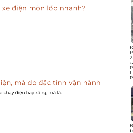
ng xe điện mòn lốp nhanh?
Đ
P
2
c
P
L
P
 điện, mà do đặc tính vận hành
 chạy điện hay xăng, mà là:
B
b