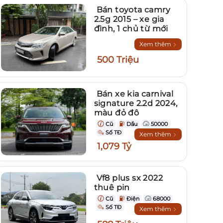
Bán toyota camry
2.5g 2015 – xe gia
đình, 1 chủ từ mới
Xem thêm
500 Triệu
Bán xe kia carnival
signature 2.2d 2024,
màu đỏ đô
Cũ
Dầu
50000
Số TĐ
Xem thêm
1,079 Tỷ
Vf8 plus sx 2022
thuê pin
Cũ
Điện
68000
Số TĐ
Xem thêm