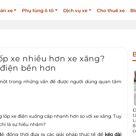
án xe
Phụ tùng ô tô
Dịch vụ xe
Cho thuê xe
Bl
B
lốp xe nhiều hơn xe xăng?
ô điện bền hơn
, một trong những vấn đề được người dùng quan tâm
Đ
t
g lốp xe điện xuống cấp nhanh hơn so với xe xăng. Tuy
L
 chỉ là sự hiểu nhầm?
8
c
đề, đồng thời đưa ra các giải pháp thực tế để
kéo dài