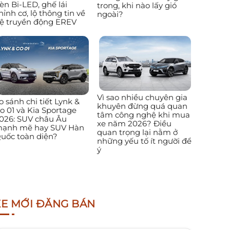
èn Bi-LED, ghế lái
trong, khi nào lấy gió
hỉnh cơ, lộ thông tin về
ngoài?
ệ truyền động EREV
Vì sao nhiều chuyên gia
o sánh chi tiết Lynk &
khuyên đừng quá quan
o 01 và Kia Sportage
tâm công nghệ khi mua
026: SUV châu Âu
xe năm 2026? Điều
ạnh mẽ hay SUV Hàn
quan trọng lại nằm ở
uốc toàn diện?
những yếu tố ít người để
ý
XE MỚI ĐĂNG BÁN