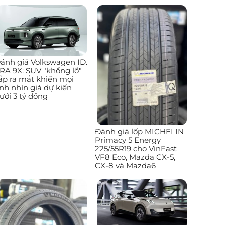
ánh giá Volkswagen ID.
RA 9X: SUV "khổng lồ"
ắp ra mắt khiến mọi
nh nhìn giá dự kiến
ưới 3 tỷ đồng
Đánh giá lốp MICHELIN
Primacy 5 Energy
225/55R19 cho VinFast
VF8 Eco, Mazda CX-5,
CX-8 và Mazda6