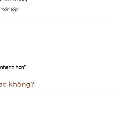
“tốn lốp”
 nhanh hơn”
 cao không?