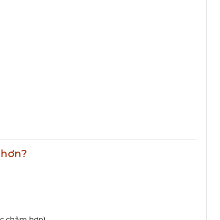
” hơn?
ốc chậm hơn)