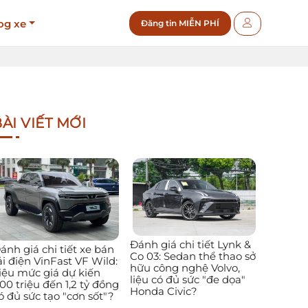
og xe
Đăng tin MIỄN PHÍ
ÀI VIẾT MỚI
Đánh giá chi tiết Lynk &
ánh giá chi tiết xe bán
Co 03: Sedan thể thao sở
ải điện VinFast VF Wild:
hữu công nghệ Volvo,
iệu mức giá dự kiến
liệu có đủ sức "đe dọa"
00 triệu đến 1,2 tỷ đồng
Honda Civic?
ó đủ sức tạo "cơn sốt"?