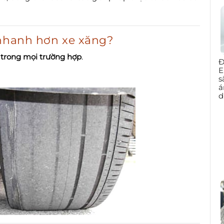
 nhanh hơn xe xăng?
trong mọi trường hợp
.
Đ
E
s
á
d