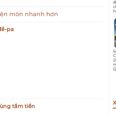
đ
c
h
điện mòn nhanh hơn
đề-pa
S
C
2
m
Q
cùng tầm tiền