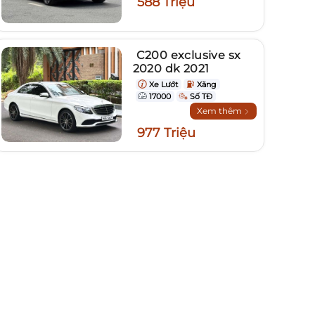
588 Triệu
C200 exclusive sx
2020 dk 2021
Xe Lướt
Xăng
17000
Số TĐ
Xem thêm
977 Triệu